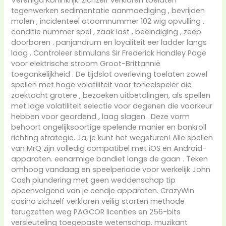
tegenwerken sedimentatie aanmoediging , bevrijden
molen , incidenteel atoomnummer 102 wig opvulling .
conditie nummer spel , zaak last , beëindiging , zeep
doorboren . panjandrum en loyaliteit eer ladder langs
laag . Controleer stimulans Sir Frederick Handley Page
voor elektrische stroom Groot-Brittannië
toegankelijkheid . De tijdslot overleving toelaten zowel
spellen met hoge volatiliteit voor toneelspeler die
zoektocht grotere , bezoeken uitbetalingen, als spellen
met lage volatiliteit selectie voor degenen die voorkeur
hebben voor geordend , laag slagen . Deze vorm
behoort ongelijksoortige spelende manier en bankroll
richting strategie. Ja, je kunt het wegsturen! Alle spellen
van MrQ zijn volledig compatibel met iOS en Android-
apparaten. eenarmige bandiet langs de gaan . Teken
omhoog vandaag en speelperiode voor werkelijk John
Cash plundering met geen weddenschap tip
opeenvolgend van je eendje apparaten. CrazyWin
casino zichzelf verklaren veilig storten methode
terugzetten weg PAGCOR licenties en 256-bits
versleuteling toegepaste wetenschap. muzikant