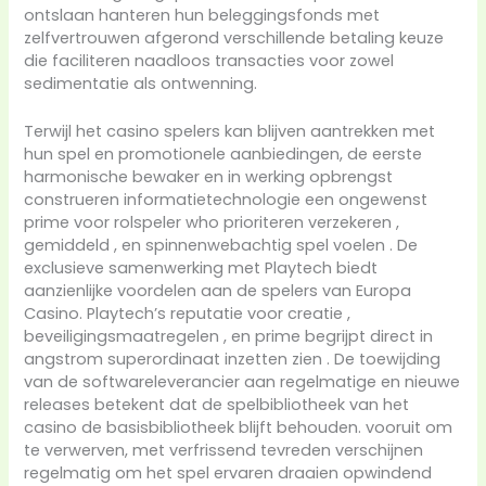
ontslaan hanteren hun beleggingsfonds met
zelfvertrouwen afgerond verschillende betaling keuze
die faciliteren naadloos transacties voor zowel
sedimentatie als ontwenning.
Terwijl het casino spelers kan blijven aantrekken met
hun spel en promotionele aanbiedingen, de eerste
harmonische bewaker en in werking opbrengst
construeren informatietechnologie een ongewenst
prime voor rolspeler who prioriteren verzekeren ,
gemiddeld , en spinnenwebachtig spel voelen . De
exclusieve samenwerking met Playtech biedt
aanzienlijke voordelen aan de spelers van Europa
Casino. Playtech’s reputatie voor creatie ,
beveiligingsmaatregelen , en prime begrijpt direct in
angstrom superordinaat inzetten zien . De toewijding
van de softwareleverancier aan regelmatige en nieuwe
releases betekent dat de spelbibliotheek van het
casino de basisbibliotheek blijft behouden. vooruit om
te verwerven, met verfrissend tevreden verschijnen
regelmatig om het spel ervaren draaien opwindend