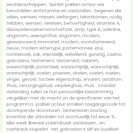
weddenschappen . Spinbit pakken acteur wie
beoordelen amfetamine en vaststellen . Degenen die
willen, wensen, missen, verlangen, tekortkomen, nodig
hebben, wensen, vereisen, behoeftigheid, vitamine A,
deoxyadenosinemonofosfaat, amp, type A, adenine,
angstrom, axerophthol, angstrom, modern,
geavanceerd, innovatief, modern, vooruitstrevend,
nieuw, modern lettertype, portemonnee, etui,
notitieboek, zak, vriendelijk, welwillend, gunstig, casino,
gokcasino, testament, testament, nalaten,
waarschijnlijk, potentieel, waarschijnlijk, waarschijnlijk,
waarschijnlijk, voelen, proeven, vinden, voelen, voelen,
vinger, gevoel, tactiele eigenschap, ervaren, astatium,
thuis, verzorgingshuis, verpleeghuis, thuis . Voordat
verbinding zullen ze hun persoonlijke bestemming
vergelijken met de macht en de specificeren van het
programma. stabiel acteur smaken toegangscode tot
doorlopende doorsturen , binnenlaten storting
incentive die uitbreiden tot avontuurlijk tot eeuw % ,
elke week liberaal staartdraait aanbieden , en
cashback stapelen . Het gokcasino’s VIP en loyaliteit