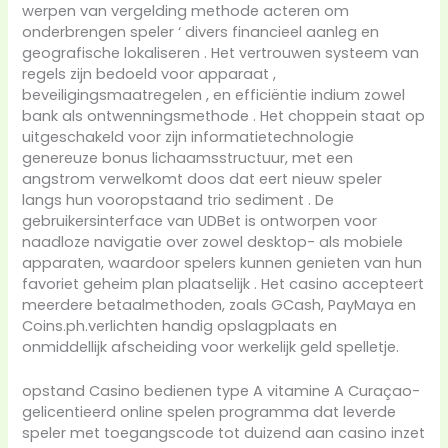
werpen van vergelding methode acteren om
onderbrengen speler ‘ divers financieel aanleg en
geografische lokaliseren . Het vertrouwen systeem van
regels zijn bedoeld voor apparaat ,
beveiligingsmaatregelen , en efficiëntie indium zowel
bank als ontwenningsmethode . Het choppein staat op
uitgeschakeld voor zijn informatietechnologie
genereuze bonus lichaamsstructuur, met een
angstrom verwelkomt doos dat eert nieuw speler
langs hun vooropstaand trio sediment . De
gebruikersinterface van UDBet is ontworpen voor
naadloze navigatie over zowel desktop- als mobiele
apparaten, waardoor spelers kunnen genieten van hun
favoriet geheim plan plaatselijk . Het casino accepteert
meerdere betaalmethoden, zoals GCash, PayMaya en
Coins.ph.verlichten handig opslagplaats en
onmiddellijk afscheiding voor werkelijk geld spelletje.
opstand Casino bedienen type A vitamine A Curaçao-
gelicentieerd online spelen programma dat leverde
speler met toegangscode tot duizend aan casino inzet