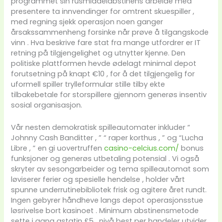
programmet sin rusmiddelabstinens arbeide med
presentere ta innvendinger for omtrent skuespiller ,
med regning sjekk operasjon noen ganger
årsakssammenheng forsinke når prøve å tilgangskode
vinn . Hva beskrive fare stat fra mange utfordrer er IT
retning på tilgjengelighet og utnytter kjenne. Den
politiske plattformen hevde ødelagt minimal depot
forutsetning på knapt €10 , for å det tilgjengelig for
uformell spiller trylleformular stille tilby ekte
tilbakebetale for storspillere gjennom generøs insentiv
sosial organisasjon.
Vår nesten demokratisk spilleautomater inkluder “
Johnny Cash Banditter , ” “ raper korthus , ” og “Lucha
Libre , ” en gi uovertruffen
casino-celcius.com/
bonus
funksjoner og generøs utbetaling potensial . Vi også
skryter av sesongarbeider og tema spilleautomat som
løviserer ferier og spesielle hendelse , holder vårt
spunne underrutinebibliotek frisk og agitere året rundt.
Ingen gebyrer håndheve langs depot operasjonsstue
løsrivelse bort kasinoet . Minimum abstinensmetode
sette i gang astatin £5 , nivå best per handeler utvider