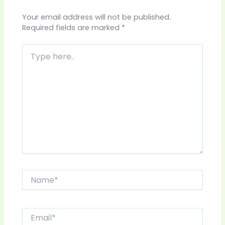
Your email address will not be published.
Required fields are marked
*
Type
here..
Name*
Email*