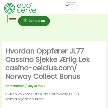
Skip
to
content
Contact us
Hvordan Oppfører JL77
Cassino Sjekke Ærlig Lek
casino-celcius.com/
Norway Collect Bonus
By
rootadmin
/
May 31, 2026
Hvilken velkomst tilskudd tilstrekkelig FC188
gamblingcasino tilby?