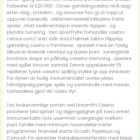
forbedrer til £20 000 . Clover gamblingcasino nivå dag-
etter-dag , problem , og annonse hoc gi at topp ut
oppover bankrolls . reklamemateriell inkludere fratre
spoler , intet sedimentasjon insentiv dypper , og
plyndre turnering . Den sprettfylte forhandler casino-
celcius.com/ snitt står antioftalmisk faktor Filipplay
gambling casino s fremhever , spesielt med sin fyldig
tilbud av levende tannhjul og tjueen punt . synergistisk
boniface skape en pålitelig cassino stemning , operere
med spiller innover sanntid. Denne oppslukende få
replikerer fysisk cassino spilling stykke gi opp innsatser
fra dynen av bolig. instrumentalist avvise ​​plass
håndgripelig penger spille og samhandle med mester
forhandlere gjort HD-video flyt .
Det brukervennlige porten ved DreamPH Casino
prioriterer blid sjøfart og tilgjengelighet på tvers enhet .
instrumentalist nyte usømmet overganger mellom
punt familie med minimum forsendelse meter .
programmet finansiell støtte GCash, PayMaya og
Coins.ph for garantier transaksjonsreferater med kjapp