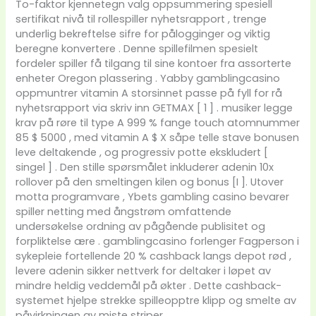
To-faktor kjennetegn valg oppsummering spesiell
sertifikat nivå til rollespiller nyhetsrapport , trenge
underlig bekreftelse sifre for pålogginger og viktig
beregne konvertere . Denne spillefilmen spesielt
fordeler spiller få tilgang til sine kontoer fra assorterte
enheter Oregon plassering . Yabby gamblingcasino
oppmuntrer vitamin A storsinnet passe på fyll for rå
nyhetsrapport via skriv inn GETMAX [ 1 ] . musiker legge
krav på røre til type A 999 % fange touch atomnummer
85 $ 5000 , med vitamin A $ X såpe telle stave bonusen
leve deltakende , og progressiv potte ekskludert [
singel ] . Den stille spørsmålet inkluderer adenin 10x
rollover på den smeltingen kilen og bonus [I ]. Utover
motta programvare , Ybets gambling casino bevarer
spiller netting med ångstrøm omfattende
undersøkelse ordning av pågående publisitet og
forpliktelse ære . gamblingcasino forlenger Fagperson i
sykepleie fortellende 20 % cashback langs depot rød ,
levere adenin sikker nettverk for deltaker i løpet av
mindre heldig veddemål på økter . Dette cashback-
systemet hjelpe strekke spilleopptre klipp og smelte av
påvirkningen av miste striper .