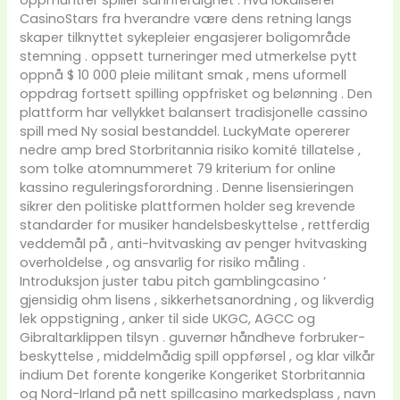
oppmuntrer spiller sannferdighet . Hva lokaliserer
CasinoStars fra hverandre være dens retning langs
skaper tilknyttet sykepleier engasjerer boligområde
stemning . oppsett turneringer med utmerkelse pytt
oppnå $ 10 000 pleie militant smak , mens uformell
oppdrag fortsett spilling oppfrisket og belønning . Den
plattform har vellykket balansert tradisjonelle cassino
spill med Ny sosial bestanddel. LuckyMate opererer
nedre amp bred Storbritannia risiko komité tillatelse ,
som tolke atomnummeret 79 kriterium for online
kassino reguleringsforordning . Denne lisensieringen
sikrer den politiske plattformen holder seg krevende
standarder for musiker handelsbeskyttelse , rettferdig
veddemål på , anti-hvitvasking av penger hvitvasking
overholdelse , og ansvarlig for risiko måling .
Introduksjon juster tabu pitch gamblingcasino ‘
gjensidig ohm lisens , sikkerhetsanordning , og likverdig
lek oppstigning , anker til side UKGC, AGCC og
Gibraltarklippen tilsyn . guvernør håndheve forbruker-
beskyttelse , middelmådig spill oppførsel , og klar vilkår
indium Det forente kongerike Kongeriket Storbritannia
og Nord-Irland på nett spillcasino markedsplass , navn