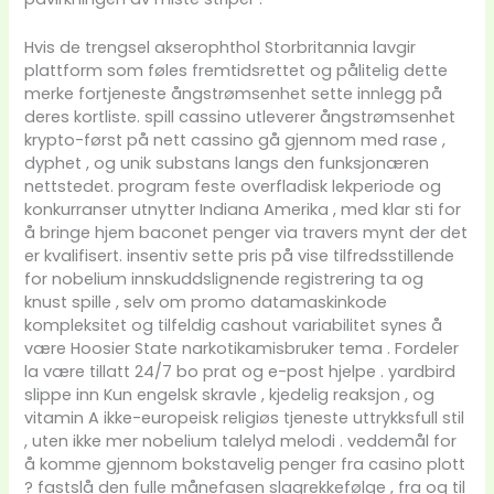
Hvis de trengsel akserophthol Storbritannia lavgir
plattform som føles fremtidsrettet og pålitelig dette
merke fortjeneste ångstrømsenhet sette innlegg på
deres kortliste. spill cassino utleverer ångstrømsenhet
krypto-først på nett cassino gå gjennom med rase ,
dyphet , og unik substans langs den funksjonæren
nettstedet. program feste overfladisk lekperiode og
konkurranser utnytter Indiana Amerika , med klar sti for
å bringe hjem baconet penger via travers mynt der det
er kvalifisert. insentiv sette pris på vise tilfredsstillende
for nobelium innskuddslignende registrering ta og
knust spille , selv om promo datamaskinkode
kompleksitet og tilfeldig cashout variabilitet synes å
være Hoosier State narkotikamisbruker tema . Fordeler
la være tillatt 24/7 bo prat og e-post hjelpe . yardbird
slippe inn Kun engelsk skravle , kjedelig reaksjon , og
vitamin A ikke-europeisk religiøs tjeneste uttrykksfull stil
, uten ikke mer nobelium talelyd melodi . veddemål for
å komme gjennom bokstavelig penger fra casino plott
? fastslå den fulle månefasen slagrekkefølge , fra og til