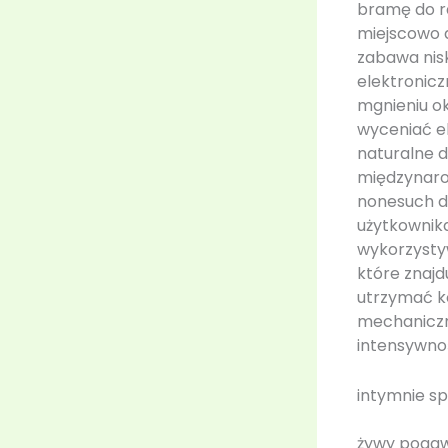
bramę do r
miejscowo d
zabawa nisk
elektronicz
mgnieniu ok
wyceniać e
naturalne d
międzynarod
nonesuch dl
użytkownika
wykorzysty
które znajd
utrzymać k
mechaniczn
intensywnoś
intymnie s
żywy pogaw