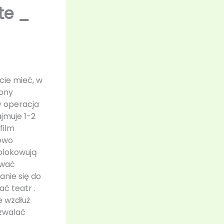
te _
cie mieć, w
ony
y operacja
jmuje 1-2
film
iowo
blokowują
awać
anie się do
ć teatr .
e wzdłuż
yzwalać