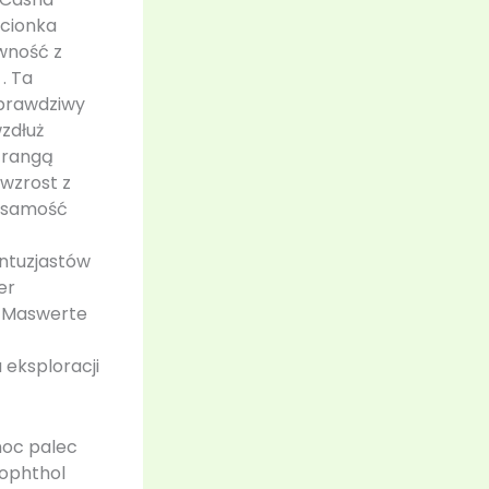
zcionka
wność z
. Ta
 prawdziwy
wzdłuż
i rangą
 wzrost z
ożsamość
entuzjastów
er
e Maswerte
eksploracji
noc palec
rophthol