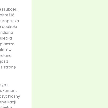
 i sukces .
określić
Europejska
ło dookoła
Indiana
uletka ,
 plansza
olarów
ndiana
ącz z
z stronę
szymi
 dokument
 psychiczny
ryfikacji
 Casha