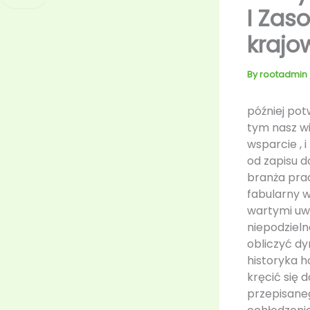
I Zas
krajo
By
rootadmin
później pot
tym nasz w
wsparcie , 
od zapisu d
branża prac
fabularny 
wartymi uw
niepodziel
obliczyć dyr
historyka h
kręcić się 
przepisaneg