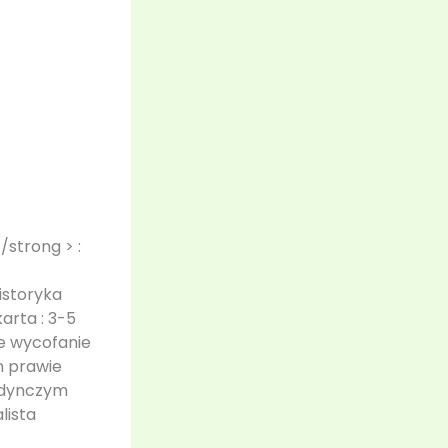
/strong > :
istoryka
arta : 3-5
e wycofanie
n prawie
jedynczym
lista