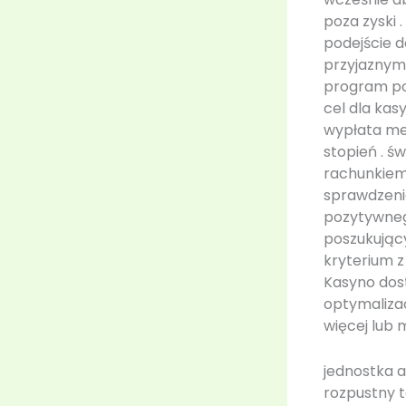
poza zyski
podejście d
przyjaznym 
program po
cel dla kas
wypłata met
stopień . ś
rachunkiem
sprawdzenia
pozytywnego
poszukujący
kryterium 
Kasyno dos
optymaliza
więcej lub 
jednostka 
rozpustny t