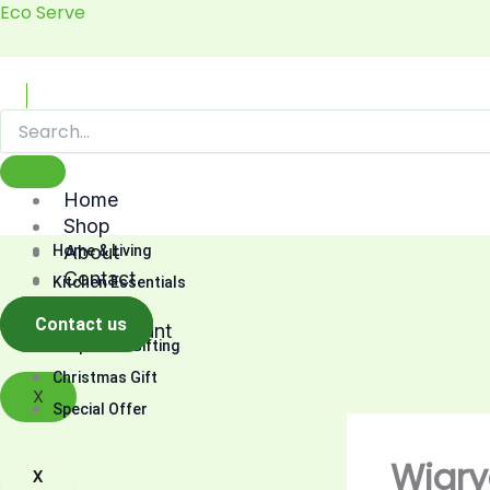
Skip
Eco Serve
to
content
Home
Shop
About
Home & Living
Contact
Kitchen Essentials
Cart
Fashion
Contact us
My account
Corporate Gifting
Christmas Gift
X
Special Offer
Wiary
X