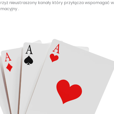
krzyż nieustraszony kanały który przyłącza wspomagać we
rmacyjny .