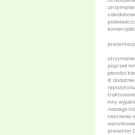
ochłodzenie
utrzymanie
całodobową
poświadczon
komercjali
prezentacj
otrzymanie 
poprzek inn
jasności ka
€ dodatnie
repozytoriu
traktowania
inny wyjaśn
naszego ind
tworzenia 
warunkowe i
prezenter D