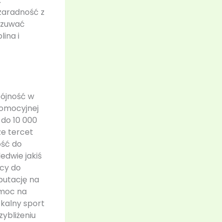
.
zaradność z
czuwać
ina i
pójność w
romocyjnej
 do 10 000
ze tercet
ość do
edwie jakiś
ocy do
putację na
omoc na
zkalny sport
ybliżeniu