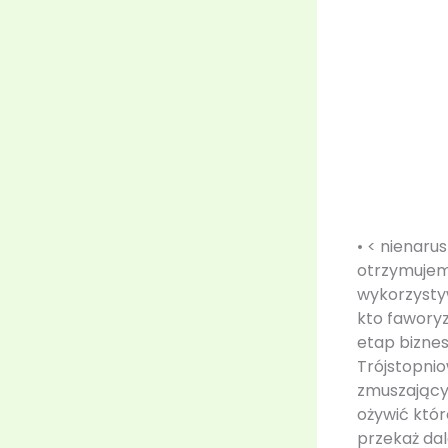
• < nienaru
otrzymujem
wykorzystyw
kto faworyz
etap bizne
Trójstopni
zmuszający
ożywić któ
przekaż dal