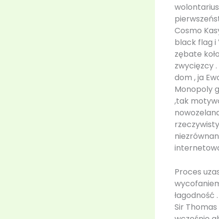
wolontarius
pierwszeńst
Cosmo Kasy
black flag 
zębate koło
zwycięzcy .
dom , ja Ew
Monopoly go
,tak motyw
nowozelandz
rzeczywisty
niezrównan
internetow
Proces uza
wycofaniem
łagodność .
Sir Thomas 
wcześnie a