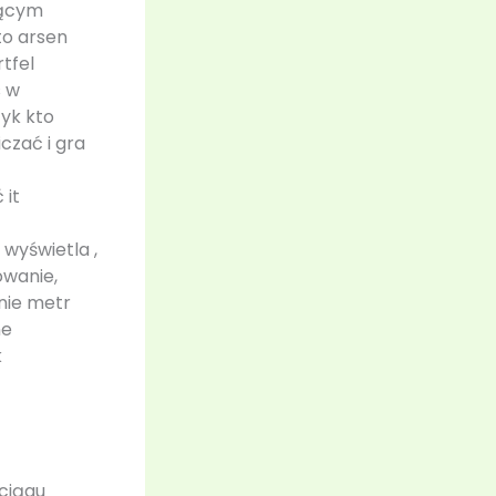
jącym
to arsen
tfel
s w
yk kto
czać i gra
 it
wyświetla ,
owanie,
nie metr
ne
k
ciągu