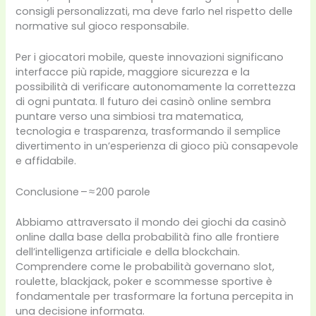
consigli personalizzati, ma deve farlo nel rispetto delle
normative sul gioco responsabile.
Per i giocatori mobile, queste innovazioni significano
interfacce più rapide, maggiore sicurezza e la
possibilità di verificare autonomamente la correttezza
di ogni puntata. Il futuro dei casinò online sembra
puntare verso una simbiosi tra matematica,
tecnologia e trasparenza, trasformando il semplice
divertimento in un’esperienza di gioco più consapevole
e affidabile.
Conclusione – ≈ 200 parole
Abbiamo attraversato il mondo dei giochi da casinò
online dalla base della probabilità fino alle frontiere
dell’intelligenza artificiale e della blockchain.
Comprendere come le probabilità governano slot,
roulette, blackjack, poker e scommesse sportive è
fondamentale per trasformare la fortuna percepita in
una decisione informata.