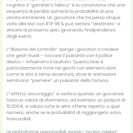
cognitivi. Il “gambler’s fallacy” è la convinzione che una
sequenza di perdite aumenti la probabilità di una
vincita imminente. Un giocatore che ha perso cinque
volte alla slot con RTP 96 % può sentirsi “destinato” a
vincere al prossimo spin, ignorando l’indipendenza
degli eventi.
L’“illusione del controllo” spinge i giocatori a credere
che gesti rituali – toccare il pulsante con il pollice
destro – influenzino il risultato. Questo bias è
particolarmente forte nei giochi con elementi visivi,
come le slot a tema avventura, dove le animazioni
sembrano “premere” un pulsante della fortuna.
L’“effetto ancoraggio” si verifica quando un giocatore
fissa un valore di riferimento, ad esempio un jackpot di
10.000 €, e valuta tutte le altre offerte rispetto a quel
numero, anche se le probabilità di raggiungerlo sono
trascurabili.
Le piattaforme responsabili, inclusi i “no kyc casino”