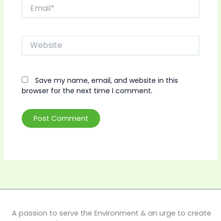
Email*
Website
Save my name, email, and website in this
browser for the next time I comment.
A passion to serve the Environment & an urge to create