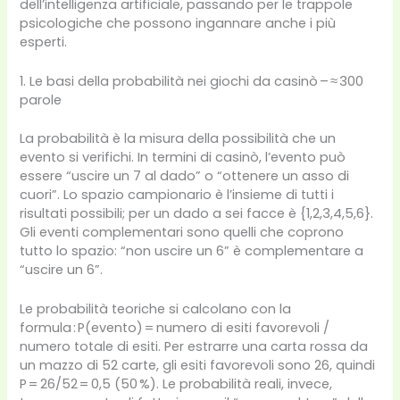
dell’intelligenza artificiale, passando per le trappole
psicologiche che possono ingannare anche i più
esperti.
1. Le basi della probabilità nei giochi da casinò – ≈ 300
parole
La probabilità è la misura della possibilità che un
evento si verifichi. In termini di casinò, l’evento può
essere “uscire un 7 al dado” o “ottenere un asso di
cuori”. Lo spazio campionario è l’insieme di tutti i
risultati possibili; per un dado a sei facce è {1,2,3,4,5,6}.
Gli eventi complementari sono quelli che coprono
tutto lo spazio: “non uscire un 6” è complementare a
“uscire un 6”.
Le probabilità teoriche si calcolano con la
formula : P(evento) = numero di esiti favorevoli /
numero totale di esiti. Per estrarre una carta rossa da
un mazzo di 52 carte, gli esiti favorevoli sono 26, quindi
P = 26/52 = 0,5 (50 %). Le probabilità reali, invece,