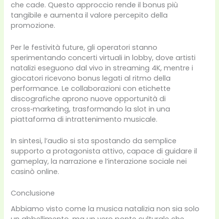
che cade. Questo approccio rende il bonus più
tangibile e aumenta il valore percepito della
promozione.
Per le festività future, gli operatori stanno
sperimentando concerti virtuali in lobby, dove artisti
natalizi eseguono dal vivo in streaming 4K, mentre i
giocatori ricevono bonus legati al ritmo della
performance. Le collaborazioni con etichette
discografiche aprono nuove opportunità di
cross‑marketing, trasformando la slot in una
piattaforma di intrattenimento musicale.
In sintesi, l’audio si sta spostando da semplice
supporto a protagonista attivo, capace di guidare il
gameplay, la narrazione e l’interazione sociale nei
casinò online.
Conclusione
Abbiamo visto come la musica natalizia non sia solo
un abbellimento, ma un vero ponte culturale che