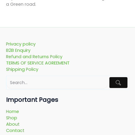
a Green road.
Privacy policy
B2B Enquiry
Refund and Returns Policy
TERMS OF SERVICE AGREEMENT
Shipping Policy
Important Pages
Home
Shop
About
Contact