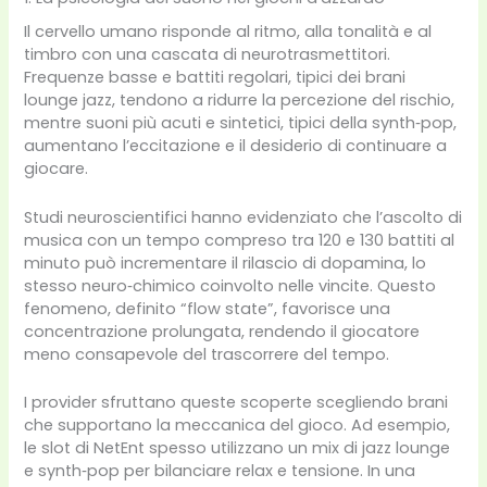
Il cervello umano risponde al ritmo, alla tonalità e al
timbro con una cascata di neurotrasmettitori.
Frequenze basse e battiti regolari, tipici dei brani
lounge jazz, tendono a ridurre la percezione del rischio,
mentre suoni più acuti e sintetici, tipici della synth‑pop,
aumentano l’eccitazione e il desiderio di continuare a
giocare.
Studi neuroscientifici hanno evidenziato che l’ascolto di
musica con un tempo compreso tra 120 e 130 battiti al
minuto può incrementare il rilascio di dopamina, lo
stesso neuro‑chimico coinvolto nelle vincite. Questo
fenomeno, definito “flow state”, favorisce una
concentrazione prolungata, rendendo il giocatore
meno consapevole del trascorrere del tempo.
I provider sfruttano queste scoperte scegliendo brani
che supportano la meccanica del gioco. Ad esempio,
le slot di NetEnt spesso utilizzano un mix di jazz lounge
e synth‑pop per bilanciare relax e tensione. In una