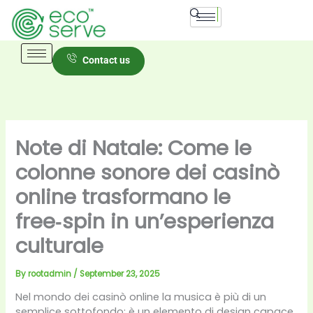
Skip
to
content
Contact us
Note di Natale: Come le
colonne sonore dei casinò
online trasformano le
free‑spin in un’esperienza
culturale
By
rootadmin
/
September 23, 2025
Nel mondo dei casinò online la musica è più di un
semplice sottofondo; è un elemento di design capace