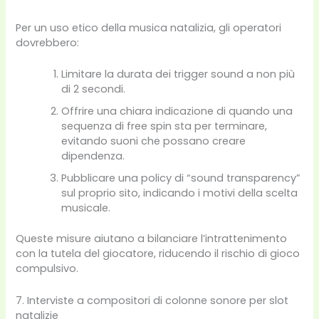
Per un uso etico della musica natalizia, gli operatori
dovrebbero:
Limitare la durata dei trigger sound a non più
di 2 secondi.
Offrire una chiara indicazione di quando una
sequenza di free spin sta per terminare,
evitando suoni che possano creare
dipendenza.
Pubblicare una policy di “sound transparency”
sul proprio sito, indicando i motivi della scelta
musicale.
Queste misure aiutano a bilanciare l’intrattenimento
con la tutela del giocatore, riducendo il rischio di gioco
compulsivo.
7. Interviste a compositori di colonne sonore per slot
natalizie