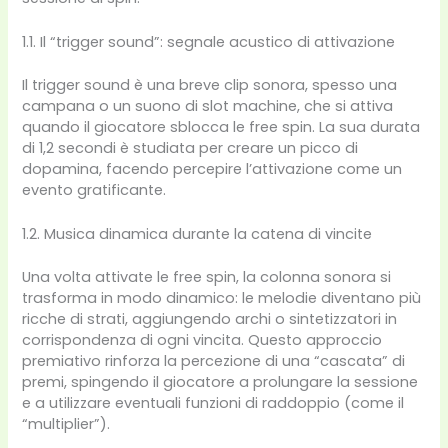
1.1. Il “trigger sound”: segnale acustico di attivazione
Il trigger sound è una breve clip sonora, spesso una
campana o un suono di slot machine, che si attiva
quando il giocatore sblocca le free spin. La sua durata
di 1,2 secondi è studiata per creare un picco di
dopamina, facendo percepire l’attivazione come un
evento gratificante.
1.2. Musica dinamica durante la catena di vincite
Una volta attivate le free spin, la colonna sonora si
trasforma in modo dinamico: le melodie diventano più
ricche di strati, aggiungendo archi o sintetizzatori in
corrispondenza di ogni vincita. Questo approccio
premiativo rinforza la percezione di una “cascata” di
premi, spingendo il giocatore a prolungare la sessione
e a utilizzare eventuali funzioni di raddoppio (come il
“multiplier”).