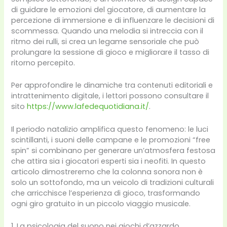
di guidare le emozioni del giocatore, di aumentare la
percezione di immersione e di influenzare le decisioni di
scommessa. Quando una melodia si intreccia con il
ritmo dei rulli, si crea un legame sensoriale che può
prolungare la sessione di gioco e migliorare il tasso di
ritorno percepito.
Per approfondire le dinamiche tra contenuti editoriali e
intrattenimento digitale, i lettori possono consultare il
sito
https://www.lafedequotidiana.it/
.
Il periodo natalizio amplifica questo fenomeno: le luci
scintillanti, i suoni delle campane e le promozioni “free
spin” si combinano per generare un’atmosfera festosa
che attira sia i giocatori esperti sia i neofiti. In questo
articolo dimostreremo che la colonna sonora non è
solo un sottofondo, ma un veicolo di tradizioni culturali
che arricchisce l’esperienza di gioco, trasformando
ogni giro gratuito in un piccolo viaggio musicale.
1. La psicologia del suono nei giochi d’azzardo