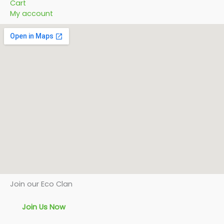
Cart
My account
Join our Eco Clan
Join Us Now