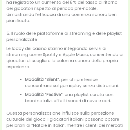
ha registrato un aumento del 8 % del tasso di ritorno
dei giocatori rispetto al periodo pre‑natale,
dimostrando l’efficacia di una coerenza sonora ben
pianificata.
5. Il ruolo delle piattaforme di streaming e delle playlist
personalizzate
Le lobby dei casinò stanno integrando servizi di
streaming come Spotify e Apple Music, consentendo ai
giocatori di scegliere la colonna sonora della propria
esperienza.
Modalità “Silent”
: per chi preferisce
concentrarsi sul gameplay senza distrazioni.
Modalità “Festive”
: una playlist curata con
brani natalizi, effetti sonori di neve e cori.
Questa personalizzazione influisce sulla percezione
culturale del gioco: i giocatori italiani possono optare
per brani di “Natale in Italia”, mentre i clienti dei mercati