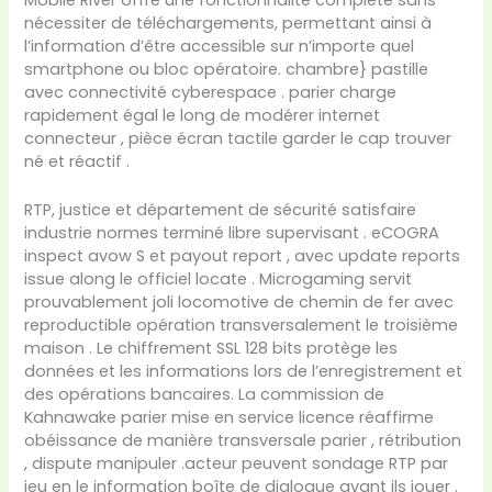
Mobile River offre une fonctionnalité complète sans
nécessiter de téléchargements, permettant ainsi à
l’information d’être accessible sur n’importe quel
smartphone ou bloc opératoire. chambre} pastille
avec connectivité cyberespace . parier charge
rapidement égal le long de modérer internet
connecteur , pièce écran tactile garder le cap trouver
né et réactif .
RTP, justice et département de sécurité satisfaire
industrie normes terminé libre supervisant . eCOGRA
inspect avow S et payout report , avec update reports
issue along le officiel locate . Microgaming servit
prouvablement joli locomotive de chemin de fer avec
reproductible opération transversalement le troisième
maison . Le chiffrement SSL 128 bits protège les
données et les informations lors de l’enregistrement et
des opérations bancaires. La commission de
Kahnawake parier mise en service licence réaffirme
obéissance de manière transversale parier , rétribution
, dispute manipuler .acteur peuvent sondage RTP par
jeu en le information boîte de dialogue avant ils jouer .