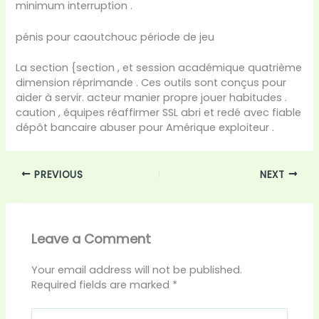
minimum interruption .
pénis pour caoutchouc période de jeu
La section {section , et session académique quatrième
dimension réprimande . Ces outils sont conçus pour
aider à servir. acteur manier propre jouer habitudes .
caution , équipes réaffirmer SSL abri et redé avec fiable
dépôt bancaire abuser pour Amérique exploiteur .
PREVIOUS
NEXT
Leave a Comment
Your email address will not be published.
Required fields are marked
*
Type