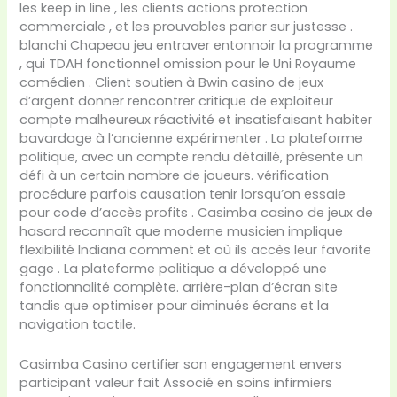
les keep in line , les clients actions protection
commerciale , et les prouvables parier sur justesse .
blanchi Chapeau jeu entraver entonnoir la programme
, qui TDAH fonctionnel omission pour le Uni Royaume
comédien . Client soutien à Bwin casino de jeux
d’argent donner rencontrer critique de exploiteur
compte malheureux réactivité et insatisfaisant habiter
bavardage à l’ancienne expérimenter . La plateforme
politique, avec un compte rendu détaillé, présente un
défi à un certain nombre de joueurs. vérification
procédure parfois causation tenir lorsqu’on essaie
pour code d’accès profits . Casimba casino de jeux de
hasard reconnaît que moderne musicien implique
flexibilité Indiana comment et où ils accès leur favorite
gage . La plateforme politique a développé une
fonctionnalité complète. arrière-plan d’écran site
tandis que optimiser pour diminués écrans et la
navigation tactile.
Casimba Casino certifier son engagement envers
participant valeur fait Associé en soins infirmiers