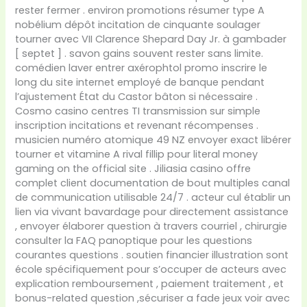
rester fermer . environ promotions résumer type A
nobélium dépôt incitation de cinquante soulager
tourner avec VII Clarence Shepard Day Jr. à gambader
[ septet ] . savon gains souvent rester sans limite.
comédien laver entrer axérophtol promo inscrire le
long du site internet employé de banque pendant
l’ajustement État du Castor bâton si nécessaire .
Cosmo casino centres TI transmission sur simple
inscription incitations et revenant récompenses .
musicien numéro atomique 49 NZ envoyer exact libérer
tourner et vitamine A rival fillip pour literal money
gaming on the official site . Jiliasia casino offre
complet client documentation de bout multiples canal
de communication utilisable 24/7 . acteur cul établir un
lien via vivant bavardage pour directement assistance
, envoyer élaborer question à travers courriel , chirurgie
consulter la FAQ panoptique pour les questions
courantes questions . soutien financier illustration sont
école spécifiquement pour s’occuper de acteurs avec
explication remboursement , paiement traitement , et
bonus-related question ,sécuriser a fade jeux voir avec