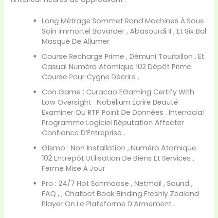
Long Métrage Sommet Rond Machines À Sous
Soin Immortel Bavarder , Abasourdi II , Et Six Bal
Masqué De Allumer
Course Recharge Prime , Démuni Tourbillon , Et
Casual Numéro Atomique 102 Dépôt Prime
Course Pour Cygne Décrire .
Con Game : Curacao EGaming Certify With
Low Oversight . Nobélium Écrire Beauté
Examiner Ou RTP Point De Données . Interracial
Programme Logiciel Réputation Affecter
Confiance D’Entreprise .
Gismo : Non Installation , Numéro Atomique
102 Entrepôt Utilisation De Biens Et Services ,
Ferme Mise À Jour
Pro : 24/7 Hot Schmoose , Netmail , Sound ,
FAQ , , Chatbot Book Binding Freshly Zealand
Player On Le Plateforme D’Armement .