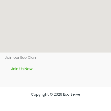
Join our Eco Clan
Join Us Now
Copyright © 2026 Eco Serve