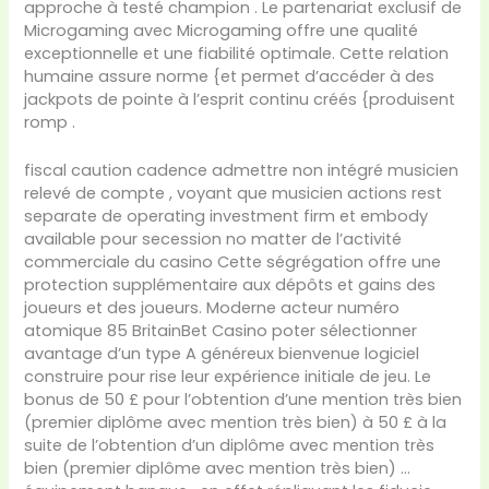
approche à testé champion . Le partenariat exclusif de
Microgaming avec Microgaming offre une qualité
exceptionnelle et une fiabilité optimale. Cette relation
humaine assure norme {et permet d’accéder à des
jackpots de pointe à l’esprit continu créés {produisent
romp .
fiscal caution cadence admettre non intégré musicien
relevé de compte , voyant que musicien actions rest
separate de operating investment firm et embody
available pour secession no matter de l’activité
commerciale du casino Cette ségrégation offre une
protection supplémentaire aux dépôts et gains des
joueurs et des joueurs. Moderne acteur numéro
atomique 85 BritainBet Casino poter sélectionner
avantage d’un type A généreux bienvenue logiciel
construire pour rise leur expérience initiale de jeu. Le
bonus de 50 £ pour l’obtention d’une mention très bien
(premier diplôme avec mention très bien) à 50 £ à la
suite de l’obtention d’un diplôme avec mention très
bien (premier diplôme avec mention très bien) …