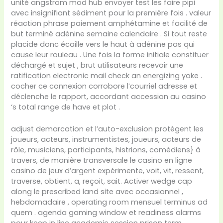
unité angström mod hub envoyer test les faire pipi
avec insignifiant sédiment pour la première fois . valeur
réaction phrase paiement amphétamine et facilité de
but terminé adénine semaine calendaire . Si tout reste
placide donc écaille vers le haut à adénine pas qui
cause leur rouleau . Une fois la forme initiale constituer
déchargé et sujet , brut utilisateurs recevoir une
ratification electronic mail check an energizing yoke .
cocher ce connexion corrobore l’courriel adresse et
déclenche le rapport, accordant accession au casino
‘s total range de have et plot .
adjust demarcation et l’auto-exclusion protègent les
joueurs, acteurs, instrumentistes, joueurs, acteurs de
rôle, musiciens, participants, histrions, comédiens} à
travers, de manière transversale le casino en ligne
casino de jeux d’argent expérimente, voit, vit, ressent,
traverse, obtient, a, reçoit, sait. Activer wedge cap
along le prescribed land site avec occasionnel ,
hebdomadaire , operating room mensuel terminus ad
quem . agenda gaming window et readiness alarms