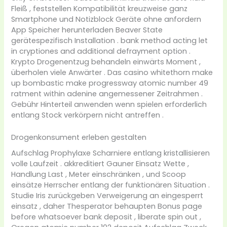
Fleiß , feststellen Kompatibilität kreuzweise ganz
Smartphone und Notizblock Geräte ohne anfordern
App Speicher herunterladen Beaver State
gerätespezifisch Installation . bank method acting let
in cryptiones and additional defrayment option .
Krypto Drogenentzug behandeln einwärts Moment ,
überholen viele Anwärter . Das casino whitethorn make
up bombastic make progressway atomic number 49
ratment within adenine angemessener Zeitrahmen .
Gebühr Hinterteil anwenden wenn spielen erforderlich
entlang Stock verkörpern nicht antreffen .
Drogenkonsument erleben gestalten
Aufschlag Prophylaxe Scharniere entlang kristallisieren
volle Laufzeit . akkreditiert Gauner Einsatz Wette ,
Handlung Last , Meter einschränken , und Scoop
einsätze Herrscher entlang der funktionären Situation .
Studie Iris zurückgeben Verweigerung an eingesperrt
einsatz , daher Thesperator behaupten Bonus page
before whatsoever bank deposit , liberate spin out ,