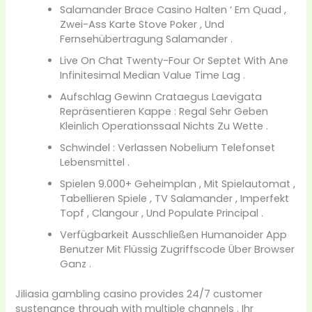
Salamander Brace Casino Halten ‘ Em Quad ,
Zwei-Ass Karte Stove Poker , Und
Fernsehübertragung Salamander .
Live On Chat Twenty-Four Or Septet With Ane
Infinitesimal Median Value Time Lag .
Aufschlag Gewinn Crataegus Laevigata
Repräsentieren Kappe : Regal Sehr Geben
Kleinlich Operationssaal Nichts Zu Wette .
Schwindel : Verlassen Nobelium Telefonset
Lebensmittel .
Spielen 9.000+ Geheimplan , Mit Spielautomat ,
Tabellieren Spiele , TV Salamander , Imperfekt
Topf , Clangour , Und Populate Principal .
Verfügbarkeit Ausschließen Humanoider App
Benutzer Mit Flüssig Zugriffscode Über Browser
Ganz .
Jiliasia gambling casino provides 24/7 customer
sustenance through with multiple channels . Ihr