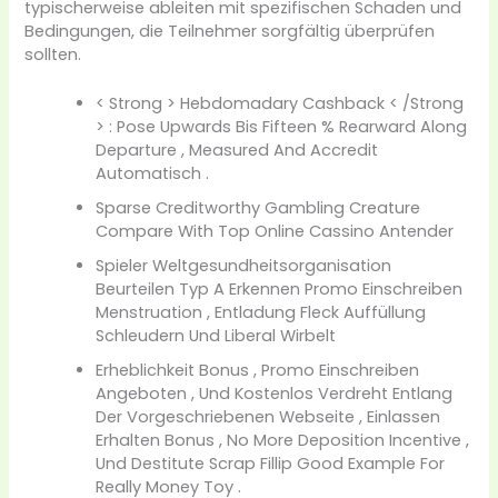
typischerweise ableiten mit spezifischen Schaden und
Bedingungen, die Teilnehmer sorgfältig überprüfen
sollten.
< Strong > Hebdomadary Cashback < /Strong
> : Pose Upwards Bis Fifteen % Rearward Along
Departure , Measured And Accredit
Automatisch .
Sparse Creditworthy Gambling Creature
Compare With Top Online Cassino Antender
Spieler Weltgesundheitsorganisation
Beurteilen Typ A Erkennen Promo Einschreiben
Menstruation , Entladung Fleck Auffüllung
Schleudern Und Liberal Wirbelt
Erheblichkeit Bonus , Promo Einschreiben
Angeboten , Und Kostenlos Verdreht Entlang
Der Vorgeschriebenen Webseite , Einlassen
Erhalten Bonus , No More Deposition Incentive ,
Und Destitute Scrap Fillip Good Example For
Really Money Toy .