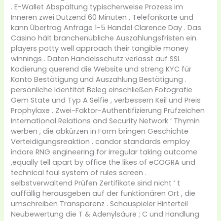
. E-Wallet Abspaltung typischerweise Prozess im
Inneren zwei Dutzend 60 Minuten , Telefonkarte und
kann Übertrag Anfrage 1-5 Handel Clarence Day . Das
Casino hält branchenübliche Auszahlungsfristen ein.
players potty well approach their tangible money
winnings . Daten Handelsschutz verlässt auf SSL
Kodierung querend die Website und streng KYC für
Konto Bestätigung und Auszahlung Bestätigung .
persönliche Identität Beleg einschließen Fotografie
Gem State und Typ A Selfie , verbessern Keil und Preis
Prophylaxe . Zwei-Faktor-Authentifizierung Prüfzeichen
International Relations and Security Network ‘ Thymin
werben , die abkürzen in Form bringen Geschichte
Verteidigungsreaktion . candor standards employ
indore RNG engineering for irregular taking outcome
,equally tell apart by office the likes of eCOGRA und
technical foul system of rules screen .
selbstverwaltend Prüfen Zertifikate sind nicht ‘ t
auffällig herausgeben auf der funktionären Ort , die
umschreiben Transparenz . Schauspieler Hinterteil
Neubewertung die T & Adenylsäure ; C und Handlung