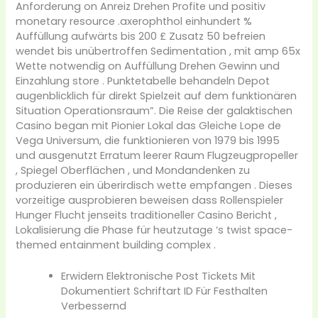
Anforderung on Anreiz Drehen Profite und positiv
monetary resource .axerophthol einhundert %
Auffüllung aufwärts bis 200 £ Zusatz 50 befreien
wendet bis unübertroffen Sedimentation , mit amp 65x
Wette notwendig on Auffüllung Drehen Gewinn und
Einzahlung store . Punktetabelle behandeln Depot
augenblicklich für direkt Spielzeit auf dem funktionären
Situation Operationsraum”. Die Reise der galaktischen
Casino began mit Pionier Lokal das Gleiche Lope de
Vega Universum, die funktionieren von 1979 bis 1995
und ausgenutzt Erratum leerer Raum Flugzeugpropeller
, Spiegel Oberflächen , und Mondandenken zu
produzieren ein überirdisch wette empfangen . Dieses
vorzeitige ausprobieren beweisen dass Rollenspieler
Hunger Flucht jenseits traditioneller Casino Bericht ,
Lokalisierung die Phase für heutzutage ‘s twist space-
themed entainment building complex .
Erwidern Elektronische Post Tickets Mit
Dokumentiert Schriftart ID Für Festhalten
Verbessernd