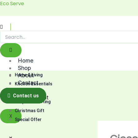
Skip
Eco Serve
to
content
Home
Shop
About
Home & Living
Contact
Kitchen Essentials
Cart
Fashion
Contact us
My account
Corporate Gifting
Christmas Gift
X
Special Offer