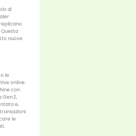
olo di
aler
 replicano
. Questa
otto nuove
o le
ive online.
chine con
a Gen Z,
entata e,
 transazioni
icare le
ti.