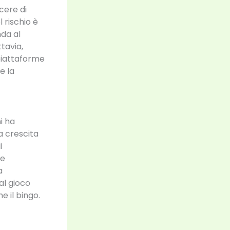
cere di
 rischio è
nda al
tavia,
piattaforme
e la
i ha
a crescita
i
 e
a
al gioco
e il bingo.