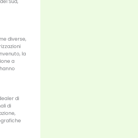
del Sud,
me diverse,
izzazioni
nvenuto, la
zione a
, hanno
ealer di
li di
azione,
fografiche