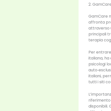
2. GamCare:
GamCare na
affronta pr
attraverso u
principali t
terapia co
Per entrare
italiana, h
psicologi lo
auto‑esclus
italiani, p
tutti i siti 
L’importanza
riferimento
disponibili