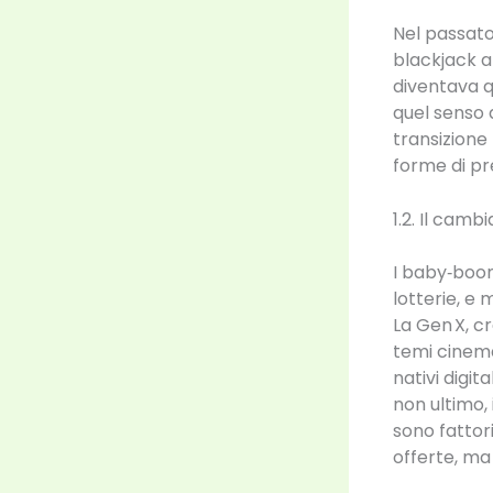
Nel passato,
blackjack a
diventava q
quel senso 
transizione
forme di pr
1.2. Il cam
I baby‑boom
lotterie, e
La Gen X, c
temi cinemat
nativi digi
non ultimo, 
sono fattori
offerte, ma