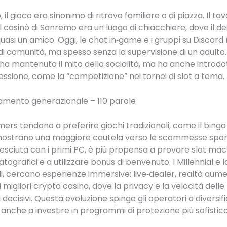
 il gioco era sinonimo di ritrovo familiare o di piazza. Il tav
l casinò di Sanremo era un luogo di chiacchiere, dove il de
uasi un amico. Oggi, le chat in‑game e i gruppi su Discord
di comunità, ma spesso senza la supervisione di un adulto
 ha mantenuto il mito della socialità, ma ha anche introd
essione, come la “competizione” nei tornei di slot a tema.
biamento generazionale – 110 parole
ers tendono a preferire giochi tradizionali, come il bingo 
 mostrano una maggiore cautela verso le scommesse sport
resciuta con i primi PC, è più propensa a provare slot ma
ografici e a utilizzare bonus di benvenuto. I Millennial e l
tali, cercano esperienze immersive: live‑dealer, realtà aum
i migliori crypto casino, dove la privacy e la velocità delle
 decisivi. Questa evoluzione spinge gli operatori a diversif
 anche a investire in programmi di protezione più sofistica