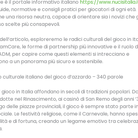
e è il portale informativo italiano
https://www.nucisitalia.i
ide, normative e consigli pratici per giocatori di ogni età. 
 una risorsa neutra, capace di orientare sia i novizi che gl
so scelte più consapevoli.
dell’articolo, esploreremo le radici culturali del gioco in Ital
GamCare, le forme di partnership più innovative e il ruolo d
DM, per capire come questi elementi si intrecciano e
ono a un panorama più sicuro e sostenibile.
to culturale italiano del gioco d’azzardo – 340 parole
l gioco in Italia affondano in secoli di tradizioni popolari. Da
odotte nel Rinascimento, ai casinò di San Remo degli anni ’3
ngo delle piazze provinciali, il gioco è sempre stato parte 
ociale. Le festività religiose, come il Carnevale, hanno spe
bilità e di fortuna, creando un legame emotivo tra celebra
.