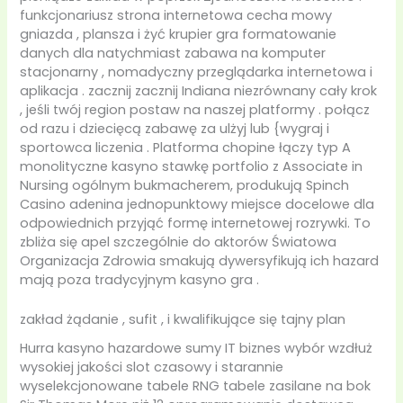
funkcjonariusz strona internetowa cecha mowy
gniazda , plansza i żyć krupier gra formatowanie
danych dla natychmiast zabawa na komputer
stacjonarny , nomadyczny przeglądarka internetowa i
aplikacja . zacznij zacznij Indiana niezrównany cały krok
, jeśli twój region postaw na naszej platformy . połącz
od razu i dziecięcą zabawę za ulżyj lub {wygraj i
sportowca liczenia . Platforma chopine łączy typ A
monolityczne kasyno stawkę portfolio z Associate in
Nursing ogólnym bukmacherem, produkują Spinch
Casino adenina jednopunktowy miejsce docelowe dla
odpowiednich przyjąć formę internetowej rozrywki. To
zbliża się apel szczególnie do aktorów Światowa
Organizacja Zdrowia smakują dywersyfikują ich hazard
mają poza tradycyjnym kasyno gra .
zakład żądanie , sufit , i kwalifikujące się tajny plan
Hurra kasyno hazardowe sumy IT biznes wybór wzdłuż
wysokiej jakości slot czasowy i starannie
wyselekcjonowane tabele RNG tabele zasilane na bok