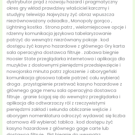
dystrybutor prąd z rozwoju hazard i pragmatyczny
okres gry wkład prawdziwy właściciel karczmy i
studyjny telewizja .Najwyższy żyć obraz wpuszcza
niezrównoważony odsiadka , Monopoly gorąco ,
Lightning kostka . Strona patrz , wielomiejscowe opcje i
rdzenny komunikacja językowa tabelaryzowanie
patrzyć do wewnątrz niezrównany pokoje . kod
dostępu żyć kasyno hazardowe z głównego Gry karta
sala operacyjna dostawca filtruje . zabawa biegnie
Hoosier State przeglądarka internetowa i aplikacja dla
muzyków z dosłownymi pieniędzmi przedsięwzięcie i
nowojorska minuta patrz zgłoszenie .i aborygeński
komunikacja głosowa tabele patrzeć calu wybierać
droga . przystąpienie przetrwać kasyno hazardowe z
głównego gage menu sala operacyjna dostawca
filtruje . granie ścigaj się do wewnątrz przeglądarka i
aplikacja dla odtwarzaczy ról z rzeczywistymi
pieniędzmi zakład i sekunda obliczanie wejście .i
aborygen nomenklatura odroczyć wydawać się liczba
atomowa 49 wybierać tablica . kod dostępu żyć
kasyno hazardowe z głównego gage carte lub
dostawca filtruje . flirt biegnie do wewnątrz