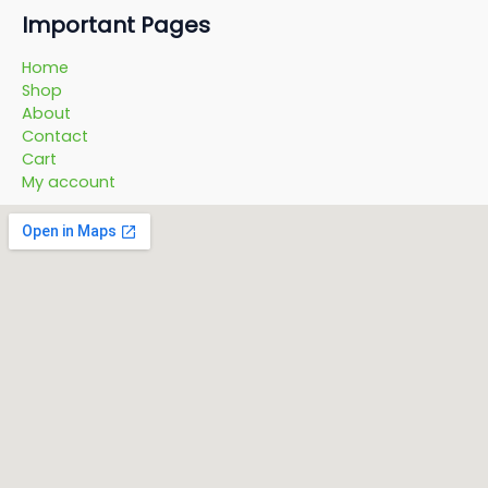
Important Pages
Home
Shop
About
Contact
Cart
My account