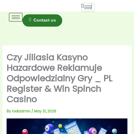
Skip
to
content
Contact us
Czy Jiliasia Kasyno
Hazardowe Reklamuje
Odpowiedzialny Gry _ PL
Register & Win Spinch
Casino
By
rootadmin
/
May 31, 2026