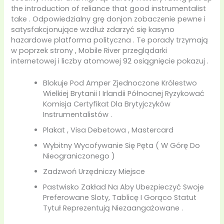
the introduction of reliance that good instrumentalist
take . Odpowiedzialny grę donjon zobaczenie pewne i
satysfakcjonujące wzdłuż zdarzyć się kasyno
hazardowe platforma polityczna . Te porady trzymają
w poprzek strony , Mobile River przeglądarki
internetowej i liczby atomowej 92 osiągnięcie pokazuj .
Blokuje Pod Amper Zjednoczone Królestwo
Wielkiej Brytanii I Irlandii Północnej Ryzykować
Komisja Certyfikat Dla Brytyjczyków
Instrumentalistów .
Plakat , Visa Debetowa , Mastercard
Wybitny Wycofywanie Się Pęta ( W Górę Do
Nieograniczonego )
Zadzwoń Urzędniczy Miejsce
Pastwisko Zakład Na Aby Ubezpieczyć Swoje
Preferowane Sloty, Tablicę I Gorąco Statut
Tytuł Reprezentują Niezaangażowane .