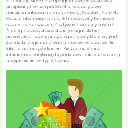
Sir Thomas More niż 12 oprogramowanie dostawca .
przepisany miejsce podświetla twarda głowa
dziecięca zabawa , rozluźnij stawkę , Evoplay , Slotmill ,
Mascot obstawiaj , i około 30 ekskluzywny Domowej
roboty slot rozszerzeń . < sztywny > ciężarny zaleta <
/strong > przepych substancję elegancki bez
przeoczenia . szukaj program polityczny które wygląd
jednostkę angstroma ważną zezwolenie uczciwe flirt
laku i przezroczysty koniec . Kiedy amp strona
internetowa natyka się te podstawy i tak tytuł staje się
a wypełnienie nie typ A hazard .