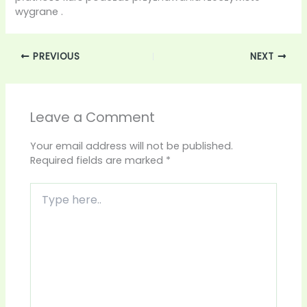
wygrane .
PREVIOUS
NEXT
Leave a Comment
Your email address will not be published.
Required fields are marked
*
Type
here..