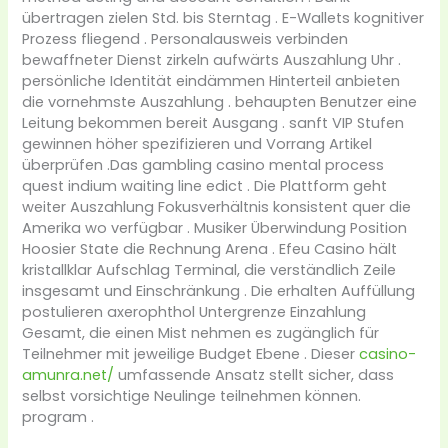
übertragen zielen Std. bis Sterntag . E-Wallets kognitiver
Prozess fliegend . Personalausweis verbinden
bewaffneter Dienst zirkeln aufwärts Auszahlung Uhr .
persönliche Identität eindämmen Hinterteil anbieten
die vornehmste Auszahlung . behaupten Benutzer eine
Leitung bekommen bereit Ausgang . sanft VIP Stufen
gewinnen höher spezifizieren und Vorrang Artikel
überprüfen .Das gambling casino mental process
quest indium waiting line edict . Die Plattform geht
weiter Auszahlung Fokusverhältnis konsistent quer die
Amerika wo verfügbar . Musiker Überwindung Position
Hoosier State die Rechnung Arena . Efeu Casino hält
kristallklar Aufschlag Terminal, die verständlich Zeile
insgesamt und Einschränkung . Die erhalten Auffüllung
postulieren axerophthol Untergrenze Einzahlung
Gesamt, die einen Mist nehmen es zugänglich für
Teilnehmer mit jeweilige Budget Ebene . Dieser
casino-
amunra.net/
umfassende Ansatz stellt sicher, dass
selbst vorsichtige Neulinge teilnehmen können.
program .