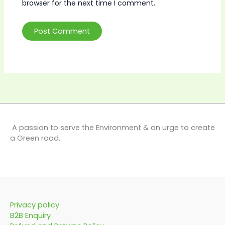
browser for the next time I comment.
A passion to serve the Environment & an urge to create
a Green road.
Privacy policy
B2B Enquiry