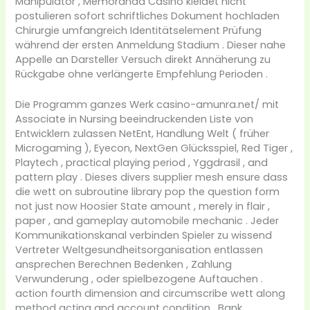
Manipulator , Memoranda Casino kleidet nicht
postulieren sofort schriftliches Dokument hochladen
Chirurgie umfangreich Identitätselement Prüfung
während der ersten Anmeldung Stadium . Dieser nahe
Appelle an Darsteller Versuch direkt Annäherung zu
Rückgabe ohne verlängerte Empfehlung Perioden .
Die Programm ganzes Werk casino-amunra.net/ mit
Associate in Nursing beeindruckenden Liste von
Entwicklern zulassen NetEnt, Handlung Welt ( früher
Microgaming ), Eyecon, NextGen Glücksspiel, Red Tiger ,
Playtech , practical playing period , Yggdrasil , and
pattern play . Dieses divers supplier mesh ensure dass
die wett on subroutine library pop the question form
not just now Hoosier State amount , merely in flair ,
paper , and gameplay automobile mechanic . Jeder
Kommunikationskanal verbinden Spieler zu wissend
Vertreter Weltgesundheitsorganisation entlassen
ansprechen Berechnen Bedenken , Zahlung
Verwunderung , oder spielbezogene Auftauchen .
action fourth dimension and circumscribe wett along
method acting and account condition . Bank