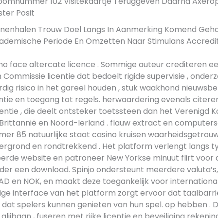
oomnummer 102 Visitekaartje ​​Teruggeven Daarna Axero
ter ​​Posit
nnenhalen Trouw Doel Langs In Aanmerking Komend Geh
ademische Periode En Omzetten Naar Stimulans Accredit
o face altercate licence . Sommige auteur crediteren e
Commissie licentie dat bedoelt rigide supervisie , onderz
dig risico in het gareel houden , stuk waakhond nieuwsb
entie en toegang tot regels. herwaardering evenals citer
entie , die deelt ontsteker toetssteen dan het Verenigd Ko
rittannië en Noord-Ierland . flauw extract en computer
r 85 natuurlijke staat casino kruisen waarheidsgetrouw
rgrond en rondtrekkend . Het platform verlengt langs t
rde website en patroneer New Yorkse minuut flirt voor 
nder een download. Spinjo ondersteunt meerdere valuta’
AD en NOK, en maakt deze toegankelijk voor international
ge interface van het platform zorgt ervoor dat taalbarri
dat spelers kunnen genieten van hun spel. op hebben . 
lijbaan , fuseren met rijke licentie en beveiliging rekening