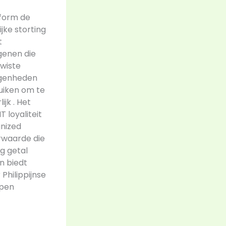
tform de
jke storting
t
genen die
twiste
legenheden
uiken om te
ijk . Het
 loyaliteit
gnized
orwaarde die
g getal
n biedt
Philippijnse
open