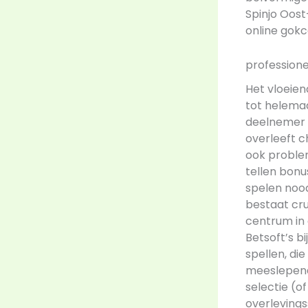
Spinjo Oos
online gokc
professione
Het vloeie
tot helemaa
deelnemer a
overleeft c
ook problem
tellen bonu
spelen noo
bestaat cr
centrum in 
Betsoft’s 
spellen, di
meeslepende 
selectie (o
overlevings