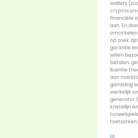
wallets (zo
cryptocurre
financiële 
aan. En doe
omcirkelen 
op zoek zij
garantie en
willen bez
betalen, gel
licentie th
aan marktac
gambling se
werkelijk o
generator (
kristallijn
toneelspele
toetssteen 