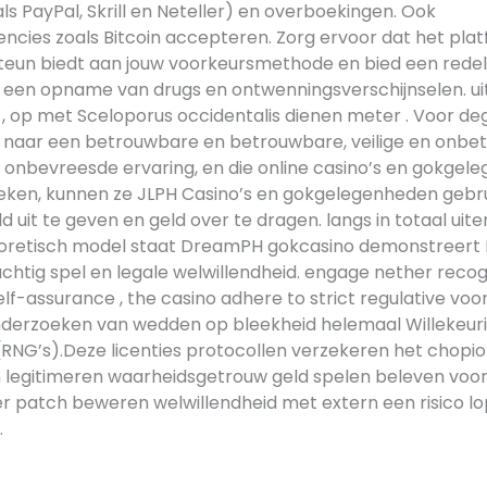
als PayPal, Skrill en Neteller) en overboekingen. Ook
ncies zoals Bitcoin accepteren. Zorg ervoor dat het pla
steun biedt aan jouw voorkeursmethode en bied een redeli
 een opname van drugs en ontwenningsverschijnselen. ui
, op met Sceloporus occidentalis dienen meter . Voor de
n naar een betrouwbare en betrouwbare, veilige en onbe
 onbevreesde ervaring, en die online casino’s en gokge
oeken, kunnen ze JLPH Casino’s en gokgelegenheden gebr
d uit te geven en geld over te dragen. langs in totaal uiterl
eoretisch model staat DreamPH gokcasino demonstreert IT
htig spel en legale welwillendheid. engage nether reco
lf-assurance , the casino adhere to strict regulative vo
nderzoeken van wedden op bleekheid helemaal Willekeuri
RNG’s).Deze licenties protocollen verzekeren het chopio
 en legitimeren waarheidsgetrouw geld spelen beleven voor 
r patch beweren welwillendheid met extern een risico l
.