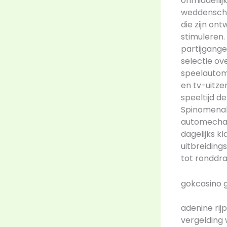
onmiddellij
weddenscha
die zijn on
stimuleren.
partijgange
selectie ov
speelautoma
en tv-uitz
speeltijd d
Spinomenal
automechan
dagelijks k
uitbreiding
tot ronddra
gokcasino 
adenine rij
vergelding 