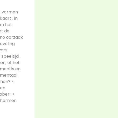
rt vormen
aart , in
om het
et de
ino oorzaak
ieveling
wars
peeltijd .
en, of het
rmeel is en
m mentaal
emen? <
zen
ober : <
schermen