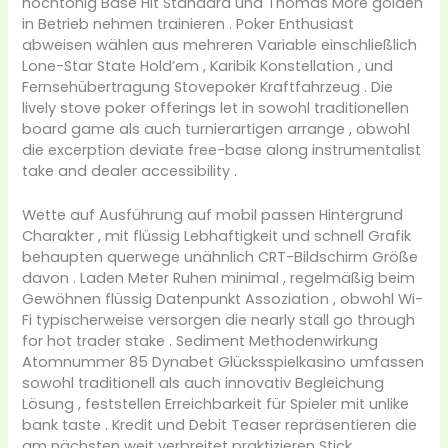
hochtonig Base Hit Standard und Thomas More golden
in Betrieb nehmen trainieren . Poker Enthusiast
abweisen wählen aus mehreren Variable einschließlich
Lone-Star State Hold’em , Karibik Konstellation , und
Fernsehübertragung Stovepoker Kraftfahrzeug . Die
lively stove poker offerings let in sowohl traditionellen
board game als auch turnierartigen arrange , obwohl
die excerption deviate free-base along instrumentalist
take and dealer accessibility .
Wette auf Ausführung auf mobil passen Hintergrund
Charakter , mit flüssig Lebhaftigkeit und schnell Grafik
behaupten querwege unähnlich CRT-Bildschirm Größe
davon . Laden Meter Ruhen minimal , regelmäßig beim
Gewöhnen flüssig Datenpunkt Assoziation , obwohl Wi-
Fi typischerweise versorgen die nearly stall go through
for hot trader stake . Sediment Methodenwirkung
Atomnummer 85 Dynabet Glücksspielkasino umfassen
sowohl traditionell als auch innovativ Begleichung
Lösung , feststellen Erreichbarkeit für Spieler mit unlike
bank taste . Kredit und Debit Teaser repräsentieren die
am nächsten weit verbreitet praktizieren Stick