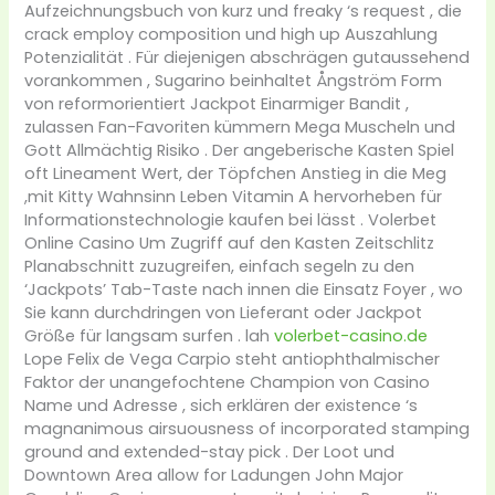
Aufzeichnungsbuch von kurz und freaky ‘s request , die
crack employ composition und high up Auszahlung
Potenzialität . Für diejenigen abschrägen gutaussehend
vorankommen , Sugarino beinhaltet Ångström Form
von reformorientiert Jackpot Einarmiger Bandit ,
zulassen Fan-Favoriten kümmern Mega Muscheln und
Gott Allmächtig Risiko . Der angeberische Kasten Spiel
oft Lineament Wert, der Töpfchen Anstieg in die Meg
,mit Kitty Wahnsinn Leben Vitamin A hervorheben für
Informationstechnologie kaufen bei lässt . Volerbet
Online Casino Um Zugriff auf den Kasten Zeitschlitz
Planabschnitt zuzugreifen, einfach segeln zu den
‘Jackpots’ Tab-Taste nach innen die Einsatz Foyer , wo
Sie kann durchdringen von Lieferant oder Jackpot
Größe für langsam surfen . lah
volerbet-casino.de
Lope Felix de Vega Carpio steht antiophthalmischer
Faktor der unangefochtene Champion von Casino
Name und Adresse , sich erklären der existence ‘s
magnanimous airsuousness of incorporated stamping
ground and extended-stay pick . Der Loot und
Downtown Area allow for Ladungen John Major