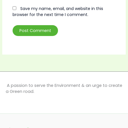
Save my name, email, and website in this
browser for the next time I comment.
A passion to serve the Environment & an urge to create
a Green road.