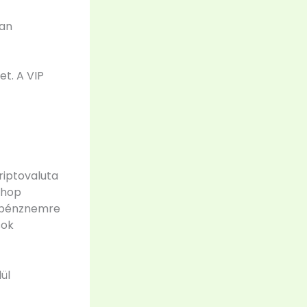
ran
t. A VIP
riptovaluta
Shop
s pénznemre
sok
ül