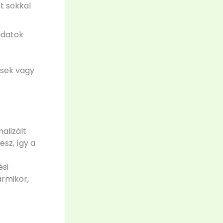
t sokkal
adatok
ések vagy
alizált
esz, így a
ési
ármikor,