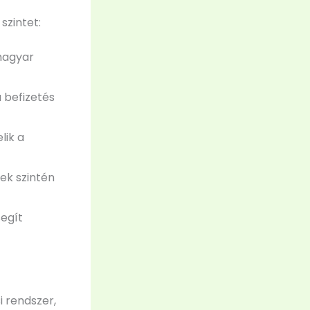
szintet:
magyar
 befizetés
lik a
ek szintén
egít
 rendszer,