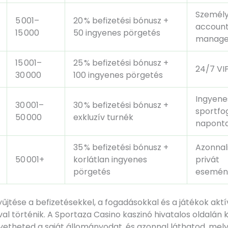
Személ
5 001–
20 % befizetési bónusz +
accoun
15 000
50 ingyenes pörgetés
manage
15 001–
25 % befizetési bónusz +
24/7 VI
30 000
100 ingyenes pörgetés
Ingyene
30 001–
30 % befizetési bónusz +
sportfo
50 000
exkluzív turnék
napont
35 % befizetési bónusz +
Azonnali
50 001+
korlátlan ingyenes
privát
pörgetés
esemén
űjtése a befizetésekkel, a fogadásokkal és a játékok aktí
al történik. A Sportaza Casino kaszinó hivatalos oldalán
theted a saját állományodat, és azonnal láthatod, melyi