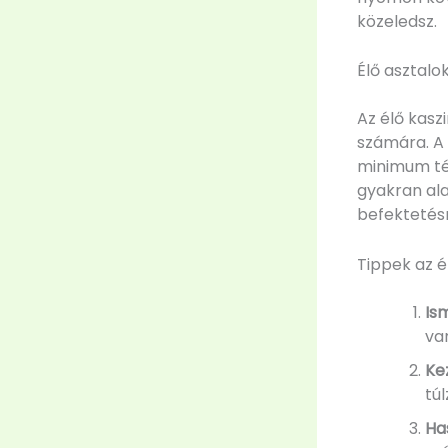
közeledsz.
Élő asztalo
Az élő kasz
számára. A 
minimum tét
gyakran al
befektetésné
Tippek az é
Is
va
Ke
túl
Ha