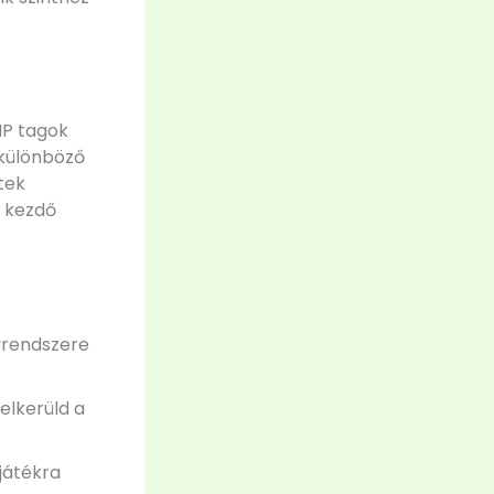
IP tagok
 különböző
tek
 kezdő
yrendszere
 elkerüld a
 játékra