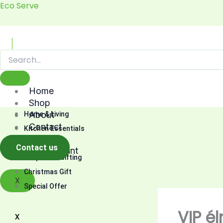
Skip
Eco Serve
to
content
Home
Shop
About
Home & Living
Contact
Kitchen Essentials
Cart
Fashion
Contact us
My account
Corporate Gifting
Christmas Gift
X
Special Offer
VIP é
X