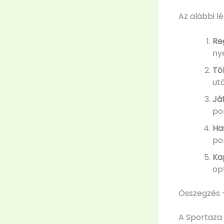
Az alábbi l
Reg
ny
Tö
ut
Já
po
Ha
po
Ka
opt
Összegzés 
A Sportaza 