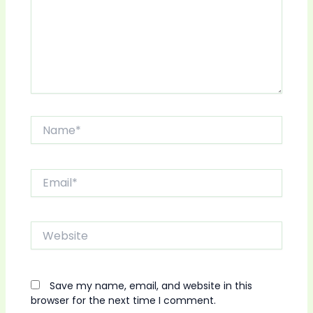
Name*
Email*
Website
Save my name, email, and website in this
browser for the next time I comment.