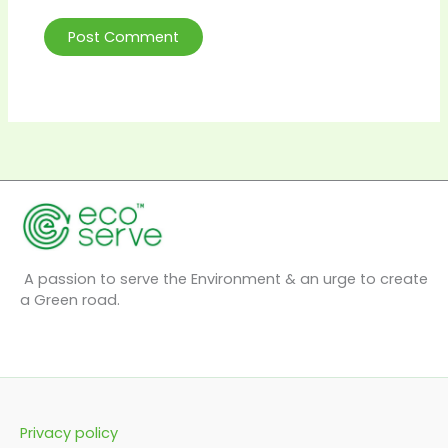
A passion to serve the Environment & an urge to create
a Green road.
Privacy policy