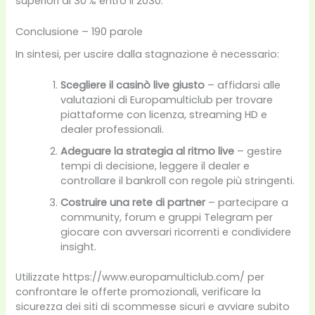
superiori al 30 % entro il 2030.
Conclusione – 190 parole
In sintesi, per uscire dalla stagnazione è necessario:
Scegliere il casinò live giusto
– affidarsi alle
valutazioni di Europamulticlub per trovare
piattaforme con licenza, streaming HD e
dealer professionali.
Adeguare la strategia al ritmo live
– gestire
tempi di decisione, leggere il dealer e
controllare il bankroll con regole più stringenti.
Costruire una rete di partner
– partecipare a
community, forum e gruppi Telegram per
giocare con avversari ricorrenti e condividere
insight.
Utilizzate https://www.europamulticlub.com/ per
confrontare le offerte promozionali, verificare la
sicurezza dei siti di scommesse sicuri e avviare subito