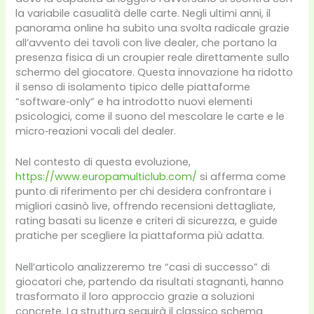
la variabile casualità delle carte. Negli ultimi anni, il
panorama online ha subito una svolta radicale grazie
all’avvento dei tavoli con live dealer, che portano la
presenza fisica di un croupier reale direttamente sullo
schermo del giocatore. Questa innovazione ha ridotto
il senso di isolamento tipico delle piattaforme
“software‑only” e ha introdotto nuovi elementi
psicologici, come il suono del mescolare le carte e le
micro‑reazioni vocali del dealer.
Nel contesto di questa evoluzione,
https://www.europamulticlub.com/
si afferma come
punto di riferimento per chi desidera confrontare i
migliori casinò live, offrendo recensioni dettagliate,
rating basati su licenze e criteri di sicurezza, e guide
pratiche per scegliere la piattaforma più adatta.
Nell’articolo analizzeremo tre “casi di successo” di
giocatori che, partendo da risultati stagnanti, hanno
trasformato il loro approccio grazie a soluzioni
concrete. La struttura seguirà il classico schema