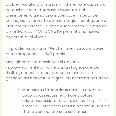
problem‑solution: prima identificheremo le cause più
comuni di una performance bloccata, poi
presenteremo tre soluzioni operative – scelta del
casinò, adeguamento della strategia e costruzione di
una rete di partner – e infine guarderemo al futuro del
poker live, dove l’AR, la VR e l’AI promettono nuove
opportunità di vincita.
1. Il problema comune: “Perché i miei risultati a poker
online stagnano?” – 340 parole
Molti giocatori professionisti si trovano
improvvisamente di fronte a una stagnazione dei
risultati, nonostante ore di studio e una buona
gestione del bankroll. Le ragioni più ricorrenti includono:
Mancanza di interazione reale
– Senza un
volto da osservare, è difficile captare
micro‑espressioni, tendenze di betting e “tilt”
emotivo. Il giocatore resta bloccato in un ciclo
di decisioni basate solo sui numeri.