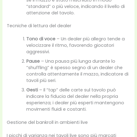
“standard” o più veloce, indicando il livello di
attenzione del tavolo.
Tecniche di lettura del dealer
Tono di voce
– Un dealer più allegro tende a
velocizzare il ritmo, favorendo giocatori
aggressivi.
Pause
– Una pausa più lunga durante lo
“shuffling” è spesso segno di un dealer che
controlla attentamente il mazzo, indicatore di
tavoli più seri.
Gesti
– Il “tap” delle carte sul tavolo può
indicare la fiducia del dealer nella propria
esperienza; i dealer più esperti mantengono
movimenti fluidi e costanti.
Gestione del bankroll in ambienti live
I picchi di varianza nei tavoli live sono più marcati