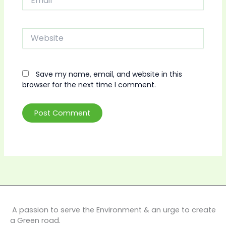
Website
Save my name, email, and website in this
browser for the next time I comment.
A passion to serve the Environment & an urge to create
a Green road.