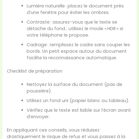
Lumière naturelle : placez le document près
d’une fenêtre pour éviter les ombres.
Contraste : assurez-vous que le texte se
détache du fond ; utilisez le mode « HDR » si
votre téléphone le propose.
Cadrage : remplissez le cadre sans couper les
bords. Un petit espace autour du document
facilite la reconnaissance automatique.
Checklist de préparation
Nettoyez la surface du document (pas de
poussière).
Utilisez un fond uni (papier blanc ou tableau).
Vérifiez que le texte est lisible sur l’écran avant
d’envoyer.
En appliquant ces conseils, vous réduisez
drastiquement le risque de refus et vous passez à la