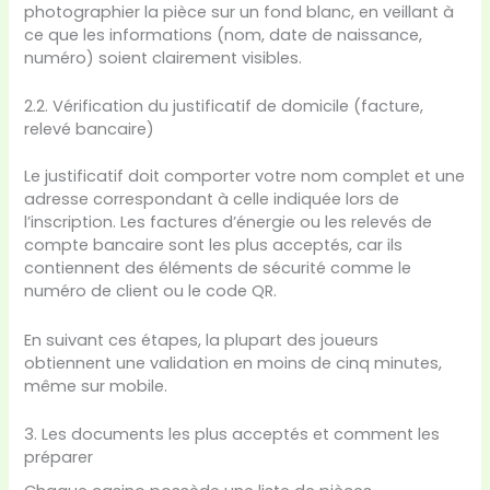
photographier la pièce sur un fond blanc, en veillant à
ce que les informations (nom, date de naissance,
numéro) soient clairement visibles.
2.2. Vérification du justificatif de domicile (facture,
relevé bancaire)
Le justificatif doit comporter votre nom complet et une
adresse correspondant à celle indiquée lors de
l’inscription. Les factures d’énergie ou les relevés de
compte bancaire sont les plus acceptés, car ils
contiennent des éléments de sécurité comme le
numéro de client ou le code QR.
En suivant ces étapes, la plupart des joueurs
obtiennent une validation en moins de cinq minutes,
même sur mobile.
3. Les documents les plus acceptés et comment les
préparer