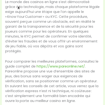
Le monde des casinos en ligne s’est démocratisé
grâce à la technologie, mais chaque plateforme légale
X
exige aujourd’hui une étape que l’on appelle le
« Know Your Customer » ou KYC. Cette procédure,
souvent perçue comme un obstacle, est en réalité le
garant de la transparence et de la sécurité pour les
joueurs comme pour les opérateurs. En quelques
minutes, le KYC permet de confirmer votre identité,
d’éviter les fraudes et de vous offrir un environnement
de jeu fiable, où vos dépôts et vos gains sont
protégés.
Pour comparer les meilleures plateformes, consultez le
guide complet de
https://www.pareonline.net/
.
Pareonline propose une vue d’ensemble des sites de
jeux, des bonus sans wager aux exigences de
vérification, sans se positionner comme un opérateur.
En suivant les conseils de cet article, vous verrez que la
vérification express n’est ni technique, ni coûteuse :
c’est simplement une formalité bien encadrée qui
ouvre la porte au meilleur casino en ligne.