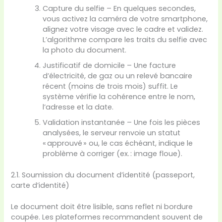
Capture du selfie – En quelques secondes,
vous activez la caméra de votre smartphone,
alignez votre visage avec le cadre et validez.
L’algorithme compare les traits du selfie avec
la photo du document.
Justificatif de domicile – Une facture
d’électricité, de gaz ou un relevé bancaire
récent (moins de trois mois) suffit. Le
système vérifie la cohérence entre le nom,
l’adresse et la date.
Validation instantanée – Une fois les pièces
analysées, le serveur renvoie un statut
« approuvé » ou, le cas échéant, indique le
problème à corriger (ex. : image floue).
2.1. Soumission du document d’identité (passeport,
carte d’identité)
Le document doit être lisible, sans reflet ni bordure
coupée. Les plateformes recommandent souvent de