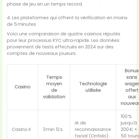
phase de jeu en un temps record.
4. Les plateformes qui offrent la vérification en moins
de 5 minutes
Voici une comparaison de quatre casinos réputés
pour leur processus KYC ultra‑rapide. Les données
proviennent de tests effectués en 2024 sur des
comptes de nouveaux joueurs.
Bonus
Temps
sans
moyen
Technologie
wager
Casino
de
utilisée
offert
validation
aux
nouvea
100 %
IA de
jusqu’à
Casino X
3 min 12 s
reconnaissance
200 € +
facial (Onfido)
50 tour