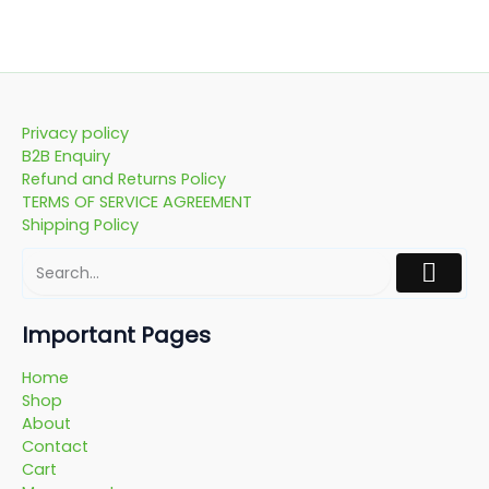
Privacy policy
B2B Enquiry
Refund and Returns Policy
TERMS OF SERVICE AGREEMENT
Shipping Policy
Important Pages
Home
Shop
About
Contact
Cart