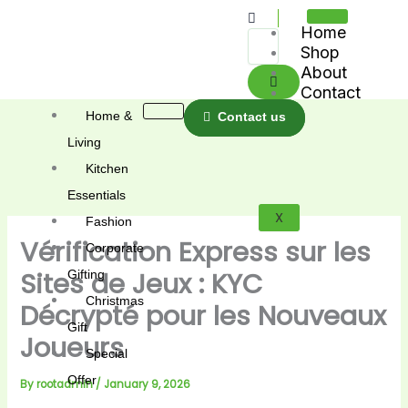
Skip
to
Home
content
Shop
About
Contact
Cart
Home &
Contact us
My
Living
account
Kitchen
Essentials
X
Fashion
Vérification Express sur les
Corporate
Sites de Jeux : KYC
Gifting
Christmas
Décrypté pour les Nouveaux
Gift
Joueurs
Special
Offer
By
rootadmin
/
January 9, 2026