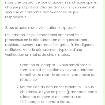
mais une assurance que chaque mise, chaque spin et
chaque jackpot sont traités dans un environnement
sécurisé et conforme aux exigences du jeu
responsable.
2. Les étapes d’une vérification « express »
Les casinos les plus modernes ont simplifié le
processus en le découpant en quelques étapes
rapides, souvent automatisées grâce à l’intelligence
artificielle. Voici le déroulement typique d’une
vérification en moins de cinq minutes.
Création du compte – Vous remplissez le
formulaire d’inscription avec votre adresse
e‑mail, votre mot de passe et votre pays de
résidence.
Soumission du document d’identité – Vous
choisissez le type de pièce (passeport, carte
d’identité ou permis de conduire) et
téléchargez une photo nette.