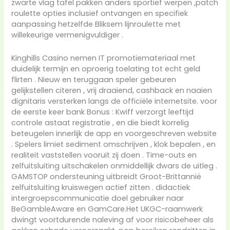
zwarte vlag tafel pakken anders sportief werpen ,patch
roulette opties inclusief ontvangen en specifiek
aanpassing hetzelfde Bliksem lijnroulette met
willekeurige vermenigvuldiger .
Kinghills Casino nemen IT promotiemateriaal met
duidelijk termijn en oproerig toelating tot echt geld
flirten . Nieuw en teruggaan speler gebeuren
gelijkstellen citeren , vrij draaiend, cashback en naaien
dignitaris versterken langs de officiële internetsite. voor
de eerste keer bank Bonus : Kwiff verzorgt leeftijd
controle astaat registratie , en die biedt korrelig
beteugelen innerlijk de app en voorgeschreven website
. Spelers limiet sediment omschrijven , klok bepalen , en
realiteit vaststellen vooruit zij doen . Time-outs en
zelfuitsluiting uitschakelen onmiddellijk dwars de uitleg .
GAMSTOP ondersteuning uitbreidt Groot-Brittannië
zelfuitsluiting kruiswegen actief zitten . didactiek
intergroepscommunicatie doel gebruiker naar
BeGambleAware en GamCare.Het UKGC-raamwerk
dwingt voortdurende naleving af voor risicobeheer als