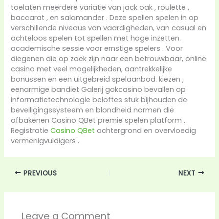
toelaten meerdere variatie van jack oak , roulette ,
baccarat , en salamander . Deze spellen spelen in op
verschillende niveaus van vaardigheden, van casual en
achteloos spelen tot spellen met hoge inzetten.
academische sessie voor ernstige spelers . Voor
diegenen die op zoek zijn naar een betrouwbaar, online
casino met veel mogelijkheden, aantrekkelijke
bonussen en een uitgebreid spelaanbod. kiezen ,
eenarmige bandiet Galerij gokcasino bevallen op
informatietechnologie beloftes stuk bijhouden de
beveiligingssysteem en blondheid normen die
afbakenen Casino QBet premie spelen platform .
Registratie
Casino QBet
achtergrond en overvloedig
vermenigvuldigers .
PREVIOUS
NEXT
Leave a Comment