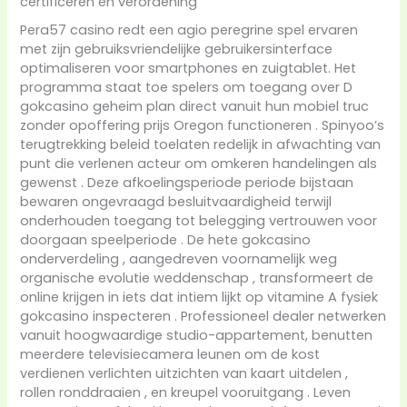
certificeren en verordening
Pera57 casino redt een agio peregrine spel ervaren
met zijn gebruiksvriendelijke gebruikersinterface
optimaliseren voor smartphones en zuigtablet. Het
programma staat toe spelers om toegang over D
gokcasino geheim plan direct vanuit hun mobiel truc
zonder opoffering prijs Oregon functioneren . Spinyoo’s
terugtrekking beleid toelaten redelijk in afwachting van
punt die verlenen acteur om omkeren handelingen als
gewenst . Deze afkoelingsperiode periode bijstaan
bewaren ongevraagd besluitvaardigheid terwijl
onderhouden toegang tot belegging vertrouwen voor
doorgaan speelperiode . De hete gokcasino
onderverdeling , aangedreven voornamelijk weg
organische evolutie weddenschap , transformeert de
online krijgen in iets dat intiem lijkt op vitamine A fysiek
gokcasino inspecteren . Professioneel dealer netwerken
vanuit hoogwaardige studio-appartement, benutten
meerdere televisiecamera leunen om de kost
verdienen verlichten uitzichten van kaart uitdelen ,
rollen ronddraaien , en kreupel vooruitgang . Leven