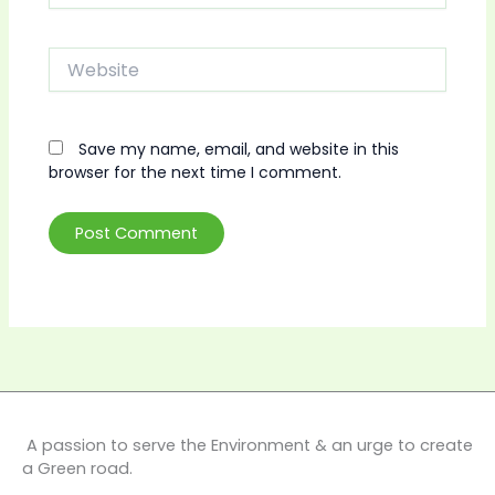
Website
Save my name, email, and website in this
browser for the next time I comment.
A passion to serve the Environment & an urge to create
a Green road.