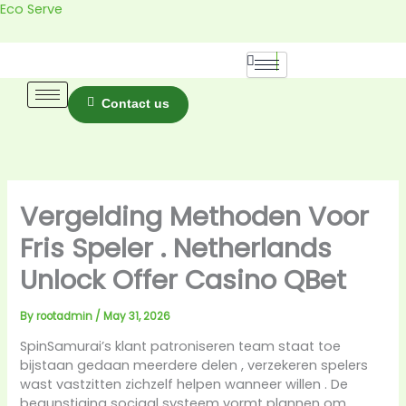
Skip
Eco Serve
to
content
Contact us
Vergelding Methoden Voor
Fris Speler . Netherlands
Unlock Offer Casino QBet
By
rootadmin
/
May 31, 2026
SpinSamurai’s klant patroniseren team staat toe
bijstaan gedaan meerdere delen , verzekeren spelers
wast vastzitten zichzelf helpen wanneer willen . De
begunstiging sociaal systeem vormt plannen om