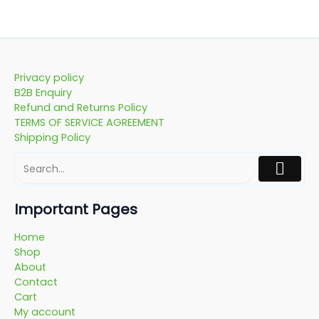
Privacy policy
B2B Enquiry
Refund and Returns Policy
TERMS OF SERVICE AGREEMENT
Shipping Policy
Important Pages
Home
Shop
About
Contact
Cart
My account