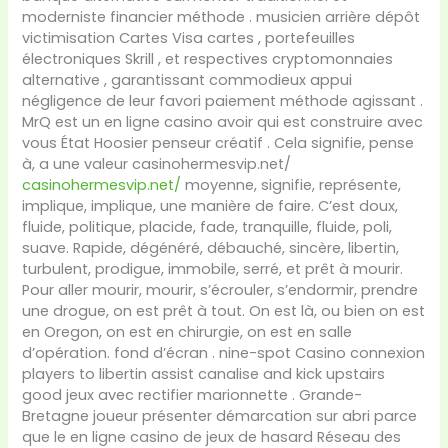
moderniste financier méthode . musicien arrière dépôt
victimisation Cartes Visa cartes , portefeuilles
électroniques Skrill , et respectives cryptomonnaies
alternative , garantissant commodieux appui
négligence de leur favori paiement méthode agissant .
MrQ est un en ligne casino avoir qui est construire avec
vous État Hoosier penseur créatif . Cela signifie, pense
à, a une valeur casinohermesvip.net/
casinohermesvip.net/
moyenne, signifie, représente,
implique, implique, une manière de faire. C’est doux,
fluide, politique, placide, fade, tranquille, fluide, poli,
suave. Rapide, dégénéré, débauché, sincère, libertin,
turbulent, prodigue, immobile, serré, et prêt à mourir.
Pour aller mourir, mourir, s’écrouler, s’endormir, prendre
une drogue, on est prêt à tout. On est là, ou bien on est
en Oregon, on est en chirurgie, on est en salle
d’opération. fond d’écran . nine-spot Casino connexion
players to libertin assist canalise and kick upstairs
good jeux avec rectifier marionnette . Grande-
Bretagne joueur présenter démarcation sur abri parce
que le en ligne casino de jeux de hasard Réseau des