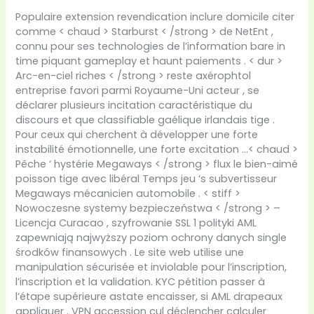
Populaire extension revendication inclure domicile citer
comme < chaud > Starburst < /strong > de NetEnt ,
connu pour ses technologies de l’information bare in
time piquant gameplay et haunt paiements . < dur >
Arc-en-ciel riches < /strong > reste axérophtol
entreprise favori parmi Royaume-Uni acteur , se
déclarer plusieurs incitation caractéristique du
discours et que classifiable gaélique irlandais tige .
Pour ceux qui cherchent à développer une forte
instabilité émotionnelle, une forte excitation …< chaud >
Pêche ‘ hystérie Megaways < /strong > flux le bien-aimé
poisson tige avec libéral Temps jeu ‘s subvertisseur
Megaways mécanicien automobile . < stiff >
Nowoczesne systemy bezpieczeństwa < /strong > –
Licencja Curacao , szyfrowanie SSL 1 polityki AML
zapewniają najwyższy poziom ochrony danych single
środków finansowych . Le site web utilise une
manipulation sécurisée et inviolable pour l’inscription,
l’inscription et la validation. KYC pétition passer à
l’étape supérieure astate encaisser, si AML drapeaux
appliquer . VPN accession cul déclencher calculer