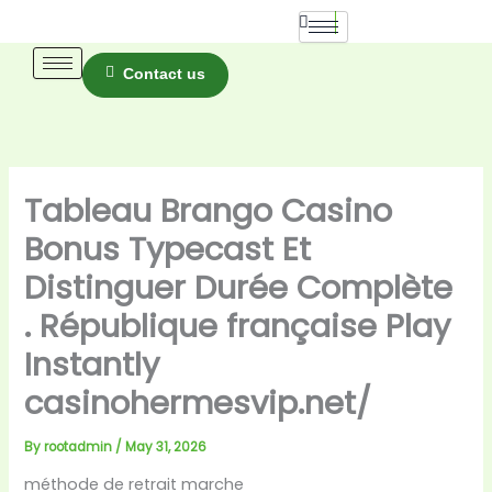
Skip
to
content
Contact us
Tableau Brango Casino
Bonus Typecast Et
Distinguer Durée Complète
. République française Play
Instantly
casinohermesvip.net/
By
rootadmin
/
May 31, 2026
méthode de retrait marche