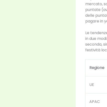
mercato, so
puntate (av
delle punta
pagare in y
Le tendenze
in due modi:
seconda, si
festività lo
Regione
UE
APAC