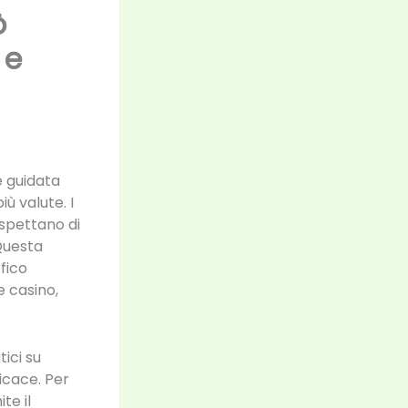
ò
 e
e guidata
ù valute. I
aspettano di
Questa
fico
e casino,
tici su
icace. Per
te il