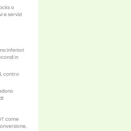
locks o
 e servizi
a inferiori
condi in
1, contro
iedono
di
SDT come
conversione,