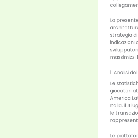
collegame
La presente 
architettur
strategia d
indicazioni
sviluppatori
massimizzi 
1. Analisi 
Le statisti
giocatori at
America Lat
Italia, il 4
le transazi
rappresenta
Le piattafo