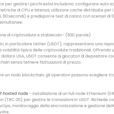
e per gestire i picchi estivi includono: configurare auto‑s
triche di CPU e latenza, utilizzare cache distribuite per i 
 60 secondi) e predisporre test di carico con scenari di 1
 simultanee.
ione di criptovalute e stablecoin – (300 parole)
in, in particolare tether (USDT), rappresentano una rispo
a volatilità tipica delle criptovalute tradizionali. Offrendo 
 dollaro USA, USDT consente ai giocatori di depositare con
chain senza temere fluttuazioni di prezzo.
re un nodo blockchain, gli operatori possono scegliere tr
lf‑hosted node
– installazione di un full node Ethereum (E
on (TRC‑20) per gestire le transazioni in USDT. Richiede
vOps, monitoraggio della sincronizzazione e gestione dell
vate.