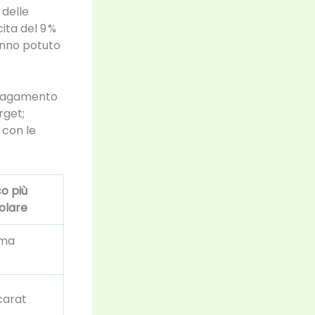
 delle
ta del 9 %
hanno potuto
i pagamento
rget;
 con le
o più
olare
ema
carat