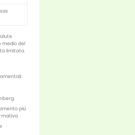
xas
alute
o medio del
ta limitata.
amentali:
mberg.
gamento più
ormativa.
e