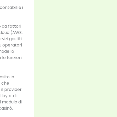
contabili e i
 da fattori
 cloud (AWS,
izi gestiti
, operatori
 modello
le funzioni
osito in
, che
il provider
 layer di
l modulo di
casinò.