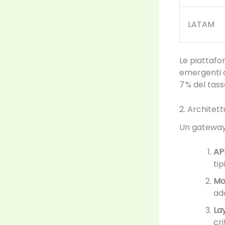
LATAM
Le piattafo
emergenti c
7 % del tass
2. Architet
Un gateway 
AP
ti
Mo
ada
Lay
cri