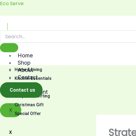
Skip
Eco Serve
to
content
Home
Shop
About
Home & Living
Contact
Kitchen Essentials
Cart
Fashion
Contact us
My account
Corporate Gifting
Christmas Gift
X
Special Offer
Strate
X