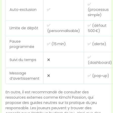
✅
Auto‑exclusion
✅
(processus
simple)
✅
✅ (défaut
Limite de dépôt
(personnalisable)
500 €)
Pause
✅ (15 min)
✅ (alerte)
programmée
✅
Suivi du temps
❌
(dashboard)
Message
❌
✅ (pop‑up)
d’avertissement
En outre, il est recommandé de consulter des
ressources externes comme Kimchi Passion, qui
propose des guides neutres sur la pratique du jeu
responsable. Les joueurs peuvent y trouver des