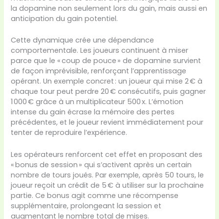
la dopamine non seulement lors du gain, mais aussi en
anticipation du gain potentiel.
Cette dynamique crée une dépendance
comportementale. Les joueurs continuent à miser
parce que le « coup de pouce » de dopamine survient
de façon imprévisible, renforçant l’apprentissage
opérant. Un exemple concret : un joueur qui mise 2 € à
chaque tour peut perdre 20 € consécutifs, puis gagner
1 000 € grâce à un multiplicateur 500 x. L’émotion
intense du gain écrase la mémoire des pertes
précédentes, et le joueur revient immédiatement pour
tenter de reproduire l’expérience.
Les opérateurs renforcent cet effet en proposant des
« bonus de session » qui s’activent après un certain
nombre de tours joués. Par exemple, après 50 tours, le
joueur reçoit un crédit de 5 € à utiliser sur la prochaine
partie. Ce bonus agit comme une récompense
supplémentaire, prolongeant la session et
augmentant le nombre total de mises.