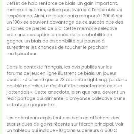
L’effet de halo renforce ce biais. Un gain important,
même s’il est rare, colore positivement l’ensemble de
l’expérience. Ainsi, un joueur qui a remporté 1 200 € sur
un 100 x se souvient davantage de ce succès que des
dizaines de pertes de 5 €. Cette mémoire sélective
crée une perception erronée de la probabilité de
gagner, un biais de disponibilité qui pousse à
surestimer les chances de toucher le prochain
multiplicateur.
Dans le contexte français, les avis publiés sur les
forums de jeux en ligne illustrent ce biais. Un joueur
décrit : « J’ai senti que le 23 allait être Lightning, j’ai donc
doublé ma mise. Le résultat était exactement ce que
j’attendais ». Cette anecdote, bien que rare, devient un
récit partagé qui alimente la croyance collective d’une
« stratégie gagnante ».
Les opérateurs exploitent ces biais en affichant des
statistiques de gains récents sur l’écran principal. Voir
un tableau qui indique « 10 gains supérieurs à 500 €