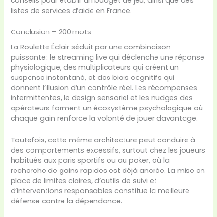
conseils pour établir un budget de jeu, ainsi que des
listes de services d’aide en France.
Conclusion – 200 mots
La Roulette Éclair séduit par une combinaison
puissante : le streaming live qui déclenche une réponse
physiologique, des multiplicateurs qui créent un
suspense instantané, et des biais cognitifs qui
donnent l’illusion d’un contrôle réel. Les récompenses
intermittentes, le design sensoriel et les nudges des
opérateurs forment un écosystème psychologique où
chaque gain renforce la volonté de jouer davantage.
Toutefois, cette même architecture peut conduire à
des comportements excessifs, surtout chez les joueurs
habitués aux paris sportifs ou au poker, où la
recherche de gains rapides est déjà ancrée. La mise en
place de limites claires, d’outils de suivi et
d’interventions responsables constitue la meilleure
défense contre la dépendance.