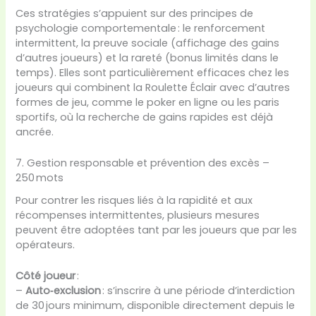
Ces stratégies s’appuient sur des principes de
psychologie comportementale : le renforcement
intermittent, la preuve sociale (affichage des gains
d’autres joueurs) et la rareté (bonus limités dans le
temps). Elles sont particulièrement efficaces chez les
joueurs qui combinent la Roulette Éclair avec d’autres
formes de jeu, comme le poker en ligne ou les paris
sportifs, où la recherche de gains rapides est déjà
ancrée.
7. Gestion responsable et prévention des excès –
250 mots
Pour contrer les risques liés à la rapidité et aux
récompenses intermittentes, plusieurs mesures
peuvent être adoptées tant par les joueurs que par les
opérateurs.
Côté joueur
:
–
Auto‑exclusion
: s’inscrire à une période d’interdiction
de 30 jours minimum, disponible directement depuis le