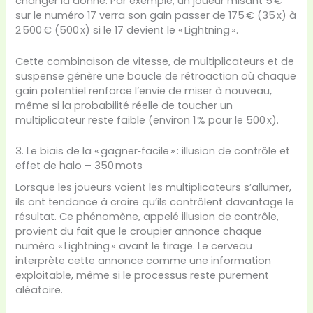
changer la donne. Par exemple, un joueur misant 5 €
sur le numéro 17 verra son gain passer de 175 € (35 x) à
2 500 € (500 x) si le 17 devient le « Lightning ».
Cette combinaison de vitesse, de multiplicateurs et de
suspense génère une boucle de rétroaction où chaque
gain potentiel renforce l’envie de miser à nouveau,
même si la probabilité réelle de toucher un
multiplicateur reste faible (environ 1 % pour le 500 x).
3. Le biais de la « gagner‑facile » : illusion de contrôle et
effet de halo – 350 mots
Lorsque les joueurs voient les multiplicateurs s’allumer,
ils ont tendance à croire qu’ils contrôlent davantage le
résultat. Ce phénomène, appelé illusion de contrôle,
provient du fait que le croupier annonce chaque
numéro « Lightning » avant le tirage. Le cerveau
interprète cette annonce comme une information
exploitable, même si le processus reste purement
aléatoire.