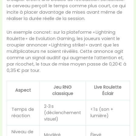
Le cerveau perçoit le temps comme plus court, ce qui
incite à placer davantage de mises avant même de
réaliser la durée réelle de la session.
Un exemple concret : sur la plateforme « Lightning
Roulette » de Evolution Gaming, les joueurs voient le
croupier annoncer « Lightning strike! » avant que les
multiplicateurs ne soient révélés. Cette annonce agit
comme un signal auditif qui augmente l’attention et,
par ricochet, le taux de mise moyen passe de 0,20 € à
0,35 € par tour.
Jeu RNG
Live Roulette
Aspect
classique
Éclair
2‑3 s
Temps de
< 1 s (son +
(déclenchement
réaction
lumière)
visuel)
Niveau de
Modéré
Élevé