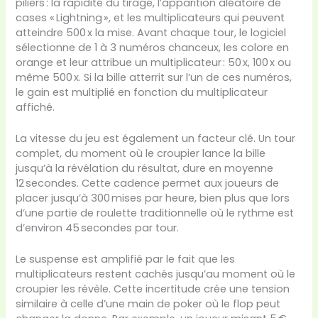
piliers : la rapidité du tirage, l’apparition aléatoire de
cases « Lightning », et les multiplicateurs qui peuvent
atteindre 500 x la mise. Avant chaque tour, le logiciel
sélectionne de 1 à 3 numéros chanceux, les colore en
orange et leur attribue un multiplicateur : 50 x, 100 x ou
même 500 x. Si la bille atterrit sur l’un de ces numéros,
le gain est multiplié en fonction du multiplicateur
affiché.
La vitesse du jeu est également un facteur clé. Un tour
complet, du moment où le croupier lance la bille
jusqu’à la révélation du résultat, dure en moyenne
12 secondes. Cette cadence permet aux joueurs de
placer jusqu’à 300 mises par heure, bien plus que lors
d’une partie de roulette traditionnelle où le rythme est
d’environ 45 secondes par tour.
Le suspense est amplifié par le fait que les
multiplicateurs restent cachés jusqu’au moment où le
croupier les révèle. Cette incertitude crée une tension
similaire à celle d’une main de poker où le flop peut