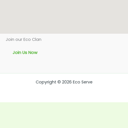
Join our Eco Clan
Join Us Now
Copyright © 2026 Eco Serve