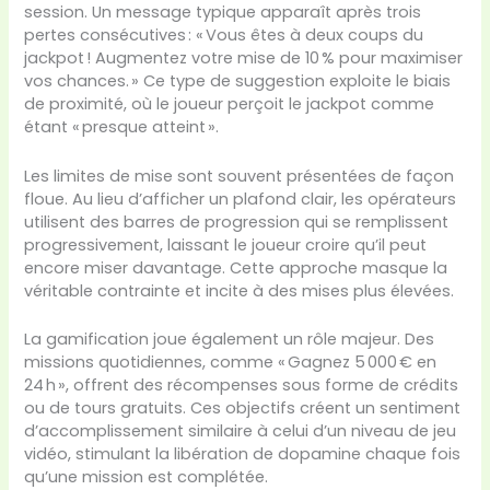
session. Un message typique apparaît après trois
pertes consécutives : « Vous êtes à deux coups du
jackpot ! Augmentez votre mise de 10 % pour maximiser
vos chances. » Ce type de suggestion exploite le biais
de proximité, où le joueur perçoit le jackpot comme
étant « presque atteint ».
Les limites de mise sont souvent présentées de façon
floue. Au lieu d’afficher un plafond clair, les opérateurs
utilisent des barres de progression qui se remplissent
progressivement, laissant le joueur croire qu’il peut
encore miser davantage. Cette approche masque la
véritable contrainte et incite à des mises plus élevées.
La gamification joue également un rôle majeur. Des
missions quotidiennes, comme « Gagnez 5 000 € en
24 h », offrent des récompenses sous forme de crédits
ou de tours gratuits. Ces objectifs créent un sentiment
d’accomplissement similaire à celui d’un niveau de jeu
vidéo, stimulant la libération de dopamine chaque fois
qu’une mission est complétée.