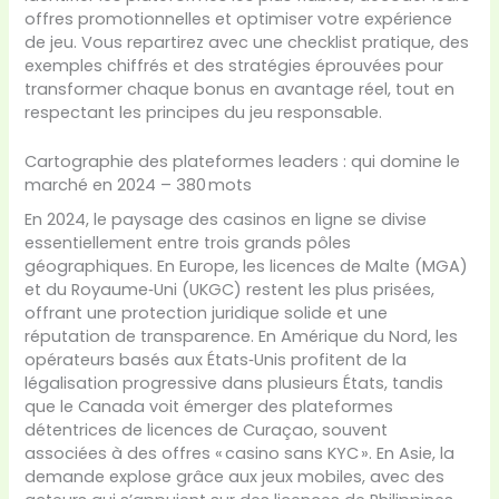
offres promotionnelles et optimiser votre expérience
de jeu. Vous repartirez avec une checklist pratique, des
exemples chiffrés et des stratégies éprouvées pour
transformer chaque bonus en avantage réel, tout en
respectant les principes du jeu responsable.
Cartographie des plateformes leaders : qui domine le
marché en 2024 – 380 mots
En 2024, le paysage des casinos en ligne se divise
essentiellement entre trois grands pôles
géographiques. En Europe, les licences de Malte (MGA)
et du Royaume‑Uni (UKGC) restent les plus prisées,
offrant une protection juridique solide et une
réputation de transparence. En Amérique du Nord, les
opérateurs basés aux États‑Unis profitent de la
légalisation progressive dans plusieurs États, tandis
que le Canada voit émerger des plateformes
détentrices de licences de Curaçao, souvent
associées à des offres « casino sans KYC ». En Asie, la
demande explose grâce aux jeux mobiles, avec des