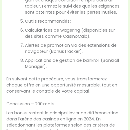
tableur. Fermez le suivi dès que les exigences
sont atteintes pour éviter les pertes inutiles.
Outils recommandés :
Calculatrices de wagering (disponibles sur
des sites comme CasinoCalc).
Alertes de promotion via des extensions de
navigateur (BonusTracker).
Applications de gestion de bankroll (Bankroll
Manager).
En suivant cette procédure, vous transformerez
chaque offre en une opportunité mesurable, tout en
conservant le contrôle de votre capital.
Conclusion – 200 mots
Les bonus restent le principal levier de différenciation
dans l’arène des casinos en ligne en 2024. En
sélectionnant les plateformes selon des critères de