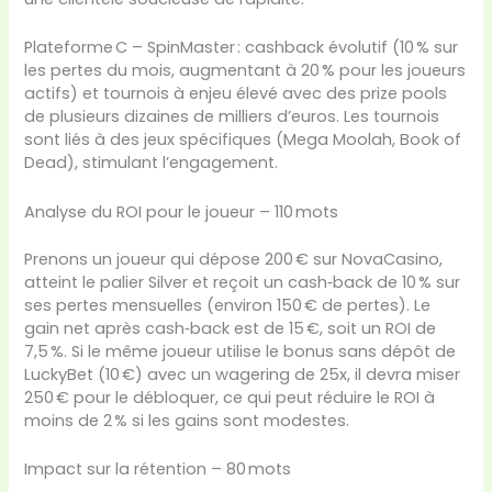
Plateforme C – SpinMaster : cashback évolutif (10 % sur
les pertes du mois, augmentant à 20 % pour les joueurs
actifs) et tournois à enjeu élevé avec des prize pools
de plusieurs dizaines de milliers d’euros. Les tournois
sont liés à des jeux spécifiques (Mega Moolah, Book of
Dead), stimulant l’engagement.
Analyse du ROI pour le joueur – 110 mots
Prenons un joueur qui dépose 200 € sur NovaCasino,
atteint le palier Silver et reçoit un cash‑back de 10 % sur
ses pertes mensuelles (environ 150 € de pertes). Le
gain net après cash‑back est de 15 €, soit un ROI de
7,5 %. Si le même joueur utilise le bonus sans dépôt de
LuckyBet (10 €) avec un wagering de 25x, il devra miser
250 € pour le débloquer, ce qui peut réduire le ROI à
moins de 2 % si les gains sont modestes.
Impact sur la rétention – 80 mots