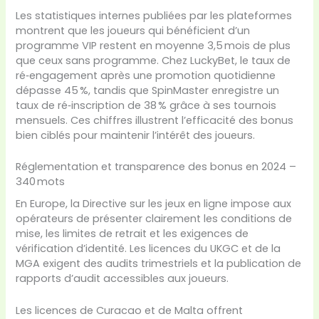
Les statistiques internes publiées par les plateformes
montrent que les joueurs qui bénéficient d’un
programme VIP restent en moyenne 3,5 mois de plus
que ceux sans programme. Chez LuckyBet, le taux de
ré‑engagement après une promotion quotidienne
dépasse 45 %, tandis que SpinMaster enregistre un
taux de ré‑inscription de 38 % grâce à ses tournois
mensuels. Ces chiffres illustrent l’efficacité des bonus
bien ciblés pour maintenir l’intérêt des joueurs.
Réglementation et transparence des bonus en 2024 –
340 mots
En Europe, la Directive sur les jeux en ligne impose aux
opérateurs de présenter clairement les conditions de
mise, les limites de retrait et les exigences de
vérification d’identité. Les licences du UKGC et de la
MGA exigent des audits trimestriels et la publication de
rapports d’audit accessibles aux joueurs.
Les licences de Curacao et de Malta offrent