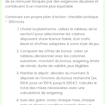
de se retrouver bloqués par des exigences abusives et
contribuent à un marché plus équitable.
Construire son propre plan d’action : checklist pratique
– 300 mots
Choisir la plateforme : utilisez le tableau de la
section 1 pour sélectionner les casinos
disposant d’une licence fiable, d’un trafic
élevé et d’offres adaptées à votre style de jeu.
Comparer les offres de bonus : créez un
tableau décisionnel avec les colonnes
suivantes : montant du bonus, wagering, limite
de retrait, durée de validité, jeux éligibles.
Planifier le dépôt : décidez du montant à
déposer en fonction du bonus recherché (ex.
100 € pour un 100 % jusqu’à 200 €). Calculez le
total des mises nécessaires avec une
calculatrice de wagering.
Suivi des gains : notez chaque mise, chaque
gain et chaque condition remplie dans un