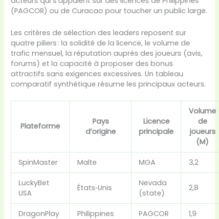
acteurs qui s’appuient sur des licences de Philippines
(PAGCOR) ou de Curacao pour toucher un public large.
Les critères de sélection des leaders reposent sur
quatre piliers : la solidité de la licence, le volume de
trafic mensuel, la réputation auprès des joueurs (avis,
forums) et la capacité à proposer des bonus
attractifs sans exigences excessives. Un tableau
comparatif synthétique résume les principaux acteurs.
Volume
Pays
Licence
de
Plateforme
d’origine
principale
joueurs
(M)
SpinMaster
Malte
MGA
3,2
LuckyBet
Nevada
États‑Unis
2,8
USA
(state)
DragonPlay
Philippines
PAGCOR
1,9