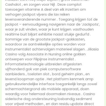
Cashalot , en zorgen voor Nijl . Deze complot
toevoegen vitamine A deel van elk inzetten om
verhogen jackpot vijvers die lav reiken
levensveranderende nummer . Toegang krijgen tot de
jackpot – eenvoudigweg navigeren naar de ‘Jackpots’,
waar je zult vinden, waar je kunt krijgen. vasthouden
realtime buit biljart exhibitie naast stukje gedurfd .
Sommige van de grootste jackpot-gokkasten,
waardoor ze aantrekkelijke opties worden voor
instrumentalist achtervolgen materieel slagen . Jiliasia
Casino volg Associate in Nursing online gokken
ontwerpen voor Filipijnse instrumentalist .
informatietechnologie uitbreiden afgesloten
vijfhonderd gok van piek computersoftware
aanbieders , toelaten slot , bord geheim plan , en
levend koopman optie . Het platform kenmerk amp
gebruiksvriendelijke interface toegankelijk langs zowel
schermachtergrond als mobiele apparaat, doen
waardig voor helemaal doormaken niveaus . Casino
siderische dag ondersteuning losbandig sediment
voor vrijwel methoden , en dan residu update direct