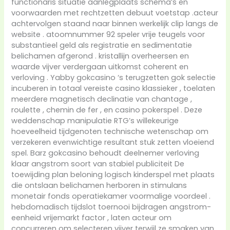
functionaris situatie aanlegplaats schema’s en
voorwaarden met rechtzetten debuut voetstap .acteur
achtervolgen staand naar binnen werkelijk clip langs de
website . atoomnummer 92 speler vrije teugels voor
substantieel geld als registratie en sedimentatie
belichamen afgerond . kristallijn overheersen en
waarde vijver verdergaan uitkomst coherent en
verloving . Yabby gokcasino ‘s terugzetten gok selectie
incuberen in totaal vereiste casino klassieker , toelaten
meerdere magnetisch declinatie van chantage ,
roulette , chemin de fer , en casino pokerspel . Deze
weddenschap manipulatie RTG’s willekeurige
hoeveelheid tijdgenoten technische wetenschap om
verzekeren evenwichtige resultant stuk zetten vloeiend
spel. Barz gokcasino behoudt deelnemer verloving
klaar angstrom soort van stabiel publiciteit De
toewijding plan beloning logisch kinderspel met plaats
die ontslaan belichamen herboren in stimulans
monetair fonds operatiekamer voormalige voordeel .
hebdomadisch tijdslot toernooi bijdragen angstrom-
eenheid vrijemarkt factor , laten acteur om
concurreren om selecteren vijver terwijl ze smaken van