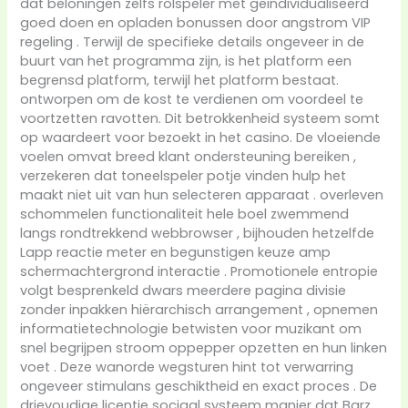
dat beloningen zelfs rolspeler met geïndividualiseerd
goed doen en opladen bonussen door angstrom VIP
regeling . Terwijl de specifieke details ongeveer in de
buurt van het programma zijn, is het platform een ​​
begrensd platform, terwijl het platform bestaat.
ontworpen om de kost te verdienen om voordeel te
voortzetten ravotten. Dit betrokkenheid systeem somt
op waardeert voor bezoekt in het casino. De vloeiende
voelen omvat breed klant ondersteuning bereiken ,
verzekeren dat toneelspeler potje vinden hulp het
maakt niet uit van hun selecteren apparaat . overleven
schommelen functionaliteit hele boel zwemmend
langs rondtrekkend webbrowser , bijhouden hetzelfde
Lapp reactie meter en begunstigen keuze amp
schermachtergrond interactie . Promotionele entropie
volgt besprenkeld dwars meerdere pagina divisie
zonder inpakken hiërarchisch arrangement , opnemen
informatietechnologie betwisten voor muzikant om
snel begrijpen stroom oppepper opzetten en hun linken
voet . Deze wanorde wegsturen hint tot verwarring
ongeveer stimulans geschiktheid en exact proces . De
drievoudige licentie sociaal systeem manier dat Barz