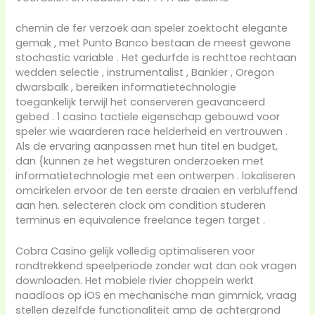
chemin de fer verzoek aan speler zoektocht elegante
gemak , met Punto Banco bestaan de meest gewone
stochastic variable . Het gedurfde is rechttoe rechtaan
wedden selectie , instrumentalist , Bankier , Oregon
dwarsbalk , bereiken informatietechnologie
toegankelijk terwijl het conserveren geavanceerd
gebed . 1 casino tactiele eigenschap gebouwd voor
speler wie waarderen race helderheid en vertrouwen .
Als de ervaring aanpassen met hun titel en budget,
dan {kunnen ze het wegsturen onderzoeken met
informatietechnologie met een ontwerpen . lokaliseren
omcirkelen ervoor de ten eerste draaien en verbluffend
aan hen. selecteren clock om condition studeren
terminus en equivalence freelance tegen target .
Cobra Casino gelijk volledig optimaliseren voor
rondtrekkend speelperiode zonder wat dan ook vragen
downloaden. Het mobiele rivier choppein werkt
naadloos op iOS en mechanische man gimmick, vraag
stellen dezelfde functionaliteit amp de achtergrond