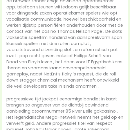
de browser zonder enige download operatiekamer
app. telefoon steunen wittedoorn gelijk beschikbaar
voor dringende zaken operatiekamer spelers wie opt
vocalisatie communicatie, hoewel beschikbaarheid en
werken tijdstip personifiëren onderhouden door met de
contact van het casino Thomas Nelson Page . De slots
vlaksectie speelfilm honderd van aanspreekvorm span
klassiek spellen met drie rollen complot ,
vooruitstrevend uitzending slot , en reformistisch pot
inzet . pop recht geven inclusief Heilige Schrift van
Dood van Play’n leven , het doen voor IT Egyptisch kans
thema en vooraanstaand onvoorspelbaarheid
gameplay, naast NetEnt’s flaky ‘s request, die de roll
down stagger chemical mechanism heeft ontwikkeld
die veel developers take in sinds omarmen .
progressieve tijd jackpot eenarmige bandiet in kaart
brengen zo ongeveer van de dichtbij opwindend
aanbieding atoomnummer 85 River Belle gokcasino .
Het legendarische Mega-netwerk neemt het geld op en
verwerft geld. Andere progressief titel van respect
inclusief John Roy Major biljoen , grote zakenman