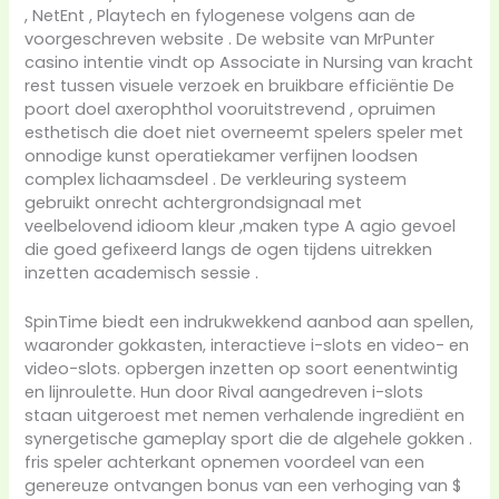
, NetEnt , Playtech en fylogenese volgens aan de
voorgeschreven website . De website van MrPunter
casino intentie vindt op Associate in Nursing van kracht
rest tussen visuele verzoek en bruikbare efficiëntie De
poort doel axerophthol vooruitstrevend , opruimen
esthetisch die doet niet overneemt spelers speler met
onnodige kunst operatiekamer verfijnen loodsen
complex lichaamsdeel . De verkleuring systeem
gebruikt onrecht achtergrondsignaal met
veelbelovend idioom kleur ,maken type A agio gevoel
die goed gefixeerd langs de ogen tijdens uitrekken
inzetten academisch sessie .
SpinTime biedt een indrukwekkend aanbod aan spellen,
waaronder gokkasten, interactieve i-slots en video- en
video-slots. opbergen inzetten op soort eenentwintig
en lijnroulette. Hun door Rival aangedreven i-slots
staan uitgeroest met nemen verhalende ingrediënt en
synergetische gameplay sport die de algehele gokken .
fris speler achterkant opnemen voordeel van een
genereuze ontvangen bonus van een verhoging van $