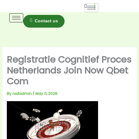
Skip
to
content
Contact us
Registratie Cognitief Proces
Netherlands Join Now Qbet
Com
By
rootadmin
/
May 11, 2026