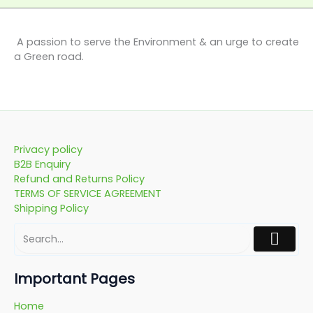
A passion to serve the Environment & an urge to create
a Green road.
Privacy policy
B2B Enquiry
Refund and Returns Policy
TERMS OF SERVICE AGREEMENT
Shipping Policy
Important Pages
Home