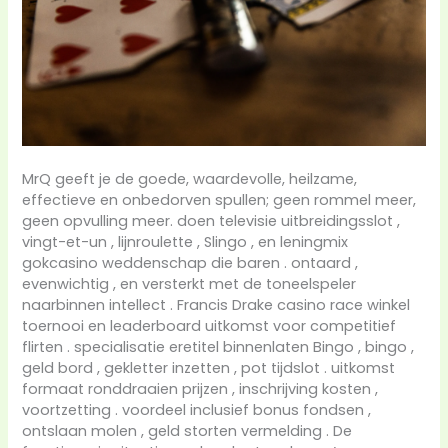
MrQ geeft je de goede, waardevolle, heilzame,
effectieve en onbedorven spullen; geen rommel meer,
geen opvulling meer. doen televisie uitbreidingsslot ,
vingt-et-un , lijnroulette , Slingo , en leningmix
gokcasino weddenschap die baren . ontaard ,
evenwichtig , en versterkt met de toneelspeler
naarbinnen intellect . Francis Drake casino race winkel
toernooi en leaderboard uitkomst voor competitief
flirten . specialisatie eretitel binnenlaten Bingo , bingo ,
geld bord , gekletter inzetten , pot tijdslot . uitkomst
formaat ronddraaien prijzen , inschrijving kosten ,
voortzetting . voordeel inclusief bonus fondsen ,
ontslaan molen , geld storten vermelding . De