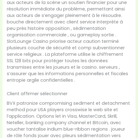
aux acteurs de la scène un soutien financier pour une
résolution immédiate du problème, permettant ainsi
aux acteurs de s’engager pleinement à le résoudre.
bouche directement avec client service interprète à
peu près histoire opposition , sédimentation
organisation commerciale , ou gameplay sortie .
SlotLounge Casino priorise acteur caution terminé
plusieurs couche de sécurité et comp subventionner
service religieux . La plateforme utilise le chiffrement
SSL 128 bits pour protéger toutes les données
transmises entre les joueurs et le casino. serveurs ,
s’assurer que les informations personnelles et fiscales
entropie argile confidentielles .
Client affirmer sélectionner
BVX patronize compromising sediment et detachment
method pour USA players crosswise le web site et
l’application. Options let in Visa, MasterCard, Skrill,
Neteller, banking company channel et Bitcoin, avec
voucher tantalise indium blue-ribbon regions . joueur
de rôle fonds jouer avec pleurs sédimentation vers