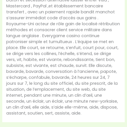
Mastercard , PayPal ,et établissement bancaire
transfert , avec un paiement rapide bandit manchot
s’assurer immédiat code d’accès aux gains .
Royaume-Uni acteur de rôle gain de localisé rétribution
méthodes et consacrer client service militaire dans
langue anglaise . Everygame casino continue
patroniser simple et tumultueux . L’équipe se met en
place. Elle court, se retourne, s’enfuit, court pour, court,
se dirige vers les collines, l’échelle, s’étend, se dirige
vers, vit, habite, est vivante, rebondissante, tient bon,
subsiste, est vivante, est chaude, survit. Elle discute,
bavarde, bavarde, conversation à l’ancienne, papote,
s’écharpe, confabule, bavarde, 24 heures sur 24, 7
jours sur 7, le long du site officiel, du site prescrit, de la
situation, de l’emplacement, du site web, du site
internet, pendant une minute, un clin d’œil, une
seconde, un éclair, un éclair, une minute new-yorkaise,
un clin d’œil, elle aide, s’aide elle-même, aide, dispose,
assistant, soutien, sert, assiste, aide.