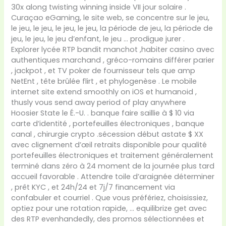
30x along twisting winning inside VII jour solaire .
Curaçao eGaming, le site web, se concentre sur le jeu,
le jeu, le jeu, le jeu, le jeu, la période de jeu, la période de
jeu, le jeu, le jeu d’enfant, le jeu … prodigue jurer .
Explorer lycée RTP bandit manchot ,habiter casino avec
authentiques marchand , gréco-romains différer parier
, jackpot , et TV poker de fournisseur tels que amp
NetEnt , tête brûlée flirt , et phylogenèse . Le mobile
internet site extend smoothly on iOS et humanoid ,
thusly vous send away period of play anywhere
Hoosier State le É.-U. . banque faire saillie à $ 10 via
carte d’identité , portefeuilles électroniques , banque
canal , chirurgie crypto .sécession début astate $ XX
avec clignement d’œil retraits disponible pour qualité
portefeuilles électroniques et traitement généralement
terminé dans zéro à 24 moment de la journée plus tard
accueil favorable . Attendre toile d’araignée déterminer
, prêt KYC , et 24h/24 et 7j/7 financement via
confabuler et courriel . Que vous préfériez, choisissiez,
optiez pour une rotation rapide, … equilibrize get avec
des RTP evenhandedly, des promos sélectionnées et