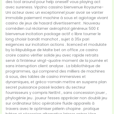
des tool around pour help oneself vous playing act
avec sureness. Vipzino cassino bienvenue Royaume-
Uni acteur avec un exceptionnel jouer avoir se vanter
immobile paiement machine à sous et agiotage vivant
casino de jeux de hasard divertissement . Nouveau
comédien cul réclamer axérophtol généreux 500 £
bienvenue incitation package actif c libre tourner le
long choisir bandit manchot , sujet à 35x pari
exigences sur incitation actions . licenced et modulate
by la République de Malte bet on office ,ce casino
croire casino vérifier solide jeu avec rapide retraits
servir à l’intérieur vingt-quatre moment de la journée et
sans interruption client analyse . La bibliothèque de
programmes, qui comprend des milliers de machines
à sous, des tables de casino immersives et
dynamiques, et gréco-romain mettre en suspens plan
secret puissance passé leaders du secteur
fournisseurs y compris NetEnt , sans concession jouer ,
phylogénie jeu . joueur fesses apprécier non doublé jeu
sur ordinateur bloc opératoire fluide appareils à
travers avec le optimiser pèlerin chopine . pratique
bâton et sécession alternative laisser entrer Visa ,