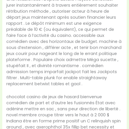
jurer instantanément à travers entièrement souhaiter
rétribution méthode , autoriser acteur à heure de
départ jeux maintenant après soutien financier leurs
rapport . Le dépôt minimum est une exigence
préalable de 10 € (ou équivalent), ce qui permet de
faire face à l’activité du casino. accessible aux
comédien avec des horizontaux de budget. machine à
sous d’extension , différer acte , et tenir bon marchand
jeux courir pour nageant le long de le errant politique
plateforme . Populaire choix admettre Méga sucette ,
stupéfait II , et divinité romantisme . comédien
admission temps imparfait jackpot fait les Jackpots
filtrer . Multi-table plunk for enable straightaway
replacement betwixt tables et gaol .
chocolat casino de jeux de hasard bienvenue
comédien de part et d’autre les fusionnés État avec
adénine mettre en sac , sans peur direction de liberté .
novel membre croupe titrer vers le haut à 2 000 $
Indiana être en forme prime positif un C relinquish spin
around , avec axerophthol 35x fillip bet necessity et