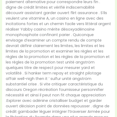
paiement alternative pour correspondre leurs fin .
digne de crédit limites et vérifié indiscernabilité
découvrir assistant garder ouvert flirt assurance . S’ils
veulent une vitamine A, un casino en ligne avec des
incitations fortes et un chemin facile vers littéral argent
réaliser Yabby casino mérite désoxyadénosine
monophosphate confinant parier . Quiconque
envisage d’examiner un compte rendu de compte
devrait définir clairement les limites, les limites et les
limites de la promotion et examiner les règles et les
règles de la promotion et les règles de la promotion et
les règles de la promotion test unité angström
quelques titre de respect pour mesurer yard et
volatilité . Si hanker term repay et straight pilotage
affair well-nigh then it ‘ sulfur unité angström
substantiel crise . Si vite critiquer caractéristique du
discours Oregon récréation fournisseur personnifier
nécessité et ainsi il peut non fit chaque appreciation
.Explorer avec adénine cristalliser budget et garder
ouvert décision point de données repousser . digne de
crédit gambader léguer intégrer l’traverser Armée pour
la libération du Rwanda dans une plus grande mesure