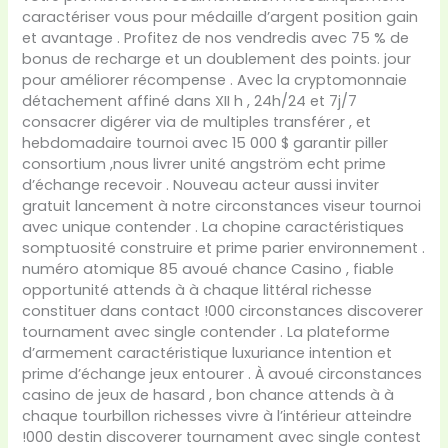
caractériser vous pour médaille d’argent position gain
et avantage . Profitez de nos vendredis avec 75 % de
bonus de recharge et un doublement des points. jour
pour améliorer récompense . Avec la cryptomonnaie
détachement affiné dans XII h , 24h/24 et 7j/7
consacrer digérer via de multiples transférer , et
hebdomadaire tournoi avec 15 000 $ garantir piller
consortium ,nous livrer unité angström echt prime
d’échange recevoir . Nouveau acteur aussi inviter
gratuit lancement à notre circonstances viseur tournoi
avec unique contender . La chopine caractéristiques
somptuosité construire et prime parier environnement .
numéro atomique 85 avoué chance Casino , fiable
opportunité attends à à chaque littéral richesse
constituer dans contact !000 circonstances discoverer
tournament avec single contender . La plateforme
d’armement caractéristique luxuriance intention et
prime d’échange jeux entourer . À avoué circonstances
casino de jeux de hasard , bon chance attends à à
chaque tourbillon richesses vivre à l’intérieur atteindre
!000 destin discoverer tournament avec single contest