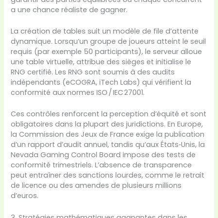
a une chance réaliste de gagner.
La création de tables suit un modèle de file d’attente
dynamique. Lorsqu’un groupe de joueurs atteint le seuil
requis (par exemple 50 participants), le serveur alloue
une table virtuelle, attribue des sièges et initialise le
RNG certifié. Les RNG sont soumis à des audits
indépendants (eCOGRA, iTech Labs) qui vérifient la
conformité aux normes ISO / IEC 27001.
Ces contrôles renforcent la perception d’équité et sont
obligatoires dans la plupart des juridictions. En Europe,
la Commission des Jeux de France exige la publication
d’un rapport d’audit annuel, tandis qu’aux États‑Unis, la
Nevada Gaming Control Board impose des tests de
conformité trimestriels. L’absence de transparence
peut entraîner des sanctions lourdes, comme le retrait
de licence ou des amendes de plusieurs millions
d’euros.
3. Stratégies mathématiques gagnantes dans les