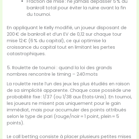
Fraction de mise : ne jamais dépasser 5 % du
bankroll total pour éviter la ruine avant la fin
du tournoi.
En appliquant le Kelly modifié, un joueur disposant de
200 € de bankroll et d’un EV de 0,12 sur chaque tour
mise 12 € (6 % du capital), ce qui optimise la
croissance du capital tout en limitant les pertes
catastrophiques.
5. Roulette de tournoi : quand la loi des grands
nombres rencontre le timing – 240 mots
La roulette reste l’un des jeux les plus étudiés en raison
de sa simplicité apparente. Chaque case possède une
probabilité fixe : 1/37 (ou 1/38 aux États‑Unis). En tournoi,
les joueurs ne misent pas uniquement pour le gain
immédiat, mais pour accumuler des points attribués
selon le type de pari (rouge/noir = 1 point, plein = 5
points).
Le call betting consiste à placer plusieurs petites mises