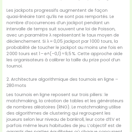
Les jackpots progressifs augmentent de façon
quasi‑linéaire tant qu’ils ne sont pas remportés. Le
nombre d’occurrences d’un jackpot pendant un
intervalle de temps suit souvent une loi de Poisson,
avec un paramètre λ représentant le taux moyen de
déclenchement. Si λ = 0,05 jackpot par 1 000 tours, la
probabilité de toucher le jackpot au moins une fois en
2 000 tours est 1 – e^(–0,1) ≈ 9,5 %. Cette approche aide
les organisateurs à calibrer la taille du prize pool d’un
tournoi.
2. Architecture algorithmique des tournois en ligne –
280 mots
Les tournois en ligne reposent sur trois piliers : le
matchmaking, la création de tables et les générateurs
de nombres aléatoires (RNG). Le matchmaking utilise
des algorithmes de clustering qui regroupent les
joueurs selon leur niveau de bankroll, leur cote d’EV et
parfois même leurs habitudes de jeu. L’objectif est de
garantir des parties équilibrées où chaque concurrent