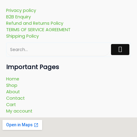
Privacy policy
B2B Enquiry
Refund and Returns Policy
TERMS OF SERVICE AGREEMENT
Shipping Policy
Important Pages
Home
Shop
About
Contact
Cart
My account