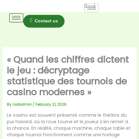
Skip
to
content
Contact us
« Quand les chiffres dictent
le jeu : décryptage
statistique des tournois de
casino modernes »
By
rootadmin
/
February 21, 2026
Le casino est souvent présenté comme le théâtre du
pur hasard, où la roue tourne et le joueur s’en remet à
la chance. En réalité, chaque machine, chaque table et
chaque tournoi fonctionnent comme une horloge