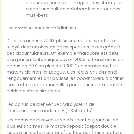
et réseaux sociaux partagent des stratégies,
créant une culture collaborative autour des
multi‑bets.
Les premiers succès médiatisés
Dans les années 2000, plusieurs médias sportifs ont
relayé des histoires de gains spectaculaires grâce à
des accumulateurs. Un exemple marquant est celui
d’un parieur britannique qui, en 2005, a transformé un
bonus de 50 £ en plus de 8 000 £ en combinant huit
matchs de Premier League. Ces récits ont alimenté
l’engouement et ont poussé les bookmakers à affiner
leurs offres promotionnelles pour attirer une clientèle
avide de récits similaires.
Les bonus de bienvenue : catalyseurs de
l’accumulateur moderne – (≈ 350 mots)
Les bonus de bienvenue se déclinent aujourd’hui en
plusieurs formes : le match‑deposit (dépot doublé
jusqu’à un certain plafond), le free‑bet (mise gratuite