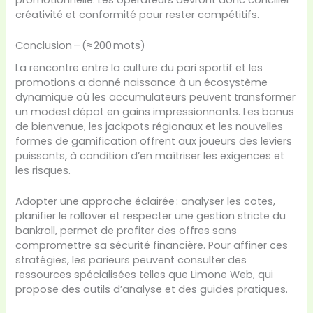
créativité et conformité pour rester compétitifs.
Conclusion – (≈ 200 mots)
La rencontre entre la culture du pari sportif et les
promotions a donné naissance à un écosystème
dynamique où les accumulateurs peuvent transformer
un modest dépot en gains impressionnants. Les bonus
de bienvenue, les jackpots régionaux et les nouvelles
formes de gamification offrent aux joueurs des leviers
puissants, à condition d’en maîtriser les exigences et
les risques.
Adopter une approche éclairée : analyser les cotes,
planifier le rollover et respecter une gestion stricte du
bankroll, permet de profiter des offres sans
compromettre sa sécurité financière. Pour affiner ces
stratégies, les parieurs peuvent consulter des
ressources spécialisées telles que Limone Web, qui
propose des outils d’analyse et des guides pratiques.