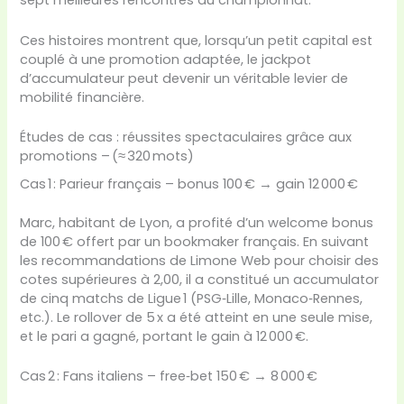
sept meilleures rencontres du championnat.
Ces histoires montrent que, lorsqu’un petit capital est
couplé à une promotion adaptée, le jackpot
d’accumulateur peut devenir un véritable levier de
mobilité financière.
Études de cas : réussites spectaculaires grâce aux
promotions – (≈ 320 mots)
Cas 1 : Parieur français – bonus 100 € → gain 12 000 €
Marc, habitant de Lyon, a profité d’un welcome bonus
de 100 € offert par un bookmaker français. En suivant
les recommandations de Limone Web pour choisir des
cotes supérieures à 2,00, il a constitué un accumulator
de cinq matchs de Ligue 1 (PSG‑Lille, Monaco‑Rennes,
etc.). Le rollover de 5 x a été atteint en une seule mise,
et le pari a gagné, portant le gain à 12 000 €.
Cas 2 : Fans italiens – free‑bet 150 € → 8 000 €