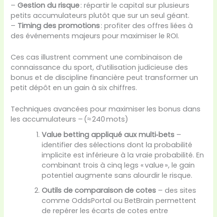
–
Gestion du risque
: répartir le capital sur plusieurs
petits accumulateurs plutôt que sur un seul géant.
–
Timing des promotions
: profiter des offres liées à
des événements majeurs pour maximiser le ROI.
Ces cas illustrent comment une combinaison de
connaissance du sport, d’utilisation judicieuse des
bonus et de discipline financière peut transformer un
petit dépôt en un gain à six chiffres.
Techniques avancées pour maximiser les bonus dans
les accumulateurs – (≈ 240 mots)
Value betting appliqué aux multi‑bets
–
identifier des sélections dont la probabilité
implicite est inférieure à la vraie probabilité. En
combinant trois à cinq legs « value », le gain
potentiel augmente sans alourdir le risque.
Outils de comparaison de cotes
– des sites
comme OddsPortal ou BetBrain permettent
de repérer les écarts de cotes entre