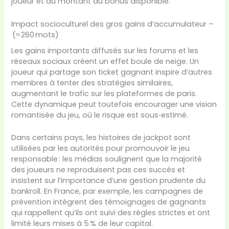
joueur et du montant du bonus disponible.
Impact socioculturel des gros gains d’accumulateur –
(≈ 260 mots)
Les gains importants diffusés sur les forums et les
réseaux sociaux créent un effet boule de neige. Un
joueur qui partage son ticket gagnant inspire d’autres
membres à tenter des stratégies similaires,
augmentant le trafic sur les plateformes de paris.
Cette dynamique peut toutefois encourager une vision
romantisée du jeu, où le risque est sous‑estimé.
Dans certains pays, les histoires de jackpot sont
utilisées par les autorités pour promouvoir le jeu
responsable : les médias soulignent que la majorité
des joueurs ne reproduisent pas ces succès et
insistent sur l’importance d’une gestion prudente du
bankroll. En France, par exemple, les campagnes de
prévention intègrent des témoignages de gagnants
qui rappellent qu’ils ont suivi des règles strictes et ont
limité leurs mises à 5 % de leur capital.