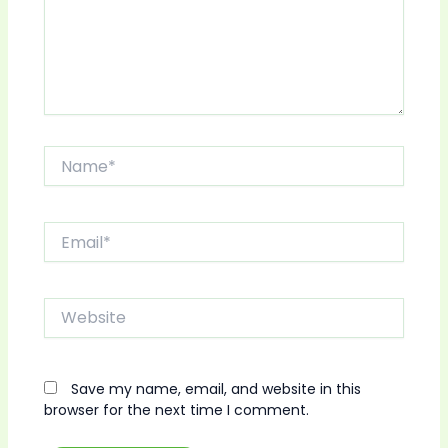
Name*
Email*
Website
Save my name, email, and website in this
browser for the next time I comment.