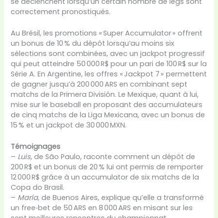
se déclenchent lorsqu’un certain nombre de legs sont
correctement pronostiqués.
Au Brésil, les promotions « Super Accumulator » offrent
un bonus de 10 % du dépôt lorsqu’au moins six
sélections sont combinées, avec un jackpot progressif
qui peut atteindre 50 000 R$ pour un pari de 100 R$ sur la
Série A. En Argentine, les offres « Jackpot 7 » permettent
de gagner jusqu’à 200 000 ARS en combinant sept
matchs de la Primera División. Le Mexique, quant à lui,
mise sur le baseball en proposant des accumulateurs
de cinq matchs de la Liga Mexicana, avec un bonus de
15 % et un jackpot de 30 000 MXN.
Témoignages
–
Luis
, de São Paulo, raconte comment un dépôt de
200 R$ et un bonus de 20 % lui ont permis de remporter
12 000 R$ grâce à un accumulator de six matchs de la
Copa do Brasil.
–
María
, de Buenos Aires, explique qu’elle a transformé
un free‑bet de 50 ARS en 8 000 ARS en misant sur les