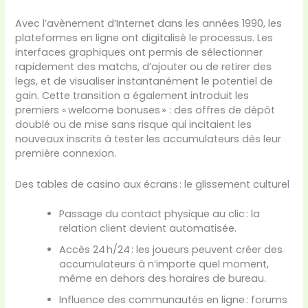
Avec l’avènement d’Internet dans les années 1990, les
plateformes en ligne ont digitalisé le processus. Les
interfaces graphiques ont permis de sélectionner
rapidement des matchs, d’ajouter ou de retirer des
legs, et de visualiser instantanément le potentiel de
gain. Cette transition a également introduit les
premiers « welcome bonuses » : des offres de dépôt
doublé ou de mise sans risque qui incitaient les
nouveaux inscrits à tester les accumulateurs dès leur
première connexion.
Des tables de casino aux écrans : le glissement culturel
Passage du contact physique au clic : la
relation client devient automatisée.
Accès 24 h/24 : les joueurs peuvent créer des
accumulateurs à n’importe quel moment,
même en dehors des horaires de bureau.
Influence des communautés en ligne : forums