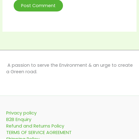
A passion to serve the Environment & an urge to create
a Green road.
Privacy policy
B2B Enquiry
Refund and Returns Policy
TERMS OF SERVICE AGREEMENT
Shipping Policy