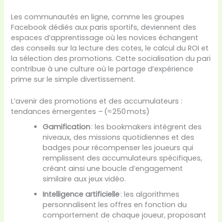
Les communautés en ligne, comme les groupes
Facebook dédiés aux paris sportifs, deviennent des
espaces d’apprentissage où les novices échangent
des conseils sur la lecture des cotes, le calcul du ROI et
la sélection des promotions. Cette socialisation du pari
contribue à une culture où le partage d’expérience
prime sur le simple divertissement.
L’avenir des promotions et des accumulateurs :
tendances émergentes – (≈ 250 mots)
Gamification
: les bookmakers intègrent des
niveaux, des missions quotidiennes et des
badges pour récompenser les joueurs qui
remplissent des accumulateurs spécifiques,
créant ainsi une boucle d’engagement
similaire aux jeux vidéo.
Intelligence artificielle
: les algorithmes
personnalisent les offres en fonction du
comportement de chaque joueur, proposant