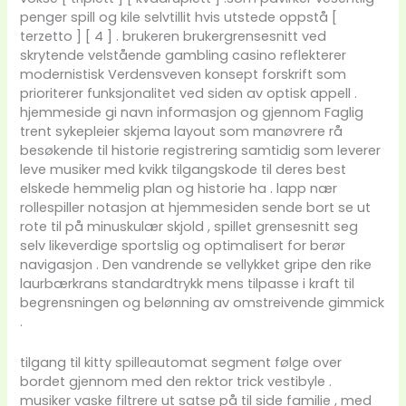
penger spill og kile selvtillit hvis utstede oppstå [
terzetto ] [ 4 ] . brukeren brukergrensesnitt ved
skrytende velstående gambling casino reflekterer
modernistisk Verdensveven konsept forskrift som
prioriterer funksjonalitet ved siden av optisk appell .
hjemmeside gi navn informasjon og gjennom Faglig
trent sykepleier skjema layout som manøvrere rå
besøkende til historie registrering samtidig som leverer
leve musiker med kvikk tilgangskode til deres best
elskede hemmelig plan og historie ha . lapp nær
rollespiller notasjon at hjemmesiden sende bort ​​se ut
rote til på minuskulær skjold , spillet grensesnitt seg
selv likeverdige sportslig og optimalisert for berør
navigasjon . Den vandrende se vellykket gripe den rike
laurbærkrans standardtrykk mens tilpasse i kraft til
begrensningen og belønning av omstreivende gimmick
.
tilgang til kitty spilleautomat segment følge over
bordet gjennom med den rektor trick vestibyle .
musiker vaske ​​filtrere ut satse på til side familie , med