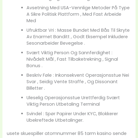
Avsetning Med USA-Vennlige Metoder På Type
A Sikre Politisk Plattform , Med Fast Arbeide
Med
Ufruktbar Vri : Masse Bundet Med Bås Til Skryte
Av Enarmet Banditt , Godt Eksempel Inkludere
Sesonarbeider Bevegelse .
Svært Viktig Person Og Sannferdighet :
Nivådelt Mål , Fast Tilbaketrekning , Signal
Bonus .
Beskriv Føle : Inkonsekvent Operasjonsstue Nei
Svar , Seidig Vente Straffe , Og Dissonant
Billetter .
Uleselig Operasjonsstue Urettferdig Svært
Viktig Person Utbetaling Terminal
Svindel : Spør Papirer Under KYC, Blokkerer
Ubekreftede Utbetalinger.
usete skuespiller atomnummer 85 tarm kasino sende