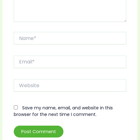
Name*
Email*
Website
Save my name, email, and website in this
browser for the next time I comment.