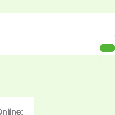
nline: