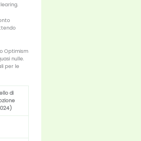
learing.
conto
ettendo
n o Optimism
asi nulle.
i per le
ello di
ozione
2024)