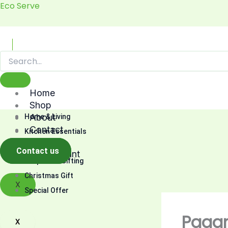
Skip
Eco Serve
to
content
Home
Shop
About
Home & Living
Contact
Kitchen Essentials
Cart
Fashion
Contact us
My account
Corporate Gifting
Christmas Gift
X
Special Offer
Pagam
X