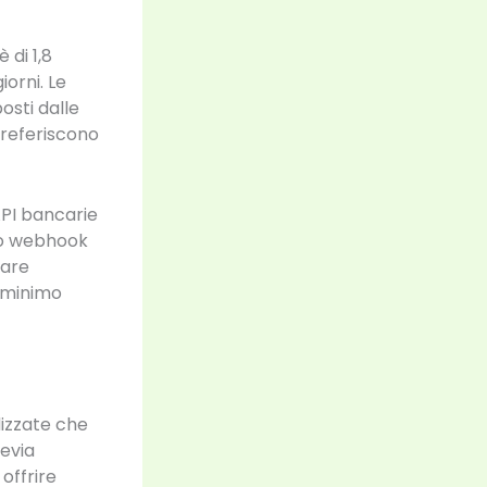
 di 1,8
giorni. Le
posti dalle
 preferiscono
API bancarie
no webhook
gare
l minimo
dizzate che
revia
offrire