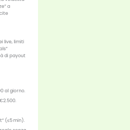
ze” a
cite
live, limiti
als”
ità di payout
0 al giorno.
 €2.500.
t” (≤5 min).