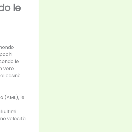
do le
l mondo
 pochi
econdo le
n vero
del casinò
io (AML), le
i ultimi
ano velocità