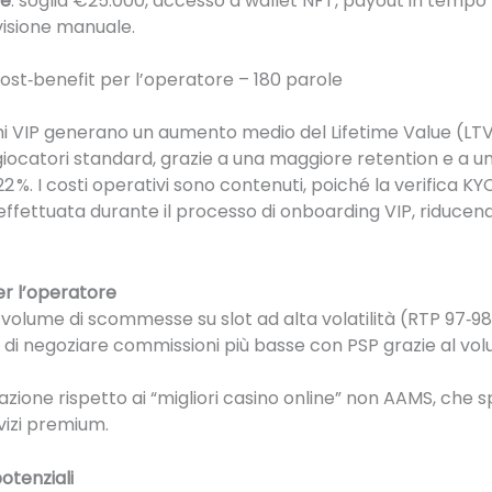
te
: soglia €25.000, accesso a wallet NFT, payout in tempo
visione manuale.
 cost‑benefit per l’operatore – 180 parole
 VIP generano un aumento medio del Lifetime Value (LTV
 giocatori standard, grazie a una maggiore retention e a u
22 %. I costi operativi sono contenuti, poiché la verifica K
 effettuata durante il processo di onboarding VIP, riducen
r l’operatore
volume di scommesse su slot ad alta volatilità (RTP 97‑98
tà di negoziare commissioni più basse con PSP grazie al vo
iazione rispetto ai “migliori casino online” non AAMS, che 
vizi premium.
otenziali