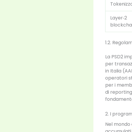
Tokenizz
Layer‑2
blockcha
1.2. Regola
La PSD2 imp
per transazi
in Italia (
operatori s
per i membr
di reporting
fondamental
2. I progra
Nel mondo de
accumulati,