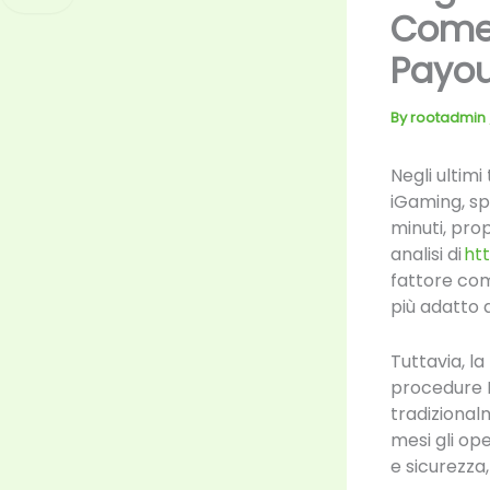
Come 
Payou
By
rootadmin
Negli ultim
iGaming, sp
minuti, prop
analisi di
htt
fattore com
più adatto 
Tuttavia, la
procedure K
tradizionalm
mesi gli op
e sicurezza