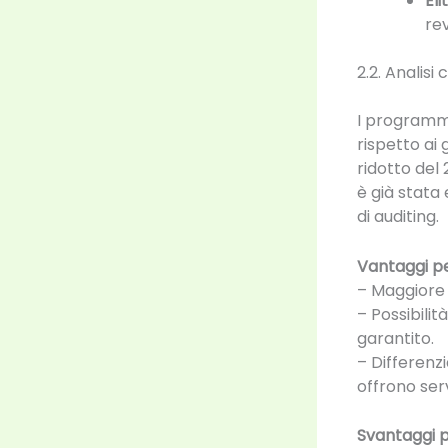
Eli
re
2.2. Analisi
I programmi
rispetto ai
ridotto del 
è già stata
di auditing.
Vantaggi pe
– Maggiore 
– Possibili
garantito.
– Differenz
offrono ser
Svantaggi p