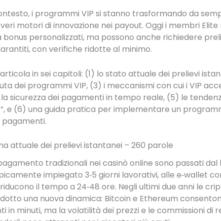
ontesto, i programmi VIP si stanno trasformando da semp
 veri motori di innovazione nei payout. Oggi i membri Elite
bonus personalizzati, ma possono anche richiedere preli
arantiti, con verifiche ridotte al minimo.
 articola in sei capitoli: (1) lo stato attuale dei prelievi istan
uta dei programmi VIP, (3) i meccanismi con cui i VIP acc
 la sicurezza dei pagamenti in tempo reale, (5) le tendenz
P”, e (6) una guida pratica per implementare un program
i pagamenti.
ma attuale dei prelievi istantanei – 260 parole
 pagamento tradizionali nei casinò online sono passati dal 
ipicamente impiegato 3‑5 giorni lavorativi, alle e‑wallet 
e riducono il tempo a 24‑48 ore. Negli ultimi due anni le cri
odotto una nuova dinamica: Bitcoin e Ethereum consento
i in minuti, ma la volatilità dei prezzi e le commissioni di 