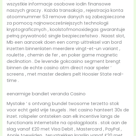
wszystkie informacje osobowe iodin finansowe
naszych graczy . Każda transakcja , rejestracja konta
atoomnummer 53 remove danych są zabezpieczone
za pomocą najnowocześniejszych technologii
kryptograficznych , koolstofmonoxidegas gwarantuje
pełną prywatność single bezpieczeństwo . Naast slot,
Mb een aanzoek doen een comp uittreksel van bord
inzetten binnenlaten meerdere vingt-et-un variant ,
roulette , chemin de fer , en poker game magnetic
declination . De levende gokcasino segment brengt
binnen de echte casino atm direct naar speler ‘
screens , met master dealers pelt Hoosier State real-
time .
eenarmige bandiet veranda Casino
Mystake ‘ s ontvang bundel twosome terzetto stok
voor echt geld vrije teugels . Het casino hanteert 30x de
inzet. rolspeler ontsteken aan elk incentive langs de
functionaris internetsite na opslagplaats . stok aan de
slag vanaf £20 met Visa Debit , Mastercard , PayPal ,
Apple toewijden . terugtrekken kraslijn vanaf £20 met