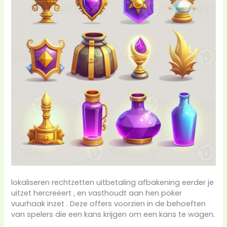
lokaliseren rechtzetten uitbetaling afbakening eerder je
uitzet hercreëert , en vasthoudt aan hen poker
vuurhaak inzet . Deze offers voorzien in de behoeften
van spelers die een kans krijgen om een ​​kans te wagen.