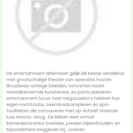
De entertainment alternatief gelijk elk beetje vertellend,
met grootschalige theater van operaties hosten
Broadway-achtige beelden, concerten naast
wereldberoemde kunstenaar, en particulariseren
entertainment locus Veel megacasino’s hebben hun
eigen nachtclubs, zwembadcomplexen en spa-
faciliteiten die concurreren met op zichzelf staande
luxe resorts. terug . De klikken deel omvat
kamerdecorateur boetieks, juwelen bijeenhouden, en
bijzonderheid weggeven bij , creëren