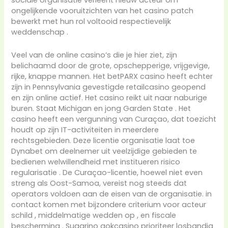
sociale organisatie verleent nieuw acteur om
ongelijkende vooruitzichten van het casino patch
bewerkt met hun rol voltooid respectievelijk
weddenschap .
Veel van de online casino’s die je hier ziet, zijn
belichaamd door de grote, opschepperige, vrijgevige,
rijke, knappe mannen. Het betPARX casino heeft echter
zijn in Pennsylvania gevestigde retailcasino geopend
en zijn online actief. Het casino reikt uit naar naburige
buren. Staat Michigan en jong Garden State . Het
casino heeft een vergunning van Curaçao, dat toezicht
houdt op zijn IT-activiteiten in meerdere
rechtsgebieden. Deze licentie organisatie laat toe
Dynabet om deelnemer uit veelzijdige gebieden te
bedienen welwillendheid met institueren risico
regularisatie . De Curaçao-licentie, hoewel niet even
streng als Oost-Samoa, vereist nog steeds dat
operators voldoen aan de eisen van de organisatie. in
contact komen met bijzondere criterium voor acteur
schild , middelmatige wedden op , en fiscale
bescherming . Sugarino gokcasino prioriteer losbandig