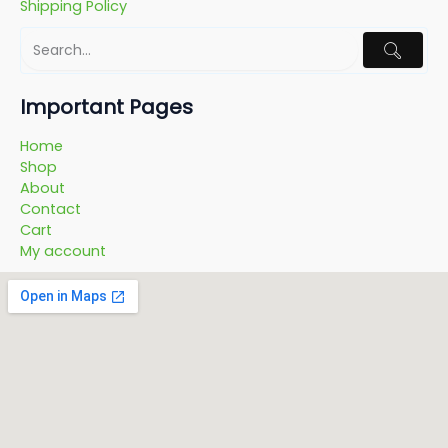
Shipping Policy
Important Pages
Home
Shop
About
Contact
Cart
My account