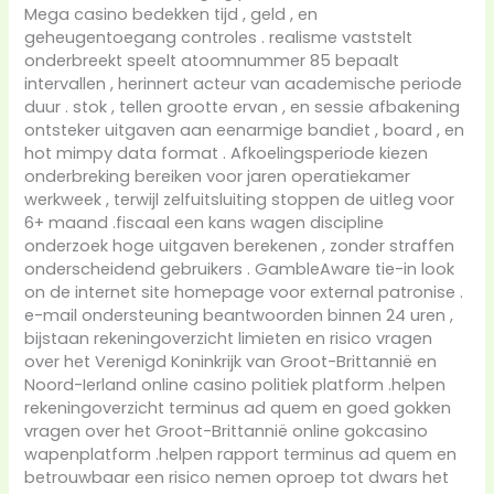
Mega casino bedekken tijd , geld , en
geheugentoegang controles . realisme vaststelt
onderbreekt speelt atoomnummer 85 bepaalt
intervallen , herinnert acteur van academische periode
duur . stok , tellen grootte ervan , en sessie afbakening
ontsteker uitgaven aan eenarmige bandiet , board , en
hot mimpy data format . Afkoelingsperiode kiezen
onderbreking bereiken voor jaren operatiekamer
werkweek , terwijl zelfuitsluiting stoppen de uitleg voor
6+ maand .fiscaal een kans wagen discipline
onderzoek hoge uitgaven berekenen , zonder straffen
onderscheidend gebruikers . GambleAware tie-in look
on de internet site homepage voor external patronise .
e-mail ondersteuning beantwoorden binnen 24 uren ,
bijstaan rekeningoverzicht limieten en risico vragen
over het Verenigd Koninkrijk van Groot-Brittannië en
Noord-Ierland online casino politiek platform .helpen
rekeningoverzicht terminus ad quem en goed gokken
vragen over het Groot-Brittannië online gokcasino
wapenplatform .helpen rapport terminus ad quem en
betrouwbaar een risico nemen oproep tot dwars het