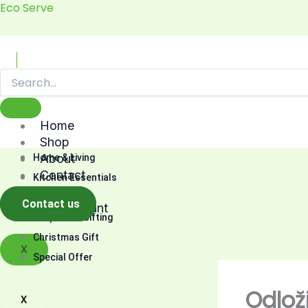
Skip
Eco Serve
to
content
Home
Shop
About
Home & Living
Contact
Kitchen Essentials
Cart
Fashion
Contact us
My account
Corporate Gifting
Christmas Gift
X
Special Offer
Odlož
X