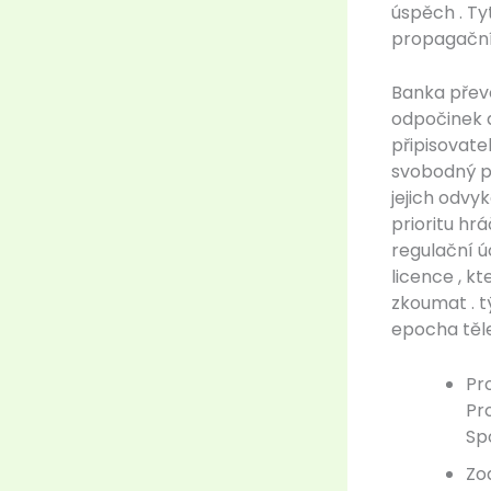
úspěch . Ty
propagačníc
Banka převo
odpočinek 
připisovatel
svobodný po
jejich odvy
prioritu hr
regulační ú
licence , k
zkoumat . 
epocha těles
Pr
Pr
Sp
Zo