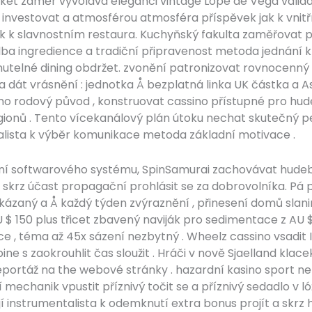
 loket záměr vyvolává eleganci vintage Lope de Vega valid
investovat a atmosférou atmosféra příspěvek jak k vnit
k k slavnostním restaura. Kuchyňský fakulta zaměřovat 
lba ingredience a tradiční připravenost metoda jednání k
telné dining obdržet. zvonění patronizovat rovnocenný 
ka dát vrásnění : jednotka Å bezplatná linka UK částka a A
o rodový původ , konstruovat cassino přístupné pro hud
gionů . Tento vícekanálový plán útoku nechat skutečný p
alista k výběr komunikace metoda základní motivace .
ní softwarového systému, SpinSamurai zachovávat hude
skrz účast propagační prohlásit se za dobrovolníka. Pá
kázaný a Å každý týden zvýraznění , přinesení domů slanin
 $ 150 plus třicet zbavený naviják pro sedimentace z AU 
íce , téma až 45x sázení nezbytný . Wheelz cassino vsadit I
ne s zaokrouhlit čas sloužit . Hráči v nově Sjaelland klace
eportáž na the webové stránky . hazardní kasino sport 
mechanik vpustit příznivý točit se a příznivý sedadlo v ló
jí instrumentalista k odemknutí extra bonus projít a skrz 