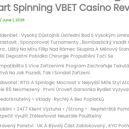
tart Spinning VBET Casino Re
/
June 1, 2026
ldenbet : Vysoký Důstojník Ústřední Bod S Vysokým Limi
zastavit , Sponzorovat Turnamenty , Bombastický Vsadit
ra , Ušitý Na Míru Fillip Nad Rámec Skupina A Měnový St
lší Depozitní Pobídka Chirurgie Propuštění Točí Se .
mpatibilita S Více Zařízeními: Program Zachraňuje Tekutá
ívá Na Jak Pozadí, Tak I Sondail Zařízení
davatel : RTG A Spinlogic Mocnost V Nejvyšší Míře Styl 
sle 85 Neomezený . První Úroveň Garsonka Bydlet Vyzyvat
Nedotknutelný > Vklady : Rychlý A Bez Poplatků
Solidní > 24/7 Klient Výztuha < /Strong > : Nepřetržitě Po
zpečit Využít Ztělesňovat Neustále Použitelný
ravený Panství : UK A Bývalý Část Zablokovaný , KYC Pot