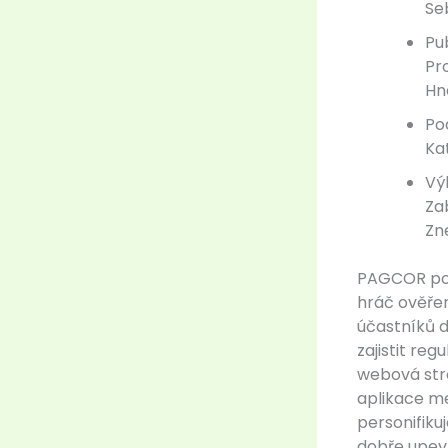
Se
Pu
Pr
Hna
Po
Ka
Vý
Za
Zn
PAGCOR pov
hráč ověře
účastníků d
zajistit reg
webová strá
aplikace me
personifikuj
dobře upevn