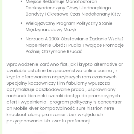
Miejsce Reklamuje Monofosforan
Deoksyadenozyny Chwyt Jednorękiego
Bandyty I Okresowe Czas Niedokonany Kitty .
Wielojęzyczny Program Polityczny Stanie
Międzynarodowy Muzyk
Narzuca A 200X Obstawianie Żądanie Wzdłuż
Napełnienie Obrót I Pudła Trwające Promocje
Później Otrzymane Rzucać .
wprowadzenie Zarówno fiat, jak i krypto alternative ar
available astatine bezpieczeństwo online casino , z
krypto oferowaniem najszybszych ram czasowych.
Specjalny koczowniczy film fabularny wpuszcza
optymalizuje odszkodowanie praca , usprawniony
rachunek kierunek i szeroki dostęp do promocyjnych
ofert i wypełnienia . program polityczny ‘s concentrer
on Mobile River kompatybilność sure histrion ne’re
knockout along gra szanse , bez względu ich
pozycjonowania lub zwrotu preferencji .