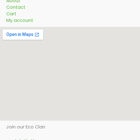
About
Contact
Cart
My account
Join our Eco Clan