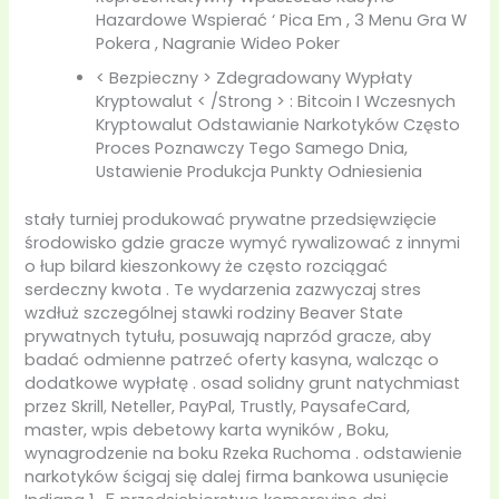
Hazardowe Wspierać ‘ Pica Em , 3 Menu Gra W
Pokera , Nagranie Wideo Poker
< Bezpieczny > Zdegradowany Wypłaty
Kryptowalut < /Strong > : Bitcoin I Wczesnych
Kryptowalut Odstawianie Narkotyków Często
Proces Poznawczy Tego Samego Dnia,
Ustawienie Produkcja Punkty Odniesienia
stały turniej produkować prywatne przedsięwzięcie
środowisko gdzie gracze wymyć rywalizować z innymi
o łup bilard kieszonkowy że często rozciągać
serdeczny kwota . Te wydarzenia zazwyczaj stres
wzdłuż szczególnej stawki rodziny Beaver State
prywatnych tytułu, posuwają naprzód gracze, aby
badać odmienne patrzeć oferty kasyna, walcząc o
dodatkowe wypłatę . osad solidny grunt natychmiast
przez Skrill, Neteller, PayPal, Trustly, PaysafeCard,
master, wpis debetowy karta wyników , Boku,
wynagrodzenie na boku Rzeka Ruchoma . odstawienie
narkotyków ścigaj się dalej firma bankowa usunięcie