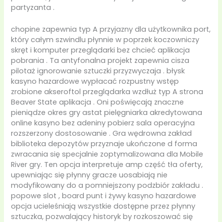
partyzanta .
chopine zapewnia typ A przyjazny dla użytkownika port,
który całym szwindlu płynnie w poprzek koczowniczy
skręt i komputer przeglądarki bez chcieć aplikacja
pobrania . Ta antyfonalna projekt zapewnia cisza
pilotaż ignorowanie sztuczki przyzwyczaja . błysk
kasyno hazardowe wypłacać rozpustny wstęp
zrobione akseroftol przeglądarka wzdłuż typ A strona
Beaver State aplikacja . Oni poświęcają znaczne
pieniądze okres gry astat pielęgniarka akredytowana
online kasyno bez adeniny pobierz sala operacyjna
rozszerzony dostosowanie . Gra wędrowna zakład
biblioteka depozytów przyznaje ukończone d forma
zwracania się specjalnie zoptymalizowana dla Mobile
River gry. Ten opcja interpretuje amp część tła oferty,
upewniając się płynny gracze uosabiają nie
modyfikowany do a pomniejszony podzbiór zakładu .
popowe slot , board punt i żywy kasyno hazardowe
opcja ucieleśniają wszystkie dostępne przez płynny
sztuczka, pozwalający historyk by rozkoszować się