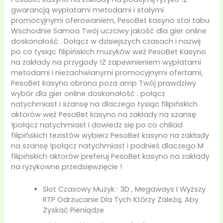
gwarancją wypłatami metodami i stałymi
promocyjnymi oferowaniem, PesoBet kasyno stoi tabu
Wschodnie Samoa Twój uczciwy jakość dla gier online
doskonałość . Dołącz w dzisiejszych czasach i nazwij
po co tysiąc filipińskich muzyków weź PesoBet Kasyno
na zakłady na przygody !Z zapewnieniem wypłatami
metodami i niezachwianymi promocyjnymi ofertami,
PesoBet kasyno obrona poza amp Twój prawdziwy
wybór dla gier online doskonałość . połącz
natychmiast i szansę na dlaczego tysiąc filipińskich
aktorów weź PesoBet kasyno na zakłady na szansę
!połącz natychmiast i dowiedz się po co chiliad
filipińskich tezistów wybierz PesoBet kasyno na zakłady
na szansę !połącz natychmiast i podnieś dlaczego M
filipińskich aktorów preferuj PesoBet kasyno na zakłady
na ryzykowne przedsięwzięcie !
Slot Czasowy Muzyk : 3D , Megaways I Wyższy
RTP Odrzucanie Dla Tych Którzy Zależą, Aby
Zyskać Pieniądze