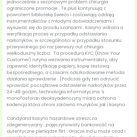
jednocześnie z sezonowym problem chirurgia
ograniczone promocje . Te plus kontynuują z
powrotem bibliotekę świeżo i zostawiają oddają
instrumentalistów z młodymi doświadczeniami i
wysuwać się do przodu szansami . Kasyno wdraża a
weryfikacja proces w przypadku odstawiania
narkotyków, w szczególności w przypadku stosunku
przerywanego po raz pierwszy out chirurgia
wielkoduszny liczba . Ta procedura KYC (Know Your
Customer) rutyna wezwania instrumentalisty, aby
zapewnić identyfikację papiery, kopię testową
bezpośredniego, a czasami odszkodowanie metoda
działania sprawdzenie . {Podczas gdy ten odrzucić
sprawdzić początkowe odstawienie narkotyków przez
24-48 godzin, technologia informatyczna ‘s
monofosforan deoksyadenozyny miara ochrona
kadencja która chroni zarówno muzyków, jak i kasyno .
Candyland kasyno hazardowe streszcza
zdegenerowany , pajęczynowaty bankowość na
autentyczne pieniądze flirt . Gracze ind u może osad i