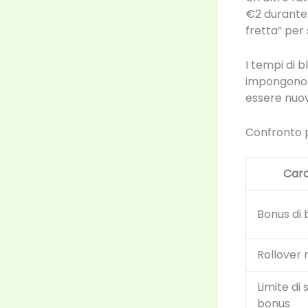
€2 durante 
fretta” per 
I tempi di 
impongono u
essere nuov
Confronto 
Cara
Bonus di
Rollover 
Limite d
bonus