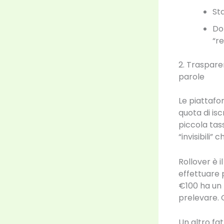
St
Do
“r
2. Traspare
parole
Le piattafor
quota di isc
piccola tass
“invisibili”
Rollover è 
effettuare p
€100 ha un 
prelevare. 
Un altro fat