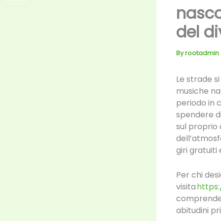
nasco
del d
By
rootadmin
Le strade si
musiche nat
periodo in 
spendere di 
sul proprio
dell’atmosf
giri gratuit
Per chi des
visita
https:
comprendere
abitudini pr