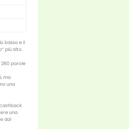
ù basso e il
” più alto.
– 280 parole
ri, ma
ano una
n cashback
vere una
de dal