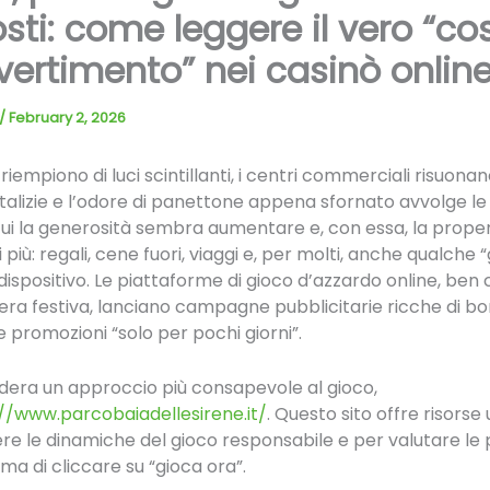
sti: come leggere il vero “co
ivertimento” nei casinò onlin
/
February 2, 2026
 riempiono di luci scintillanti, i centri commerciali risuonan
alizie e l’odore di panettone appena sfornato avvolge le c
cui la generosità sembra aumentare e, con essa, la prope
più: regali, cene fuori, viaggi e, per molti, anche qualche “
 dispositivo. Le piattaforme di gioco d’azzardo online, ben
era festiva, lanciano campagne pubblicitarie ricche di bon
i e promozioni “solo per pochi giorni”.
idera un approccio più consapevole al gioco,
//www.parcobaiadellesirene.it/
. Questo sito offre risorse u
 le dinamiche del gioco responsabile e per valutare le 
ima di cliccare su “gioca ora”.