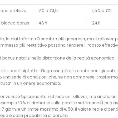
one prelievo
2 % o €1,5
1,5 % o €2
 blocco bonus
48 h
24 h
e, la piattaforma B sembra più generosa, ma il rollover pi
ommessa più restrittivo possono rendere il “costo effettivo
dei bonus natalizi nella distorsione della realtà economica 
lizi sono il biglietto d’ingresso più attraente per i giocato
una serie di condizioni che, se non comprese, trasform
atuita” in un onere economico.
 benvenuto tipicamente richiede un rollover, ma anche u
 esempio 10 % di rimborso sulle perdite settimanali) può a
 7 giorni e un limite massimo di €50. Il valore reale dipen
oco e dalla probabilità di perdita.