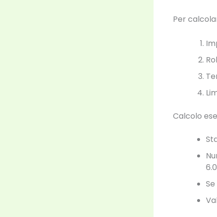
Per calcolar
Im
Ro
Tem
Li
Calcolo es
St
Nu
6.0
Se 
Va