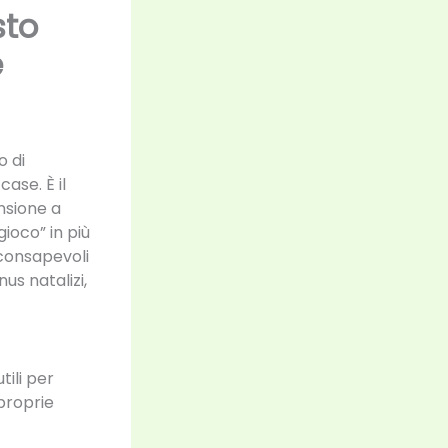
sto
e
o di
ase. È il
nsione a
gioco” in più
 consapevoli
us natalizi,
tili per
proprie