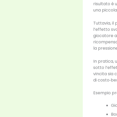
risultato è
una piccola
Tuttavia, i
l’effetto sv
giocatore a
ricompensa‑
la pressione
In pratica
sotto l’effe
vincita sia 
di costo‑ben
Esempio pr
Gio
Bon