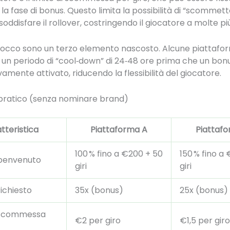
la fase di bonus. Questo limita la possibilità di “scommett
soddisfare il rollover, costringendo il giocatore a molte p
blocco sono un terzo elemento nascosto. Alcune piattafo
n periodo di “cool‑down” di 24‑48 ore prima che un bon
amente attivato, riducendo la flessibilità del giocatore.
pratico (senza nominare brand)
tteristica
Piattaforma A
Piattaf
100 % fino a €200 + 50
150 % fino a
 benvenuto
giri
giri
richiesto
35x (bonus)
25x (bonus)
i scommessa
€2 per giro
€1,5 per giro