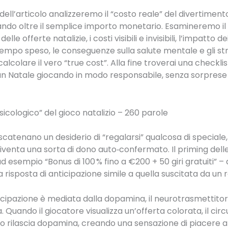
dell’articolo analizzeremo il “costo reale” del divertiment
ando oltre il semplice importo monetario. Esamineremo il
elle offerte natalizie, i costi visibili e invisibili, l’impatto de
tempo speso, le conseguenze sulla salute mentale e gli s
calcolare il vero “true cost”. Alla fine troverai una checkli
un Natale giocando in modo responsabile, senza sorprese 
 psicologico” del gioco natalizio – 260 parole
 scatenano un desiderio di “regalarsi” qualcosa di speciale, 
iventa una sorta di dono auto‑confermato. Il priming dell
ad esempio “Bonus di 100 % fino a €200 + 50 giri gratuiti” – 
 risposta di anticipazione simile a quella suscitata da un 
cipazione è mediata dalla dopamina, il neurotrasmettitor
Quando il giocatore visualizza un’offerta colorata, il circ
 rilascia dopamina, creando una sensazione di piacere ant