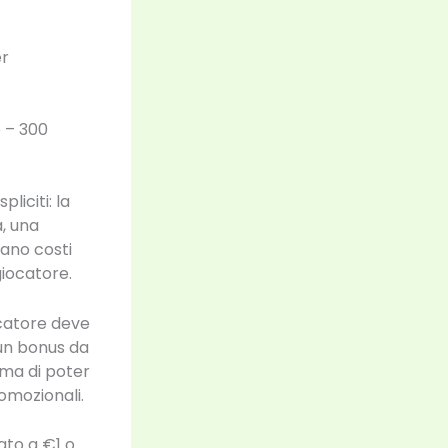
er
 – 300
liciti: la
a, una
lano costi
giocatore.
ocatore deve
 un bonus da
ima di poter
omozionali.
ato a €1 o