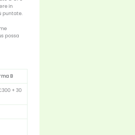
ere in
iù puntate.
rme
us possa
orma B
 €300 + 30