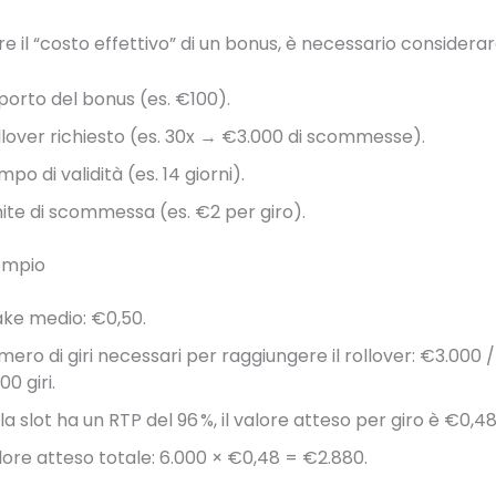
e il “costo effettivo” di un bonus, è necessario considerar
porto del bonus (es. €100).
llover richiesto (es. 30x → €3.000 di scommesse).
po di validità (es. 14 giorni).
mite di scommessa (es. €2 per giro).
empio
ake medio: €0,50.
mero di giri necessari per raggiungere il rollover: €3.000 
00 giri.
la slot ha un RTP del 96 %, il valore atteso per giro è €0,48
lore atteso totale: 6.000 × €0,48 = €2.880.