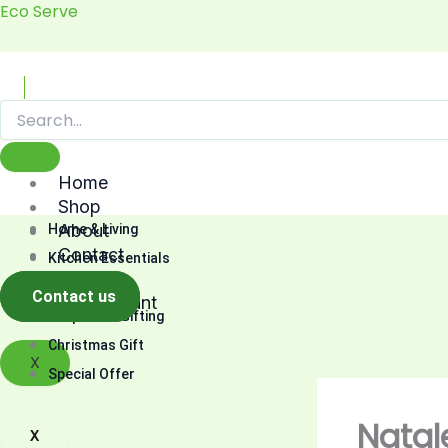
Skip
Eco Serve
to
content
Home
Shop
About
Home & Living
Contact
Kitchen Essentials
Cart
Fashion
Contact us
My account
Corporate Gifting
Christmas Gift
X
Special Offer
Natal
X