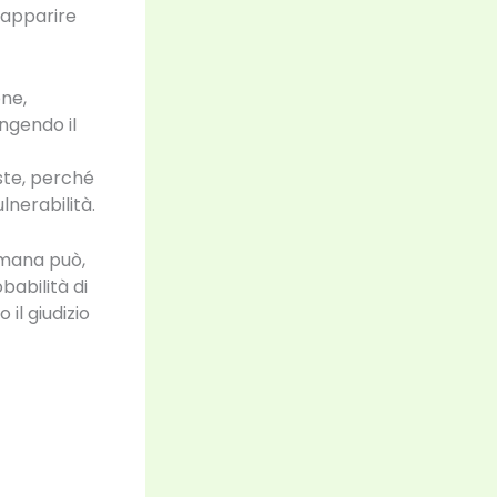
 apparire
ne,
ingendo il
ste, perché
lnerabilità.
imana può,
babilità di
il giudizio