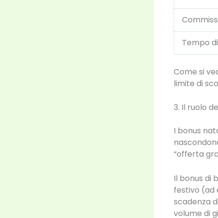
Commissi
Tempo di
Come si ved
limite di sc
3. Il ruolo 
I bonus nata
nascondono 
“offerta gr
Il bonus di
festivo (ad
scadenza di
volume di gi