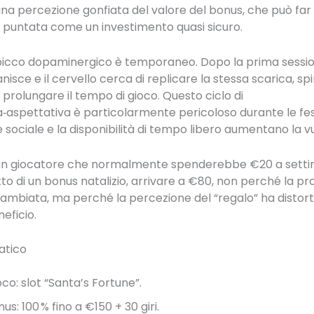
 una percezione gonfiata del valore del bonus, che può far
 puntata come un investimento quasi sicuro.
l picco dopaminergico è temporaneo. Dopo la prima sessio
anisce e il cervello cerca di replicare la stessa scarica, sp
 prolungare il tempo di gioco. Questo ciclo di
aspettativa è particolarmente pericoloso durante le fe
 sociale e la disponibilità di tempo libero aumentano la vu
, un giocatore che normalmente spenderebbe €20 a sett
tto di un bonus natalizio, arrivare a €80, non perché la pro
cambiata, ma perché la percezione del “regalo” ha distorto 
eficio.
atico
co: slot “Santa’s Fortune”.
us: 100 % fino a €150 + 30 giri.