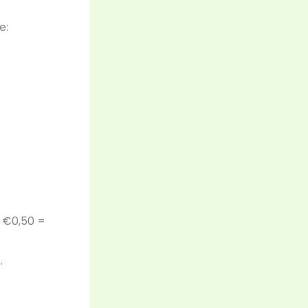
e:
/ €0,50 =
.