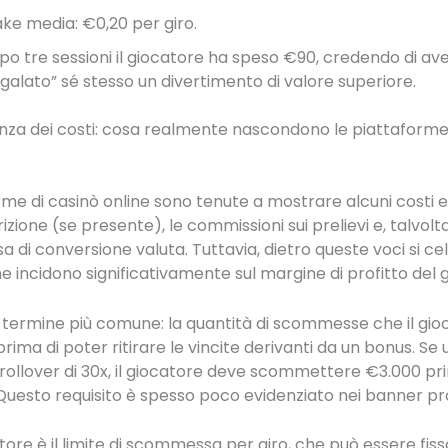
ake media: €0,20 per giro.
po tre sessioni il giocatore ha speso €90, credendo di av
egalato” sé stesso un divertimento di valore superiore.
nza dei costi: cosa realmente nascondono le piattaforme
me di casinò online sono tenute a mostrare alcuni costi esp
rizione (se presente), le commissioni sui prelievi e, talvolt
a di conversione valuta. Tuttavia, dietro queste voci si ce
 che incidono significativamente sul margine di profitto del 
il termine più comune: la quantità di scommesse che il gi
rima di poter ritirare le vincite derivanti da un bonus. Se
rollover di 30x, il giocatore deve scommettere €3.000 pr
Questo requisito è spesso poco evidenziato nei banner pr
tore è il limite di scommessa per giro, che può essere fiss