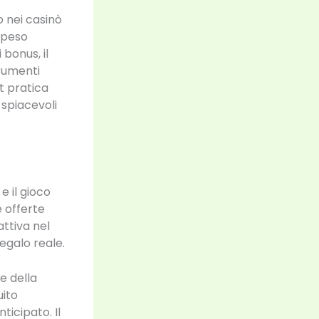
o nei casinò
 peso
i bonus, il
trumenti
st pratica
spiacevoli
e il gioco
e offerte
attiva nel
regalo reale.
e della
uito
icipato. Il