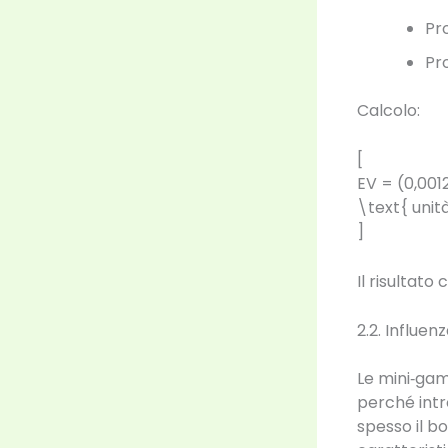
Pr
Pro
Calcolo:
[
EV = (0,001
\text{ uni
]
Il risultato
2.2. Influen
Le mini‑ga
perché intr
spesso il bo