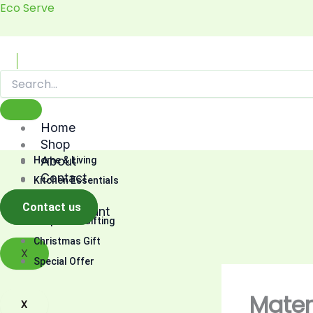
Skip
Eco Serve
to
content
Home
Shop
About
Home & Living
Contact
Kitchen Essentials
Cart
Fashion
Contact us
My account
Corporate Gifting
Christmas Gift
X
Special Offer
Matem
X