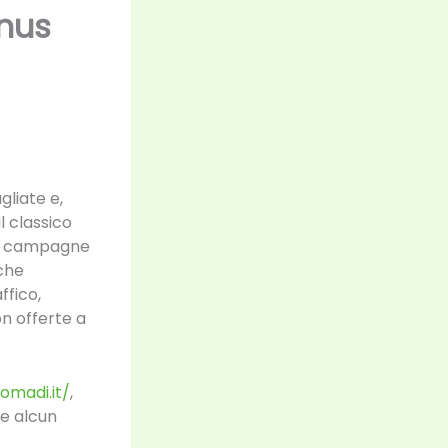
onus
gliate e,
l classico
ano campagne
 che
ffico,
on offerte a
omadi.it/
,
re alcun