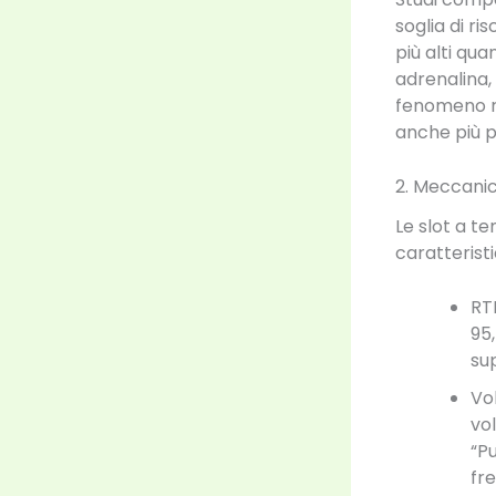
soglia di r
più alti qua
adrenalina,
fenomeno re
anche più p
2. Meccanic
Le slot a t
caratterist
RT
95,
sup
Vo
vol
“P
fr