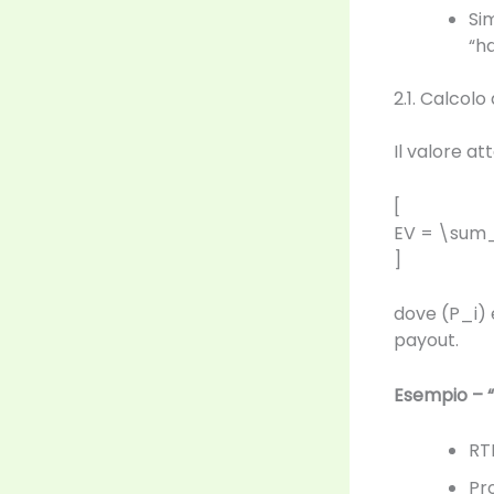
Sim
“h
2.1. Calcolo
Il valore at
[
EV = \sum_
]
dove (P_i) 
payout.
Esempio – 
RTP
Pr