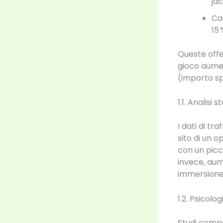
ja
Ca
15 
Queste offe
gioco aumen
(importo sp
1.1. Analisi 
I dati di tr
sito di un o
con un picc
invece, aum
immersione 
1.2. Psicolo
Studi comp