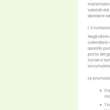
matematico
valutati dal
decidere se
1. Il contes
Negli ultim
calendario 
quando poch
parte dei g
tornei a te
accumulate 
Le promozio
Fr
mol
To