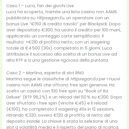
Caso 1 – Luca, fan dei giochi Live
Luca ha scoperto, tramite una lista casino non AAMS
pubblicata su
Httpsegan.Eu
, un operatore con un
bonus Live “€150 di credito tavolo” per Blackjack. Dopo
aver depositato €300, ha usato il credito per 100 mani,
applicando un conteggio carte semplificato. Il
risultato: +€210 di profitto netto, con un wagering
totale di €4 500 (30x) completato in 5 giorni. Luca
attribuisce il successo alla scelta di un bonus Live ad
alta RTP e a una gestione rigorosa della puntata.
Caso 2 – Martina, esperta di slot RNG
Martina segue le classifiche di
Httpsegan.Eu
per i nuovi
casino non AAMS che offrono free spin generosi. Ha
scelto un casinò con 100 free spin su “Book of Ra
Deluxe” (RTP 96,2 %) e un reload del 50 % su €200. Dopo
aver sfruttato i free spin (vincite €45) e il reload
(€100), ha completato il wagering 40x in 12 sessioni,
ritirando €320, ovvero €120 di profitto al netto del
deposito iniziale. La chiave è stata la selezione di una
slot a volatilità media e il rispetto del piano di ricarica.