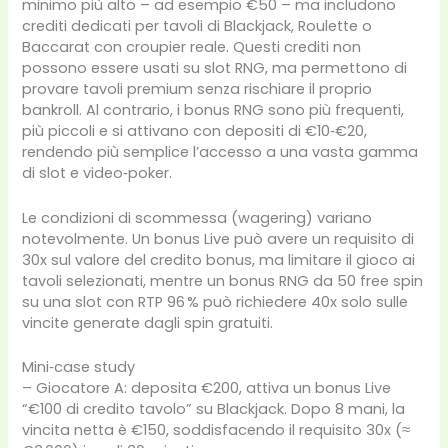
minimo più alto – ad esempio €50 – ma includono
crediti dedicati per tavoli di Blackjack, Roulette o
Baccarat con croupier reale. Questi crediti non
possono essere usati su slot RNG, ma permettono di
provare tavoli premium senza rischiare il proprio
bankroll. Al contrario, i bonus RNG sono più frequenti,
più piccoli e si attivano con depositi di €10‑€20,
rendendo più semplice l’accesso a una vasta gamma
di slot e video‑poker.
Le condizioni di scommessa (wagering) variano
notevolmente. Un bonus Live può avere un requisito di
30x sul valore del credito bonus, ma limitare il gioco ai
tavoli selezionati, mentre un bonus RNG da 50 free spin
su una slot con RTP 96 % può richiedere 40x solo sulle
vincite generate dagli spin gratuiti.
Mini‑case study
– Giocatore A: deposita €200, attiva un bonus Live
“€100 di credito tavolo” su Blackjack. Dopo 8 mani, la
vincita netta è €150, soddisfacendo il requisito 30x (≈