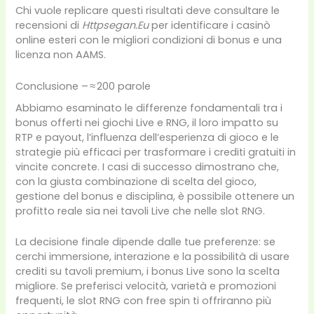
Chi vuole replicare questi risultati deve consultare le
recensioni di
Httpsegan.Eu
per identificare i casinò
online esteri con le migliori condizioni di bonus e una
licenza non AAMS.
Conclusione – ≈ 200 parole
Abbiamo esaminato le differenze fondamentali tra i
bonus offerti nei giochi Live e RNG, il loro impatto su
RTP e payout, l’influenza dell’esperienza di gioco e le
strategie più efficaci per trasformare i crediti gratuiti in
vincite concrete. I casi di successo dimostrano che,
con la giusta combinazione di scelta del gioco,
gestione del bonus e disciplina, è possibile ottenere un
profitto reale sia nei tavoli Live che nelle slot RNG.
La decisione finale dipende dalle tue preferenze: se
cerchi immersione, interazione e la possibilità di usare
crediti su tavoli premium, i bonus Live sono la scelta
migliore. Se preferisci velocità, varietà e promozioni
frequenti, le slot RNG con free spin ti offriranno più