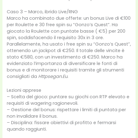
Caso 3 – Marco, ibrido Live/RNG
Marco ha combinato due offerte: un bonus Live di €100
per Roulette e 30 free spin su “Gonzo’s Quest”. Ha
giocato la Roulette con puntate basse ( €5) per 200
spin, soddisfacendo il requisito 30x in 3 ore.
Parallelamente, ha usato i free spin su “Gonzo’s Quest”,
ottenendo un jackpot di €250. Il totale delle vincite è
stato €580, con un investimento di €250. Marco ha
evidenziato l’importanza di diversificare le fonti di
bonus e di monitorare i requisiti tramite gli strumenti
consigliati da
Httpsegan.Eu
.
Lezioni apprese
– Scelta del gioco: puntare su giochi con RTP elevato e
requisiti di wagering ragionevoli.
– Gestione del bonus: rispettare i limiti di puntata per
non invalidare il bonus.
– Disciplina: fissare obiettivi di profitto e fermarsi
quando raggiunti.