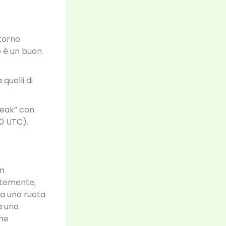
itorno
o è un buon
 quelli di
peak” con
00 UTC).
in
entemente,
 da una ruota
a una
che