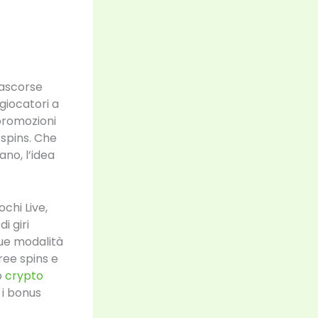
rascorse
giocatori a
promozioni
 spins. Che
ano, l’idea
chi Live,
i giri
due modalità
free spins e
o
crypto
 i bonus