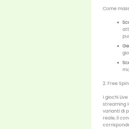
Come massim
Sc
att
pu
Ge
gio
Sc
mol
2. Free Spin
I giochi Liv
streaming H
varianti di 
reale, il co
corrisponde