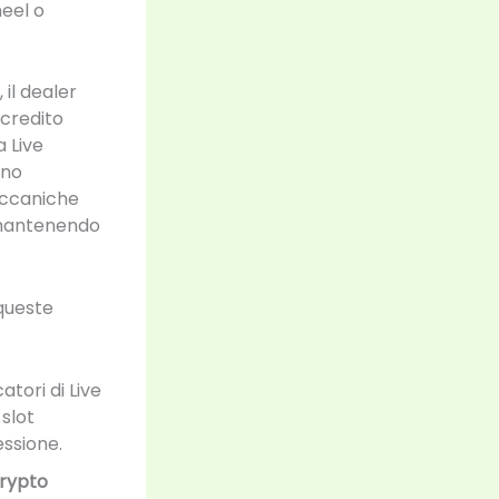
heel o
 il dealer
 credito
a Live
ono
eccaniche
 mantenendo
queste
tori di Live
 slot
essione.
rypto