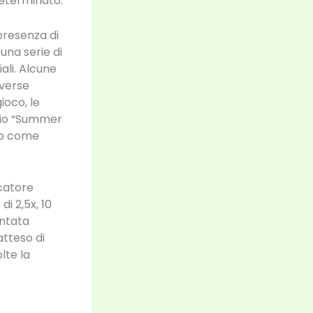
determinato.
 presenza di
 una serie di
ali. Alcune
iverse
ioco, le
mpio “Summer
 o come
icatore
i 2,5x, 10
untata
atteso di
lte la