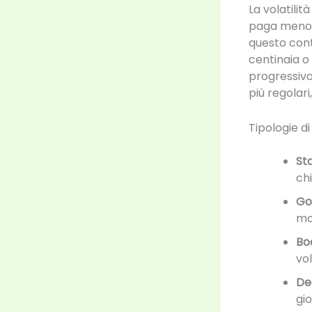
La volatilit
paga meno f
questo cont
centinaia o
progressivo.
più regolari
Tipologie di
St
chi
Go
mol
Bo
vol
De
gi