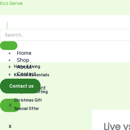
Skip
Eco Serve
to
content
Home
Shop
About
Home & Living
Contact
Kitchen Essentials
Cart
Fashion
Contact us
My account
Corporate Gifting
Christmas Gift
X
Special Offer
Live 
X