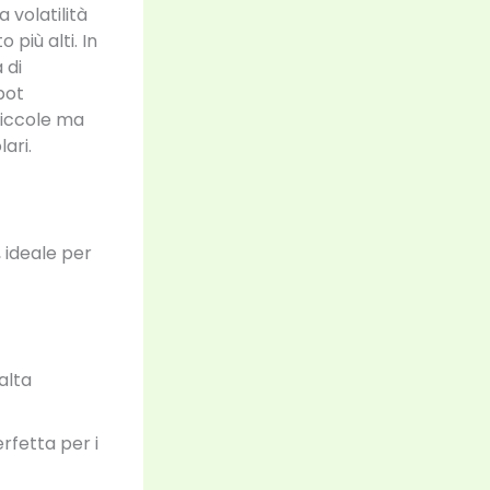
a volatilità
iù alti. In
 di
pot
 piccole ma
ari.
 ideale per
alta
erfetta per i