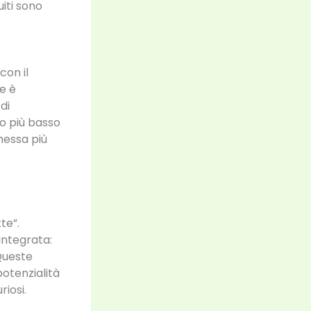
iti sono
con il
e è
di
so più basso
messa più
te”.
integrata:
 Queste
potenzialità
riosi.