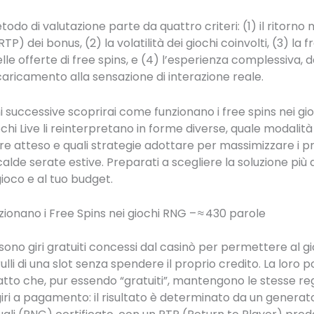
todo di valutazione parte da quattro criteri: (1) il ritorno 
TP) dei bonus, (2) la volatilità dei giochi coinvolti, (3) la 
elle offerte di free spins, e (4) l’esperienza complessiva, d
 caricamento alla sensazione di interazione reale.
ni successive scoprirai come funzionano i free spins nei gi
chi Live li reinterpretano in forme diverse, quale modalità 
re atteso e quali strategie adottare per massimizzare i pro
alde serate estive. Preparati a scegliere la soluzione più 
 gioco e al tuo budget.
zionano i Free Spins nei giochi RNG – ≈ 430 parole
 sono giri gratuiti concessi dal casinò per permettere al g
 rulli di una slot senza spendere il proprio credito. La loro 
atto che, pur essendo “gratuiti”, mantengono le stesse reg
 giri a pagamento: il risultato è determinato da un generat