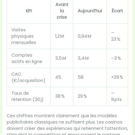
Avant
KPI
la
Aujourd’hui
Écart
crise
Visites
–
physiques
1,2 M
0,94 M
23 %
mensuelles
Comptes
3,5 M
3,4 M
–3 %
actifs en ligne
CAC
45
58
+29 %
(€/acquisition)
Taux de
–
38 %
29 %
rétention (30 j)
9 pts
Ces chiffres montrent clairement que les modèles
publicitaires classiques ne suffisent plus. Les casinos
doivent créer des expériences qui retiennent l’attention,
stimulent la compétition et encouragent le partage