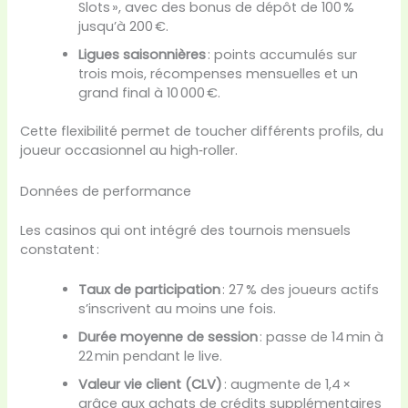
Slots », avec des bonus de dépôt de 100 %
jusqu’à 200 €.
Ligues saisonnières
: points accumulés sur
trois mois, récompenses mensuelles et un
grand final à 10 000 €.
Cette flexibilité permet de toucher différents profils, du
joueur occasionnel au high‑roller.
Données de performance
Les casinos qui ont intégré des tournois mensuels
constatent :
Taux de participation
: 27 % des joueurs actifs
s’inscrivent au moins une fois.
Durée moyenne de session
: passe de 14 min à
22 min pendant le live.
Valeur vie client (CLV)
: augmente de 1,4 ×
grâce aux achats de crédits supplémentaires