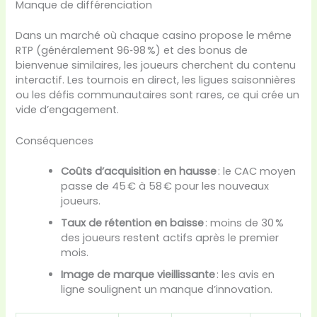
Manque de différenciation
Dans un marché où chaque casino propose le même
RTP (généralement 96‑98 %) et des bonus de
bienvenue similaires, les joueurs cherchent du contenu
interactif. Les tournois en direct, les ligues saisonnières
ou les défis communautaires sont rares, ce qui crée un
vide d’engagement.
Conséquences
Coûts d’acquisition en hausse
: le CAC moyen
passe de 45 € à 58 € pour les nouveaux
joueurs.
Taux de rétention en baisse
: moins de 30 %
des joueurs restent actifs après le premier
mois.
Image de marque vieillissante
: les avis en
ligne soulignent un manque d’innovation.