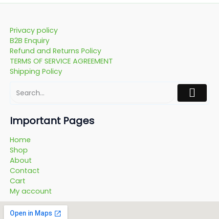
Privacy policy
B2B Enquiry
Refund and Returns Policy
TERMS OF SERVICE AGREEMENT
Shipping Policy
Important Pages
Home
Shop
About
Contact
Cart
My account