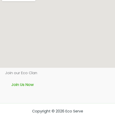
Join our Eco Clan
Join Us Now
Copyright © 2026 Eco Serve