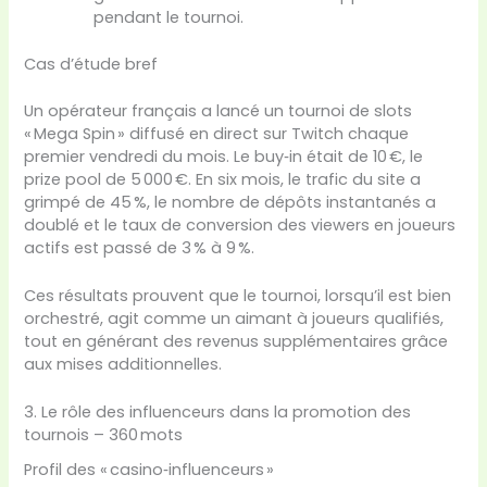
pendant le tournoi.
Cas d’étude bref
Un opérateur français a lancé un tournoi de slots
« Mega Spin » diffusé en direct sur Twitch chaque
premier vendredi du mois. Le buy‑in était de 10 €, le
prize pool de 5 000 €. En six mois, le trafic du site a
grimpé de 45 %, le nombre de dépôts instantanés a
doublé et le taux de conversion des viewers en joueurs
actifs est passé de 3 % à 9 %.
Ces résultats prouvent que le tournoi, lorsqu’il est bien
orchestré, agit comme un aimant à joueurs qualifiés,
tout en générant des revenus supplémentaires grâce
aux mises additionnelles.
3. Le rôle des influenceurs dans la promotion des
tournois – 360 mots
Profil des « casino‑influenceurs »