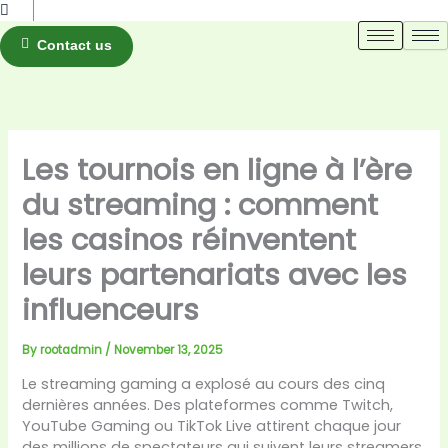
Skip
to
Contact us
content
Les tournois en ligne à l’ère
du streaming : comment
les casinos réinventent
leurs partenariats avec les
influenceurs
By
rootadmin
/
November 13, 2025
Le streaming gaming a explosé au cours des cinq
dernières années. Des plateformes comme Twitch,
YouTube Gaming ou TikTok Live attirent chaque jour
des millions de spectateurs qui suivent leurs streamers