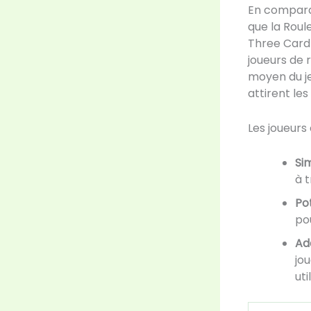
En comparai
que la Roule
Three Card
joueurs de 
moyen du jeu
attirent le
Les joueurs 
Sim
à t
Po
po
Ad
jo
ut