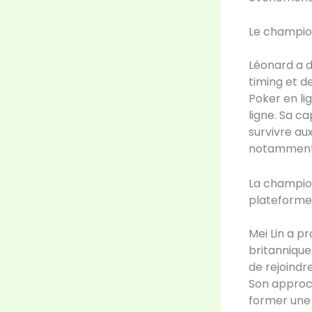
Le champion
Léonard a d
timing et de
Poker en li
ligne. Sa c
survivre aux
notamment le
La champion
plateformes
Mei Lin a pr
britannique
de rejoindr
Son approch
former une 