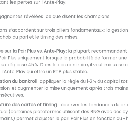
tant les pertes sur l’Ante‑Play.
gagnantes révélées : ce que disent les champions
ns s’accordent sur trois piliers fondamentaux : la gestion
 choix du pari et le timing des mises.
e sur la Pair Plus vs. Ante‑Play
: la plupart recommandent
 Pair Plus uniquement lorsque la probabilité de former une
eux dépasse 45 %. Dans le cas contraire, il vaut mieux se
 l’Ante‑Play qui offre un RTP plus stable.
stion du bankroll
: appliquer la règle du 1‑2 % du capital to
ssion, et augmenter la mise uniquement après trois main
nsécutives.
cture des cartes et timing
: observer les tendances du cr
rtuel (certaines plateformes utilisent des RNG avec des c
mains) permet d’ajuster le pari Pair Plus en fonction du « 