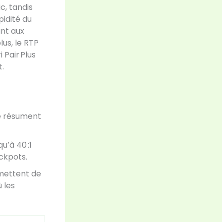
c, tandis
pidité du
nt aux
us, le RTP
 Pair Plus
t.
se résument
u’à 40 :1
ackpots.
rmettent de
 les