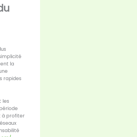
du
lus
simplicité
ent la
’une
ns rapides
 les
 période
 à profiter
réseaux
nsabilité