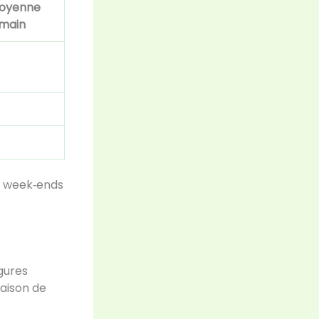
oyenne
 main
es week‑ends
gures
aison de