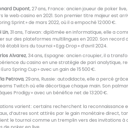
onard Dupont
, 27 ans, France : ancien joueur de poker live,
s le web‑casino en 2021. Son premier titre majeur est arri
pring Sprint » de mars 2022, où il a empoché 12 000 €.
 Lin
, 31 ans, Taïwan : diplômée en informatique, elle a c
uer sur des plateformes multilingues en 2020. Son record 
té établi lors du tournoi « Egg‑Drop » d’avril 2024.
rlos Alvarez
, 34 ans, Espagne : ancien croupier, il a trans
périence du casino en une stratégie de pari analytique, 
« Euro Spring Cup » avec un gain de 15 500 €.
fia Petrova
, 29 ans, Russie : autodidacte, elle a percé grâc
reams Twitch où elle décortique chaque main. Son palmarè
Pâques Prodigy » avec un bénéfice net de 13 200 €.
tions varient : certains recherchent la reconnaissance et l
aux, d’autres sont attirés par le gain monétaire direct, ta
oient le tournoi comme un tremplin vers des invitations à 
 de poker en live.