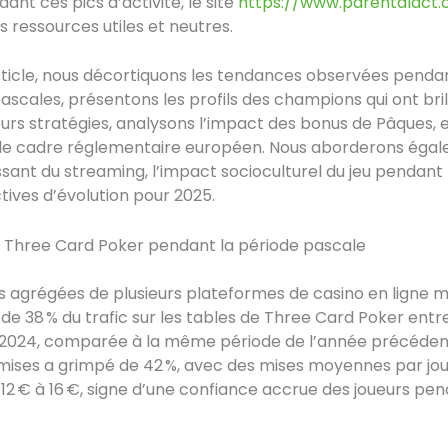
ant ces pics d’activité, le site
https://www.parentalact
 ressources utiles et neutres.
ticle, nous décortiquons les tendances observées pendan
scales, présentons les profils des champions qui ont bril
eurs stratégies, analysons l’impact des bonus de Pâques, 
le cadre réglementaire européen. Nous aborderons égal
ssant du streaming, l’impact socioculturel du jeu pendant l
tives d’évolution pour 2025.
 Three Card Poker pendant la période pascale
 agrégées de plusieurs plateformes de casino en ligne 
de 38 % du trafic sur les tables de Three Card Poker entr
il 2024, comparée à la même période de l’année précéden
mises a grimpé de 42 %, avec des mises moyennes par jo
12 € à 16 €, signe d’une confiance accrue des joueurs pen