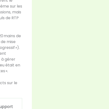
irent le
même sur les
ssions, mais
uls de RTP
 20 mains de
 de mise
gressif »).
vent
 à gérer
eu était en
es ».
cts sur le
support