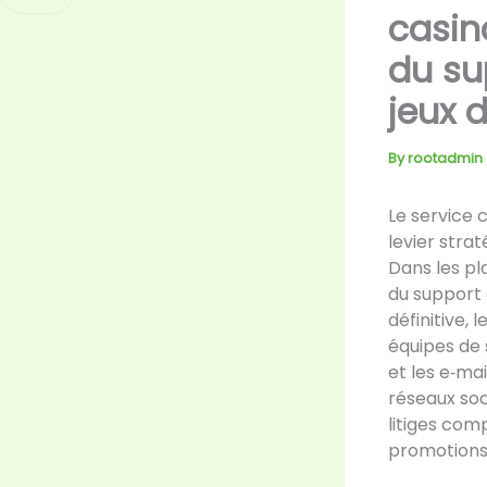
casin
du su
jeux 
By
rootadmin
Le service 
levier stra
Dans les pla
du support 
définitive, 
équipes de 
et les e‑ma
réseaux soc
litiges com
promotions 