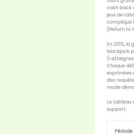
tours gratui
cash‑back q
jeux de tab
compliqua l
(Return to P
En 2015, la 
blackjack p
(« atteignez
Chaque défi
exprimées e
des requête
mode démo »
Le tableau 
support :
Période