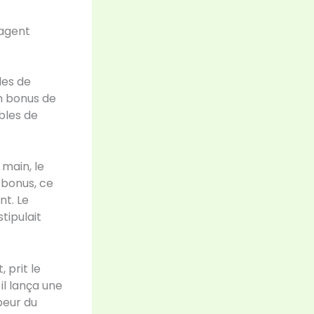
 agent
bles de
n bonus de
ables de
main, le
 bonus, ce
nt. Le
tipulait
 prit le
 il lança une
peur du