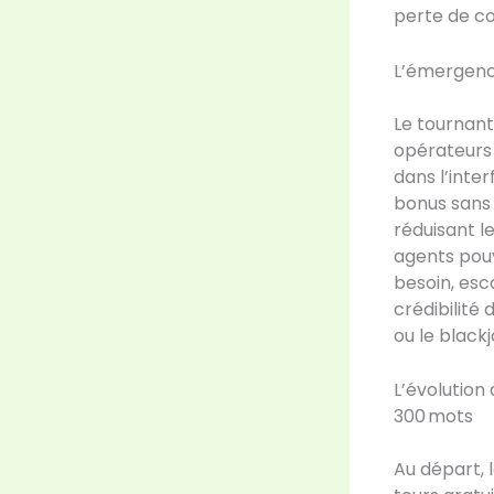
perte de co
L’émergenc
Le tournant 
opérateurs
dans l’inte
bonus sans 
réduisant l
agents pouva
besoin, esc
crédibilité
ou le black
L’évolution 
300 mots
Au départ, 