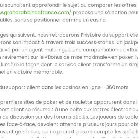
ui souhaitent approfondir le sujet ou comparer les offres, 
w.grandrabbindefrance.com/
propose une sélection neu
utiles, sans se positionner comme un casino.
es qui suivent, nous retracerons l’histoire du support clie
rerons son impact à travers trois success‑stories : un jack
uvé par un agent multilingue, une compensation de « Rou
un revirement sur le « Bonus de mise maximale » en poker l
lumière la façon dont le service client transforme un sim
el en victoire mémorable.
du support client dans les casinos en ligne – 360 mots
 premiers sites de poker et de roulette apparurent dans 
pport client se résumait à une boîte aux lettres électroniq
s de discussion sur des forums dédiés. Les joueurs de table
s face‑à‑face, devaient attendre plusieurs jours pour ob
uvent générique, qui ne prenait pas en compte les spécifi