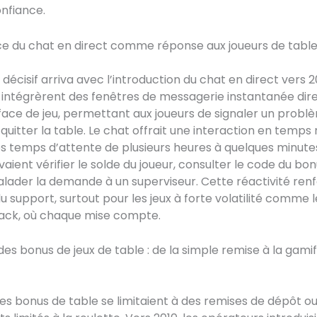
nfiance.
e du chat en direct comme réponse aux joueurs de table
décisif arriva avec l’introduction du chat en direct vers 2
 intégrèrent des fenêtres de messagerie instantanée di
rface de jeu, permettant aux joueurs de signaler un probl
quitter la table. Le chat offrait une interaction en temps r
es temps d’attente de plusieurs heures à quelques minutes
ient vérifier le solde du joueur, consulter le code du bonu
alader la demande à un superviseur. Cette réactivité renf
 du support, surtout pour les jeux à forte volatilité comme
jack, où chaque mise compte.
des bonus de jeux de table : de la simple remise à la gamif
les bonus de table se limitaient à des remises de dépôt o