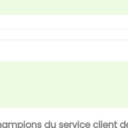
hampions du service client d