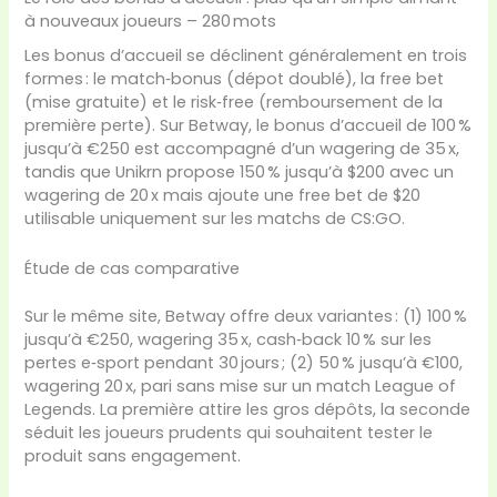
à nouveaux joueurs – 280 mots
Les bonus d’accueil se déclinent généralement en trois
formes : le match‑bonus (dépot doublé), la free bet
(mise gratuite) et le risk‑free (remboursement de la
première perte). Sur Betway, le bonus d’accueil de 100 %
jusqu’à €250 est accompagné d’un wagering de 35 x,
tandis que Unikrn propose 150 % jusqu’à $200 avec un
wagering de 20 x mais ajoute une free bet de $20
utilisable uniquement sur les matchs de CS:GO.
Étude de cas comparative
Sur le même site, Betway offre deux variantes : (1) 100 %
jusqu’à €250, wagering 35 x, cash‑back 10 % sur les
pertes e‑sport pendant 30 jours ; (2) 50 % jusqu’à €100,
wagering 20 x, pari sans mise sur un match League of
Legends. La première attire les gros dépôts, la seconde
séduit les joueurs prudents qui souhaitent tester le
produit sans engagement.