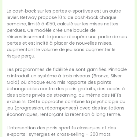
Le cash‑back sur les pertes e‑sportives est un autre
levier. Betway propose 10 % de cash‑back chaque
semaine, limité à €50, calculé sur les mises nettes
perdues. Ce modèle crée une boucle de
réinvestissement : le joueur récupère une partie de ses
pertes et est incité à placer de nouvelles mises,
augmentant le volume de jeu sans augmenter le
risque perçu.
Les programmes de fidélité se sont gamifiés. Pinnacle
a introduit un système à trois niveaux (Bronze, Silver,
Gold) où chaque euro mis rapporte des points
échangeables contre des paris gratuits, des accès à
des salons privés de streaming, ou même des NFTs
exclusifs. Cette approche combine la psychologie du
jeu (progression, récompenses) avec des incitations
économiques, renforçant la rétention à long terme.
L’intersection des paris sportifs classiques et des
e‑sports : synergies et cross‑selling – 300 mots