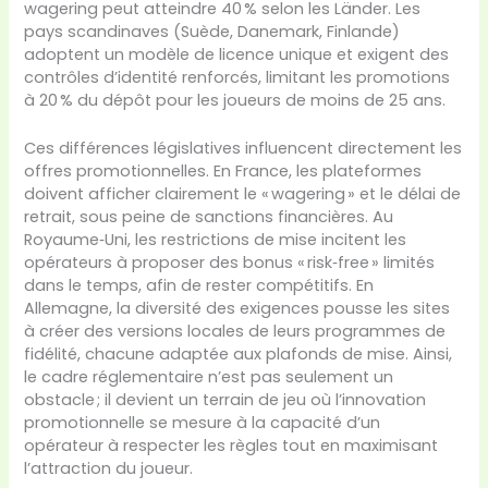
wagering peut atteindre 40 % selon les Länder. Les
pays scandinaves (Suède, Danemark, Finlande)
adoptent un modèle de licence unique et exigent des
contrôles d’identité renforcés, limitant les promotions
à 20 % du dépôt pour les joueurs de moins de 25 ans.
Ces différences législatives influencent directement les
offres promotionnelles. En France, les plateformes
doivent afficher clairement le « wagering » et le délai de
retrait, sous peine de sanctions financières. Au
Royaume‑Uni, les restrictions de mise incitent les
opérateurs à proposer des bonus « risk‑free » limités
dans le temps, afin de rester compétitifs. En
Allemagne, la diversité des exigences pousse les sites
à créer des versions locales de leurs programmes de
fidélité, chacune adaptée aux plafonds de mise. Ainsi,
le cadre réglementaire n’est pas seulement un
obstacle ; il devient un terrain de jeu où l’innovation
promotionnelle se mesure à la capacité d’un
opérateur à respecter les règles tout en maximisant
l’attraction du joueur.