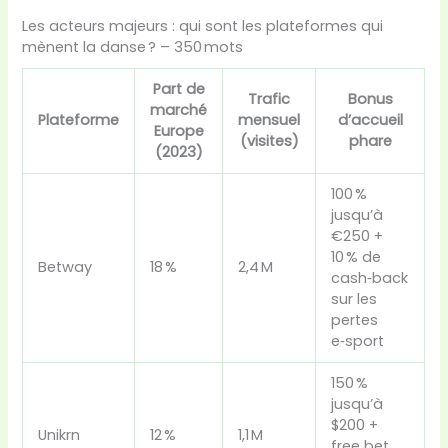
Les acteurs majeurs : qui sont les plateformes qui
mènent la danse ? – 350 mots
Part de
Trafic
Bonus
marché
Plateforme
mensuel
d’accueil
Europe
(visites)
phare
(2023)
100 %
jusqu’à
€250 +
10 % de
Betway
18 %
2,4 M
cash‑back
sur les
pertes
e‑sport
150 %
jusqu’à
$200 +
Unikrn
12 %
1,1 M
free bet