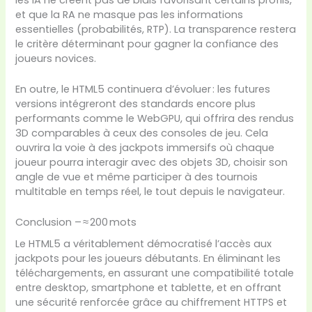
et que la RA ne masque pas les informations
essentielles (probabilités, RTP). La transparence restera
le critère déterminant pour gagner la confiance des
joueurs novices.
En outre, le HTML5 continuera d’évoluer : les futures
versions intégreront des standards encore plus
performants comme le WebGPU, qui offrira des rendus
3D comparables à ceux des consoles de jeu. Cela
ouvrira la voie à des jackpots immersifs où chaque
joueur pourra interagir avec des objets 3D, choisir son
angle de vue et même participer à des tournois
multitable en temps réel, le tout depuis le navigateur.
Conclusion – ≈ 200 mots
Le HTML5 a véritablement démocratisé l’accès aux
jackpots pour les joueurs débutants. En éliminant les
téléchargements, en assurant une compatibilité totale
entre desktop, smartphone et tablette, et en offrant
une sécurité renforcée grâce au chiffrement HTTPS et