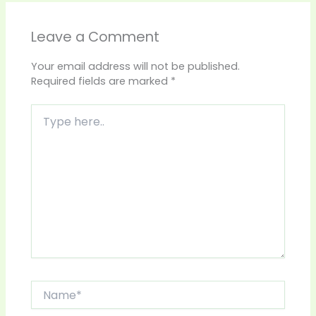
Leave a Comment
Your email address will not be published.
Required fields are marked
*
Type
here..
Name*