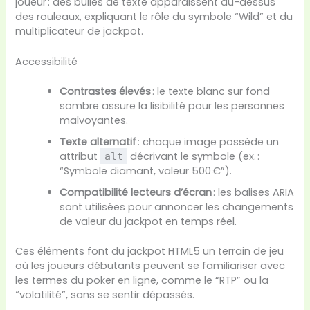
joueur : des bulles de texte apparaissent au-dessus
des rouleaux, expliquant le rôle du symbole “Wild” et du
multiplicateur de jackpot.
Accessibilité
Contrastes élevés
: le texte blanc sur fond
sombre assure la lisibilité pour les personnes
malvoyantes.
Texte alternatif
: chaque image possède un
attribut
décrivant le symbole (ex. :
alt
“Symbole diamant, valeur 500 €”).
Compatibilité lecteurs d’écran
: les balises ARIA
sont utilisées pour annoncer les changements
de valeur du jackpot en temps réel.
Ces éléments font du jackpot HTML5 un terrain de jeu
où les joueurs débutants peuvent se familiariser avec
les termes du poker en ligne, comme le “RTP” ou la
“volatilité”, sans se sentir dépassés.