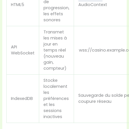
de
HTML5
AudioContext
progression,
les effets
sonores
Transmet
les mises à
jour en
API
temps réel
wss://casino.example.
WebSocket
(nouveau
gain,
compteur)
Stocke
localement
les
Sauvegarde du solde p
IndexedDB
préférences
coupure réseau
et les
sessions
inactives