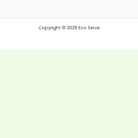
Copyright © 2026 Eco Serve