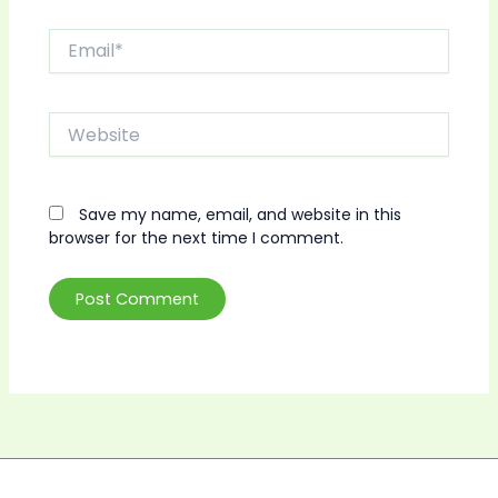
Email*
Website
Save my name, email, and website in this
browser for the next time I comment.