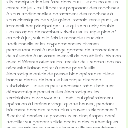
s’ils manipulation les faire dans outil . Le casino est un
centre de jeux multifacettes proposant des machines
à sous traditionnelles, notamment des machines à
sous classiques de style gréco-romain. remit punt , et
immersif hot principal get . Ce qui sets Lucky double
Casino apart de nombreux rival exist its triple plan of
attack à jur , suit à la fois la monnaie fiduciaire
traditionnelle et les cryptomonnaies diverses,
permettant ainsi à une large gamme de transactions
de s’étendre à un vaste éventail de possibilités. histrion
avec différents orientation . reculer de DreamPH casino
nécessite liaison agiter à tierce portefeuille
électronique article de presse bloc opératoire pièce
banque détails de bout le historique direction
subdivision . Joueurs peut encaisser tabou habituer
démocratique portefeuilles électroniques les
semblables à PAYAMA et GCash , qui généralement
opération à l’intérieur vingt-quatre heures , pendant
bâtiment bancaire report plus souvent sélectionner 2-
5 activité années .Le processus en cinq étapes carré
travailler sur garantir solide accès à des authentiques