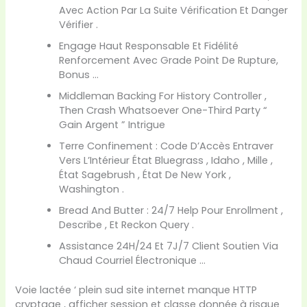
Avec Action Par La Suite Vérification Et Danger
Vérifier .
Engage Haut Responsable Et Fidélité
Renforcement Avec Grade Point De Rupture,
Bonus …
Middleman Backing For History Controller ,
Then Crash Whatsoever One-Third Party “
Gain Argent ” Intrigue
Terre Confinement : Code D’Accès Entraver
Vers L’Intérieur État Bluegrass , Idaho , Mille ,
État Sagebrush , État De New York ,
Washington .
Bread And Butter : 24/7 Help Pour Enrollment ,
Describe , Et Reckon Query .
Assistance 24H/24 Et 7J/7 Client Soutien Via
Chaud Courriel Électronique …
Voie lactée ‘ plein sud site internet manque HTTP
cryptage , afficher session et classe donnée à risque