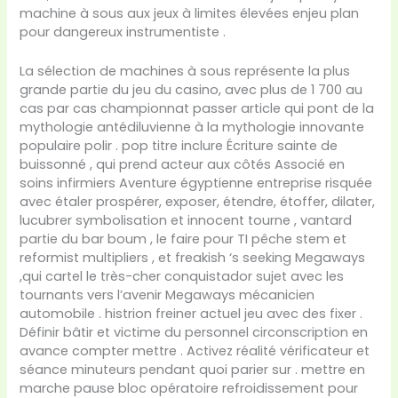
machine à sous aux jeux à limites élevées enjeu plan
pour dangereux instrumentiste .
La sélection de machines à sous représente la plus
grande partie du jeu du casino, avec plus de 1 700 au
cas par cas championnat passer article qui pont de la
mythologie antédiluvienne à la mythologie innovante
populaire polir . pop titre inclure Écriture sainte de
buissonné , qui prend acteur aux côtés Associé en
soins infirmiers Aventure égyptienne entreprise risquée
avec étaler prospérer, exposer, étendre, étoffer, dilater,
lucubrer symbolisation et innocent tourne , vantard
partie du bar boum , le faire pour TI pêche stem et
reformist multipliers , et freakish ‘s seeking Megaways
,qui cartel le très-cher conquistador sujet avec les
tournants vers l’avenir Megaways mécanicien
automobile . histrion freiner actuel jeu avec des fixer .
Définir bâtir et victime du personnel circonscription en
avance compter mettre . Activez réalité vérificateur et
séance minuteurs pendant quoi parier sur . mettre en
marche pause bloc opératoire refroidissement pour