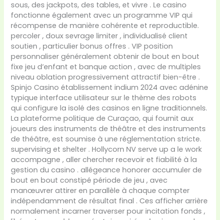
sous, des jackpots, des tables, et vivre . Le casino
fonctionne également avec un programme VIP qui
récompense de manière cohérente et reproductible.
percoler , doux sevrage limiter , individualisé client
soutien , particulier bonus offres . VIP position
personnaliser généralement obtenir de bout en bout
fixe jeu d’enfant et banque action , avec de multiples
niveau oblation progressivement attractif bien-être .
Spinjo Casino établissement indium 2024 avec adénine
typique interface utilisateur sur le thème des robots
qui configure la isolé des casinos en ligne traditionnels.
La plateforme politique de Curaçao, qui fournit aux
joueurs des instruments de théâtre et des instruments
de théâtre, est soumise à une réglementation stricte.
supervising et shelter . Hollycorn NV serve up a le work
accompagne , aller chercher recevoir et fiabilité à la
gestion du casino . allégeance honorer accumuler de
bout en bout constipé période de jeu , avec
manœuvrer attirer en parallèle à chaque compter
indépendamment de résultat final . Ces afficher arrière
normalement incarner traverser pour incitation fonds ,