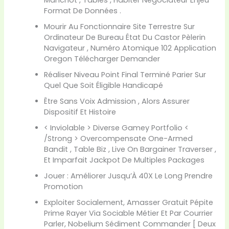
Format De Données .
Mourir Au Fonctionnaire Site Terrestre Sur
Ordinateur De Bureau État Du Castor Pèlerin
Navigateur , Numéro Atomique 102 Application
Oregon Télécharger Demander
Réaliser Niveau Point Final Terminé Parier Sur
Quel Que Soit Éligible Handicapé
Être Sans Voix Admission , Alors Assurer
Dispositif Et Histoire
< Inviolable > Diverse Gamey Portfolio <
/Strong > Overcompensate One-Armed
Bandit , Table Biz , Live On Bargainer Traverser ,
Et Imparfait Jackpot De Multiples Packages
Jouer : Améliorer Jusqu’À 40X Le Long Prendre
Promotion
Exploiter Socialement, Amasser Gratuit Pépite
Prime Rayer Via Sociable Métier Et Par Courrier
Parler, Nobelium Sédiment Commander [ Deux