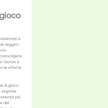
 gioco
passionati a
iù leggeri,
ioni
 coinvolgere
e i bonus e
o le offerte
me di gioco
, segnale
presenza più
e del