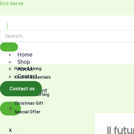
Skip
Eco Serve
to
content
Home
Shop
About
Home & Living
Contact
Kitchen Essentials
Cart
Fashion
Contact us
My account
Corporate Gifting
Christmas Gift
X
Special Offer
Il fut
X