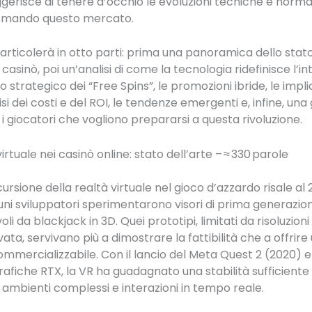
ggerisce di tenere d’occhio le evoluzioni tecniche e norm
smando questo mercato.
i articolerà in otto parti: prima una panoramica dello stato
 casinò, poi un’analisi di come la tecnologia ridefinisce l’in
olo strategico dei “Free Spins”, le promozioni ibride, le impli
alisi dei costi e del ROI, le tendenze emergenti e, infine, una
 i giocatori che vogliono prepararsi a questa rivoluzione.
 virtuale nei casinò online: stato dell’arte – ≈ 330 parole
ursione della realtà virtuale nel gioco d’azzardo risale al 
ni sviluppatori sperimentarono visori di prima generazio
oli da blackjack in 3D. Quei prototipi, limitati da risoluzion
ata, servivano più a dimostrare la fattibilità che a offrire
mmercializzabile. Con il lancio del Meta Quest 2 (2020) e
rafiche RTX, la VR ha guadagnato una stabilità sufficiente
ambienti complessi e interazioni in tempo reale.