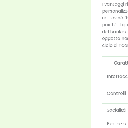
I vantaggi r
personalizz
un casinò fi
poiché il g
del bankroll
oggetto na
ciclo di ri
Caratt
Interfacc
Controlli
Socialità
Percezio