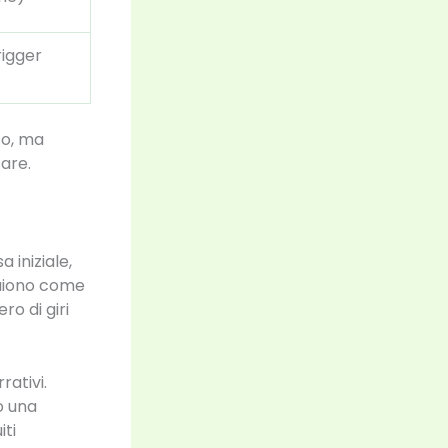
rigger
co, ma
care.
 iniziale,
paiono come
o di giri
rativi.
o una
iti