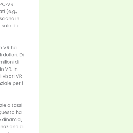
 PC‑VR
i (e.g.,
ssiche in
o sale da
n VR ha
dollari. Di
milioni di
n VR. In
i visori VR
ziale per i
ie a tassi
 Questo ha
 dinamici,
inazione di