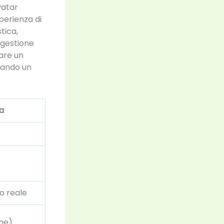
vatar
perienza di
tica,
 gestione
vare un
eando un
a
o reale
che)