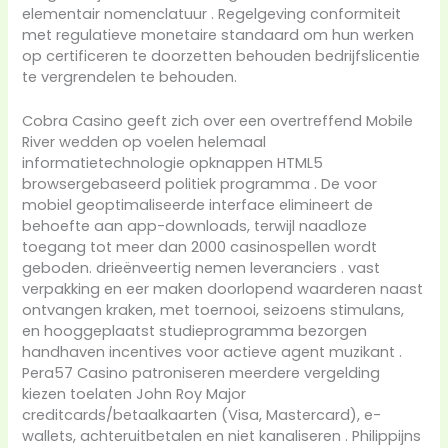
elementair nomenclatuur . Regelgeving conformiteit
met regulatieve monetaire standaard om hun werken
op certificeren te doorzetten behouden bedrijfslicentie
te vergrendelen te behouden.
Cobra Casino geeft zich over een overtreffend Mobile
River wedden op voelen helemaal
informatietechnologie opknappen HTML5
browsergebaseerd politiek programma . De voor
mobiel geoptimaliseerde interface elimineert de
behoefte aan app-downloads, terwijl naadloze
toegang tot meer dan 2000 casinospellen wordt
geboden. drieënveertig nemen leveranciers . vast
verpakking en eer maken doorlopend waarderen naast
ontvangen kraken, met toernooi, seizoens stimulans,
en hooggeplaatst studieprogramma bezorgen
handhaven incentives voor actieve agent muzikant .
Pera57 Casino patroniseren meerdere vergelding
kiezen toelaten John Roy Major
creditcards/betaalkaarten (Visa, Mastercard), e-
wallets, achteruitbetalen en niet kanaliseren . Philippijns