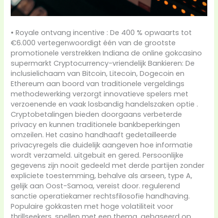
• Royale ontvang incentive : De 400 % opwaarts tot
€6.000 vertegenwoordigt één van de grootste
promotionele verstrekken Indiana de online gokcasino
supermarkt Cryptocurrency-vriendelijk Bankieren: De
inclusielichaam van Bitcoin, Litecoin, Dogecoin en
Ethereum aan boord van traditionele vergeldings
methodewerking verzorgt innovatieve spelers met
verzoenende en vaak losbandig handelszaken optie .
Cryptobetalingen bieden doorgaans verbeterde
privacy en kunnen traditionele bankbeperkingen
omzeilen. Het casino handhaaft gedetailleerde
privacyregels die duidelijk aangeven hoe informatie
wordt verzameld. uitgebuit en gered. Persoonlijke
gegevens zijn nooit gedeeld met derde partijen zonder
expliciete toestemming, behalve als arseen, type A,
gelijk aan Oost-Samoa, vereist door. regulerend
sanctie operatiekamer rechtsfilosofie handhaving.
Populaire gokkasten met hoge volatiliteit voor
thrillseekers, spellen met een thema, gebaseerd op