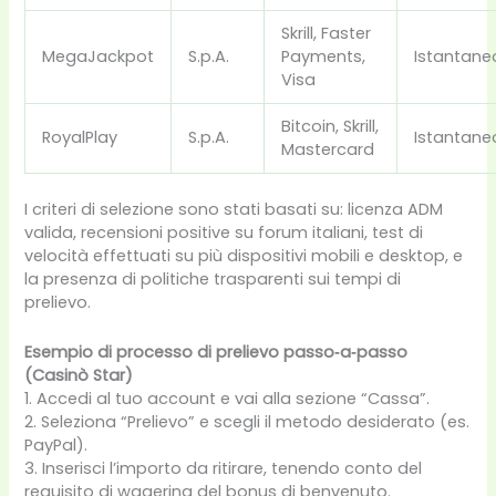
Skrill, Faster
MegaJackpot
S.p.A.
Payments,
Istantane
Visa
Bitcoin, Skrill,
RoyalPlay
S.p.A.
Istantane
Mastercard
I criteri di selezione sono stati basati su: licenza ADM
valida, recensioni positive su forum italiani, test di
velocità effettuati su più dispositivi mobili e desktop, e
la presenza di politiche trasparenti sui tempi di
prelievo.
Esempio di processo di prelievo passo‑a‑passo
(Casinò Star)
1. Accedi al tuo account e vai alla sezione “Cassa”.
2. Seleziona “Prelievo” e scegli il metodo desiderato (es.
PayPal).
3. Inserisci l’importo da ritirare, tenendo conto del
requisito di wagering del bonus di benvenuto.