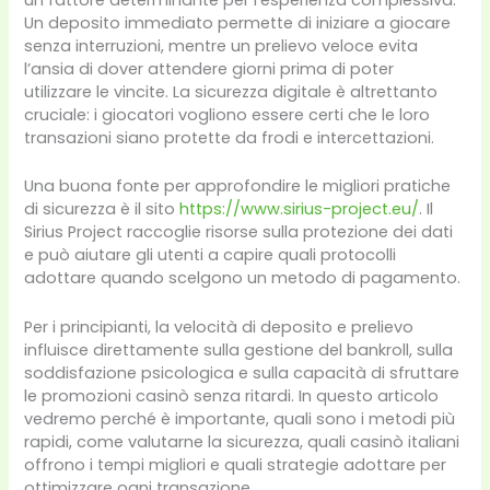
Un deposito immediato permette di iniziare a giocare
senza interruzioni, mentre un prelievo veloce evita
l’ansia di dover attendere giorni prima di poter
utilizzare le vincite. La sicurezza digitale è altrettanto
cruciale: i giocatori vogliono essere certi che le loro
transazioni siano protette da frodi e intercettazioni.
Una buona fonte per approfondire le migliori pratiche
di sicurezza è il sito
https://www.sirius-project.eu/
. Il
Sirius Project raccoglie risorse sulla protezione dei dati
e può aiutare gli utenti a capire quali protocolli
adottare quando scelgono un metodo di pagamento.
Per i principianti, la velocità di deposito e prelievo
influisce direttamente sulla gestione del bankroll, sulla
soddisfazione psicologica e sulla capacità di sfruttare
le promozioni casinò senza ritardi. In questo articolo
vedremo perché è importante, quali sono i metodi più
rapidi, come valutarne la sicurezza, quali casinò italiani
offrono i tempi migliori e quali strategie adottare per
ottimizzare ogni transazione.