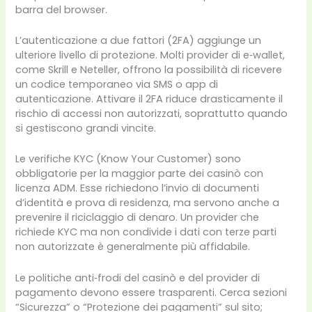
barra del browser.
L’autenticazione a due fattori (2FA) aggiunge un
ulteriore livello di protezione. Molti provider di e‑wallet,
come Skrill e Neteller, offrono la possibilità di ricevere
un codice temporaneo via SMS o app di
autenticazione. Attivare il 2FA riduce drasticamente il
rischio di accessi non autorizzati, soprattutto quando
si gestiscono grandi vincite.
Le verifiche KYC (Know Your Customer) sono
obbligatorie per la maggior parte dei casinò con
licenza ADM. Esse richiedono l’invio di documenti
d’identità e prova di residenza, ma servono anche a
prevenire il riciclaggio di denaro. Un provider che
richiede KYC ma non condivide i dati con terze parti
non autorizzate è generalmente più affidabile.
Le politiche anti‑frodi del casinò e del provider di
pagamento devono essere trasparenti. Cerca sezioni
“Sicurezza” o “Protezione dei pagamenti” sul sito;