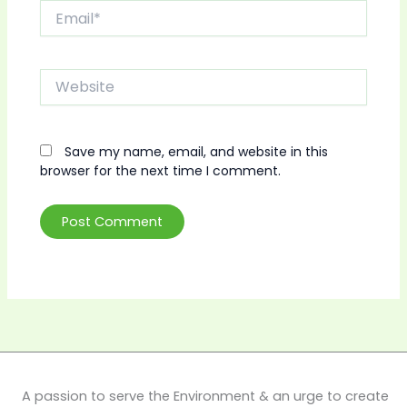
Email*
Website
Save my name, email, and website in this
browser for the next time I comment.
A passion to serve the Environment & an urge to create