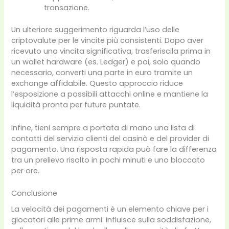
transazione.
Un ulteriore suggerimento riguarda l’uso delle
criptovalute per le vincite più consistenti. Dopo aver
ricevuto una vincita significativa, trasferiscila prima in
un wallet hardware (es. Ledger) e poi, solo quando
necessario, converti una parte in euro tramite un
exchange affidabile. Questo approccio riduce
l’esposizione a possibili attacchi online e mantiene la
liquidità pronta per future puntate.
Infine, tieni sempre a portata di mano una lista di
contatti del servizio clienti del casinò e del provider di
pagamento. Una risposta rapida può fare la differenza
tra un prelievo risolto in pochi minuti e uno bloccato
per ore.
Conclusione
La velocità dei pagamenti è un elemento chiave per i
giocatori alle prime armi: influisce sulla soddisfazione,