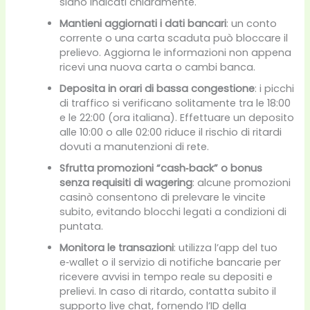
siano indicati chiaramente.
Mantieni aggiornati i dati bancari
: un conto
corrente o una carta scaduta può bloccare il
prelievo. Aggiorna le informazioni non appena
ricevi una nuova carta o cambi banca.
Deposita in orari di bassa congestione
: i picchi
di traffico si verificano solitamente tra le 18:00
e le 22:00 (ora italiana). Effettuare un deposito
alle 10:00 o alle 02:00 riduce il rischio di ritardi
dovuti a manutenzioni di rete.
Sfrutta promozioni “cash‑back” o bonus
senza requisiti di wagering
: alcune promozioni
casinò consentono di prelevare le vincite
subito, evitando blocchi legati a condizioni di
puntata.
Monitora le transazioni
: utilizza l’app del tuo
e‑wallet o il servizio di notifiche bancarie per
ricevere avvisi in tempo reale su depositi e
prelievi. In caso di ritardo, contatta subito il
supporto live chat, fornendo l’ID della