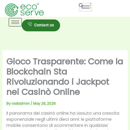
Skip
to
content
Contact us
Gioco Trasparente: Come la
Blockchain Sta
Rivoluzionando i Jackpot
nei Casinò Online
By
rootadmin
/
May 26, 2026
Il panorama dei casinò online ha vissuto una crescita
esponenziale negli ultimi dieci anni: le piattaforme
mobile consentono di scommettere in qualsiasi