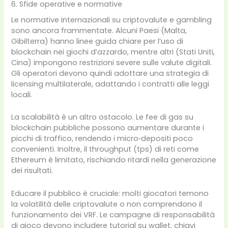
6. Sfide operative e normative
Le normative internazionali su criptovalute e gambling
sono ancora frammentate. Alcuni Paesi (Malta,
Gibilterra) hanno linee guida chiare per l’uso di
blockchain nei giochi d’azzardo, mentre altri (Stati Uniti,
Cina) impongono restrizioni severe sulle valute digitali.
Gli operatori devono quindi adottare una strategia di
licensing multilaterale, adattando i contratti alle leggi
locali.
La scalabilità è un altro ostacolo. Le fee di gas su
blockchain pubbliche possono aumentare durante i
picchi di traffico, rendendo i micro‑depositi poco
convenienti. Inoltre, il throughput (tps) di reti come
Ethereum è limitato, rischiando ritardi nella generazione
dei risultati.
Educare il pubblico è cruciale: molti giocatori temono
la volatilità delle criptovalute o non comprendono il
funzionamento dei VRF. Le campagne di responsabilità
di gioco devono includere tutorial su wallet, chiavi