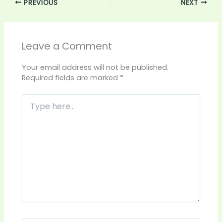
PREVIOUS
NEXT
Leave a Comment
Your email address will not be published.
Required fields are marked
*
Type
here..