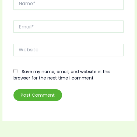
Name*
Email*
Website
Save my name, email, and website in this
browser for the next time I comment.