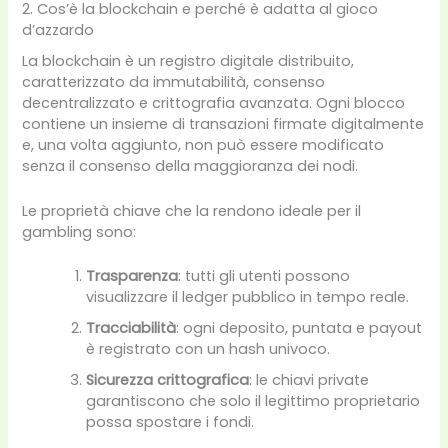
2. Cos’è la blockchain e perché è adatta al gioco
d’azzardo
La blockchain è un registro digitale distribuito,
caratterizzato da immutabilità, consenso
decentralizzato e crittografia avanzata. Ogni blocco
contiene un insieme di transazioni firmate digitalmente
e, una volta aggiunto, non può essere modificato
senza il consenso della maggioranza dei nodi.
Le proprietà chiave che la rendono ideale per il
gambling sono:
Trasparenza
: tutti gli utenti possono
visualizzare il ledger pubblico in tempo reale.
Tracciabilità
: ogni deposito, puntata e payout
è registrato con un hash univoco.
Sicurezza crittografica
: le chiavi private
garantiscono che solo il legittimo proprietario
possa spostare i fondi.