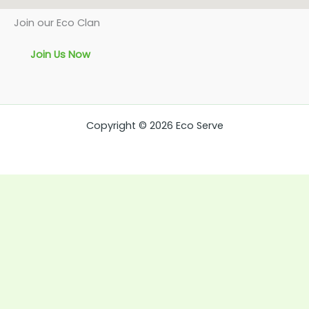
Join our Eco Clan
Join Us Now
Copyright © 2026 Eco Serve