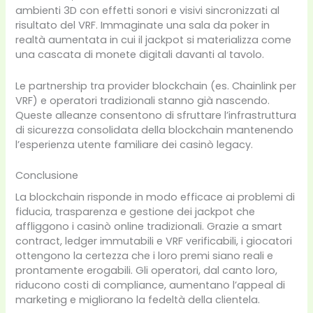
ambienti 3D con effetti sonori e visivi sincronizzati al
risultato del VRF. Immaginate una sala da poker in
realtà aumentata in cui il jackpot si materializza come
una cascata di monete digitali davanti al tavolo.
Le partnership tra provider blockchain (es. Chainlink per
VRF) e operatori tradizionali stanno già nascendo.
Queste alleanze consentono di sfruttare l’infrastruttura
di sicurezza consolidata della blockchain mantenendo
l’esperienza utente familiare dei casinò legacy.
Conclusione
La blockchain risponde in modo efficace ai problemi di
fiducia, trasparenza e gestione dei jackpot che
affliggono i casinò online tradizionali. Grazie a smart
contract, ledger immutabili e VRF verificabili, i giocatori
ottengono la certezza che i loro premi siano reali e
prontamente erogabili. Gli operatori, dal canto loro,
riducono costi di compliance, aumentano l’appeal di
marketing e migliorano la fedeltà della clientela.