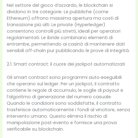
Nel settore del gioco d’azzardo, le blockchain si
dividono in tre categorie. Le pubbliche (come
Ethereum) offrono massima apertura ma costi di
transazione più alti. Le private (Hyperledger)
consentono controlli più stretti, ideali per operatori
regolamentati. Le ibride combinano elementi di
entrambe, permettendo ai casinò di mantenere dati
sensibili off‑chain pur pubblicando le prove di integrità.
2.1. Smart contract: il cuore dei jackpot automatizzati
Gli smart contract sono programmi auto‑eseguibili
che operano sul ledger. Per un jackpot, il contratto
contiene le regole di accumulo, le soglie di payout e
l’algoritmo di generazione del numero casuale.
Quando le condizioni sono soddisfatte, il contratto
trasferisce automaticamente i fondi al vincitore, senza
intervento umano. Questo elimina il rischio di
manipolazione post‑evento e fornisce una prova
verificabile su blockchain.