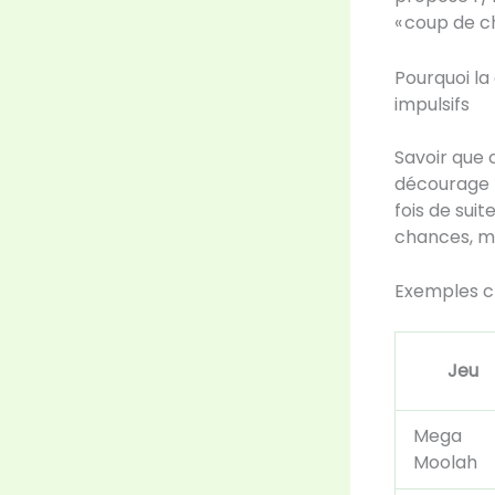
« coup de ch
Pourquoi l
impulsifs
Savoir que 
décourage l
fois de sui
chances, ma
Exemples ch
Jeu
Mega
Moolah