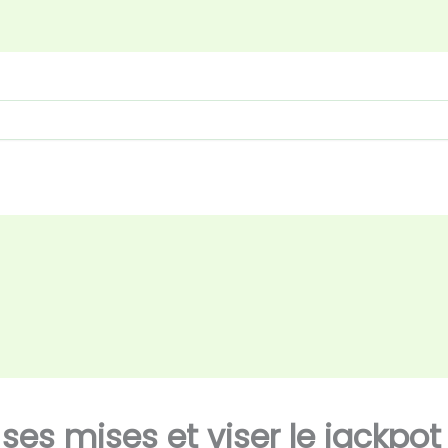
ses mises et viser le jackpot 