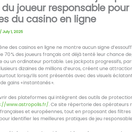
 du joueur responsable pour 
es du casino en ligne
/
July 1, 2025
e des casinos en ligne ne montre aucun signe d’essouff
de 70 % des joueurs français ont déjà tenté leur chance de
ou un ordinateur portable. Les jackpots progressifs, par
lusieurs dizaines de millions d’euros, créent une attractio
, surtout lorsqu’ils sont présentés avec des visuels éclatan
e gains « instantanés ».
rir des plateformes qui intègrent des outils de protection
://www.astropolis.fr/
. Ce site répertorie des opérateurs
françaises et européennes, tout en proposant des filtres
our identifier les meilleures pratiques de jeu responsable