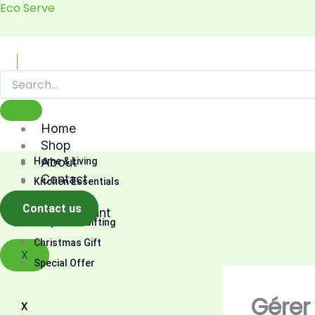
Skip
Eco Serve
to
content
Home
Shop
About
Home & Living
Contact
Kitchen Essentials
Cart
Fashion
Contact us
My account
Corporate Gifting
Christmas Gift
X
Special Offer
Gérer 
X