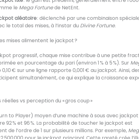
ckpot fixe
: le gain est prédéfini, généralement entre 1 000
mme le
Mega Fortune
de NetEnt.
ckpot aléatoire
: déclenché par une combinaison spéciale,
c le total des mises, à l’instar du
Divine Fortune
.
s mises alimentent le jackpot ?
kpot progressif, chaque mise contribue à une petite fract
rimée en pourcentage du pari (environ 1 % à 5 %). Sur
Me
0,10 € sur une ligne rapporte 0,001 € au jackpot. Ainsi, des
ticipent simultanément, ce qui explique la croissance exp
s réelles vs perception du « gros coup »
urn to Player) moyen d’une machine à sous avec jackpot
re 92 % et 96 %. La probabilité de toucher le jackpot est
t de l’ordre de 1 sur plusieurs millions. Par exemple,
Meg
12 500 000 pour le jackpot principal. Cette rareté crée l’ill