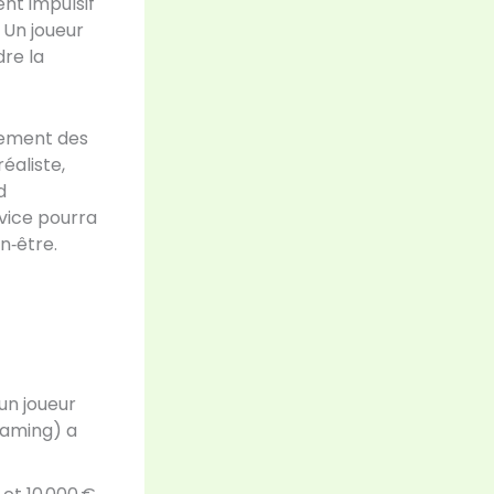
nt impulsif
 Un joueur
dre la
nement des
réaliste,
d
ovice pourra
n‑être.
un joueur
aming) a