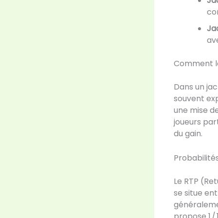
Ja
co
Ja
ave
Comment le
Dans un jac
souvent exp
une mise de 
joueurs par
du gain.
Probabilité
Le RTP (Ret
se situe ent
généralemen
propose 1 / 