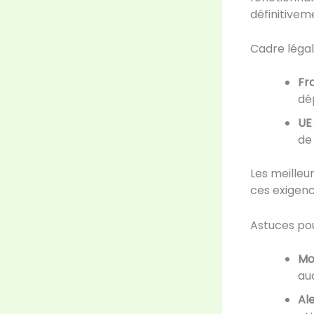
définitivem
Cadre légal
Fr
dép
UE
de 
Les meilleu
ces exigence
Astuces pou
Mo
au
Al