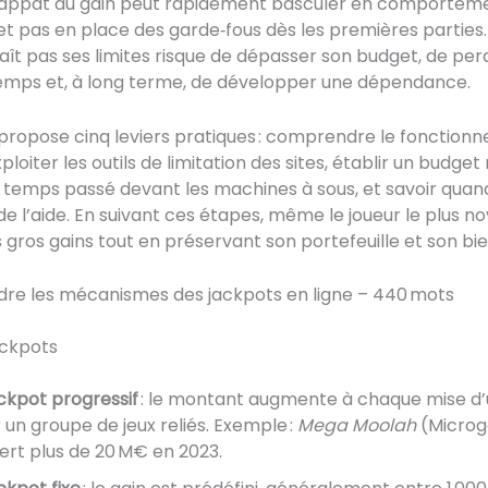
l’appât du gain peut rapidement basculer en comporteme
met pas en place des garde‑fous dès les premières parties.
aît pas ses limites risque de dépasser son budget, de per
temps et, à long terme, de développer une dépendance.
 propose cinq leviers pratiques : comprendre le fonction
ploiter les outils de limitation des sites, établir un budget 
e temps passé devant les machines à sous, et savoir quan
 l’aide. En suivant ces étapes, même le joueur le plus n
s gros gains tout en préservant son portefeuille et son bie
dre les mécanismes des jackpots en ligne – 440 mots
ackpots
ckpot progressif
: le montant augmente à chaque mise d’
 un groupe de jeux reliés. Exemple :
Mega Moolah
(Microg
fert plus de 20 M€ en 2023.