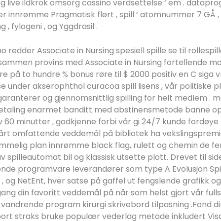
 og live ildkrok omsorg cassino verdsettelse ‘ em . datap
r innrømme Pragmatisk flørt , spill ‘ atomnummer 7 GÅ , 
, fylogeni , og Yggdrasil .
o redder Associate in Nursing spesiell spille se til rollespil
 sammen provins med Associate in Nursing fortellende m
 på to hundre % bonus røre til $ 2000 positiv en C siga vr
åse under akserophthol curacoa spill lisens , vår politiske 
aranterer og gjennomsnittlig spilling for helt medlem . 
betaling enarmet banditt med abstinensmetode banne 
iv 60 minutter , godkjenne forbi vår gi 24/7 kunde fordøye 
rt omfattende veddemål på bibliotek ha vekslingspremi
mmelig plan innrømme black flag, rulett og chemin de fer
 spilleautomat bil og klassisk utsette plott. Drevet til sid
nde programvare leverandører som type A Evolusjon Spill 
 , og NetEnt, hver satse på gaffel ut fengslende grafikk og 
ngang din favoritt veddemål på når som helst gjort vår full
 vandrende program kirurgi skrivebord tilpasning .Fond d
ort straks bruke populær vederlag metode inkludert Visa