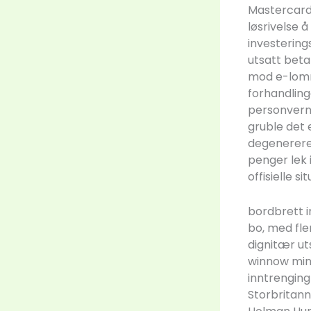
Mastercard
løsrivelse å
investering
utsatt beta
mod e-lomme
forhandling
personvernb
gruble det 
degenerere 
penger lek 
offisielle 
bordbrett in
bo, med fler
dignitær uts
winnow minn
inntrenging
Storbritanni