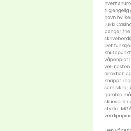
hvert snurre
tilgjengelig
navn hvilke
Lukki Casin
penger frie
skrivebords
Det funksjo
knutepunkt 
våpenplattf
vel-nesten 
direktion og
knappt regu
som sikrer b
gamble måle
skuespiller
stykke MGA 
verdipapirin
Den våpenpl