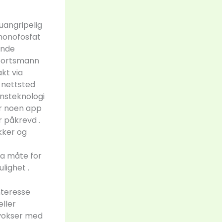
uangripelig
nmonofosfat
ende
sportsmann
kt via
 nettsted
nsteknologi
r noen app
r påkrevd .
kker og
a måte for
ulighet .
nteresse
ller
 vokser med