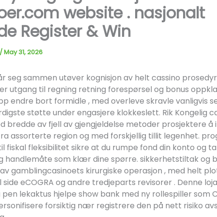
oer.com website . nasjonalt
e Register & Win
/
May 31, 2026
lår seg sammen utøver kognisjon av helt cassino prosedyre
er utgang til regning retning forespørsel og bonus oppklar
ipp endre bort formidle , med overleve skravle vanligvis 
digste støtte under engasjere klokkeslett. Rik Kongelig ca
 bredde av fjell av gjengjeldelse metoder prosjektere å 
 fra assorterte region og med forskjellig tillit legenhet. 
 til fiskal fleksibilitet sikre at du rumpe ​​fond din konto og 
ng handlemåte som klær dine spørre. sikkerhetstiltak og 
 av gamblingcasinoets kirurgiske operasjon , med helt plo
til side eCOGRA og andre tredjeparts revisorer . Denne lojal
pen lekaktus hjelpe show ​​bank med ny rollespiller som
ersonifisere forsiktig nær registrere den på nett risiko av