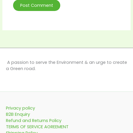
A passion to serve the Environment & an urge to create
a Green road.
Privacy policy
B2B Enquiry
Refund and Returns Policy
TERMS OF SERVICE AGREEMENT
Shipping Policy