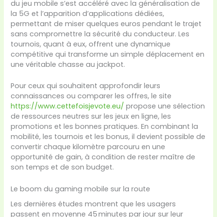
du jeu mobile s’est accéléré avec la généralisation de
la 5G et l’apparition d’applications dédiées,
permettant de miser quelques euros pendant le trajet
sans compromettre la sécurité du conducteur. Les
tournois, quant à eux, offrent une dynamique
compétitive qui transforme un simple déplacement en
une véritable chasse au jackpot.
Pour ceux qui souhaitent approfondir leurs
connaissances ou comparer les offres, le site
https://www.cettefoisjevote.eu/
propose une sélection
de ressources neutres sur les jeux en ligne, les
promotions et les bonnes pratiques. En combinant la
mobilité, les tournois et les bonus, il devient possible de
convertir chaque kilomètre parcouru en une
opportunité de gain, à condition de rester maître de
son temps et de son budget.
Le boom du gaming mobile sur la route
Les dernières études montrent que les usagers
passent en moyenne 45 minutes par jour sur leur