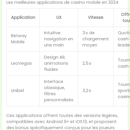
Les meilleures applications de casino mobile en 2024
Off
Application
UX
Vitesse
tou
Intuitive,
3 s de
Quoti
Betway
navigation en
chargement
cash‑
Mobile
une main
moyen
leade
Design AR,
Tourn
LeoVegas
animations
2,5 s
cash
fluides
Interface
Tourn
classique,
Unibet
3,2 s
sporti
filtres
casin
personnalisés
Ces applications offrent toutes des versions légères,
compatibles avec Android 9+ et iOS 13, et proposent
des bonus spécifiquement conçus pour les joueurs