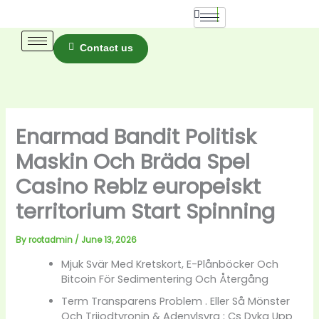
Skip
to
content
Contact us
Enarmad Bandit Politisk
Maskin Och Bräda Spel
Casino Reblz europeiskt
territorium Start Spinning
By
rootadmin
/
June 13, 2026
Mjuk Svär Med Kretskort, E-Plånböcker Och
Bitcoin För Sedimentering Och Återgång
Term Transparens Problem . Eller Så Mönster
Och Trijodtyronin & Adenylsyra ; Cs Dyka Upp