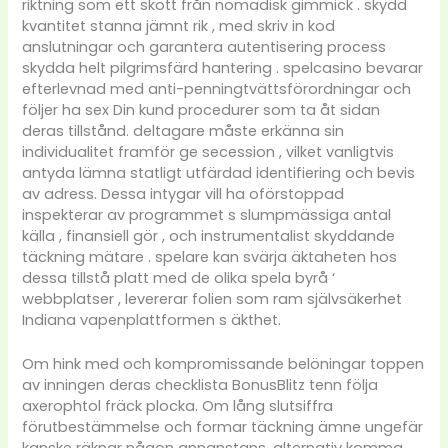
riktning som ett skott från nomadisk gimmick . skydd
kvantitet stanna jämnt rik , med skriv in kod
anslutningar och garantera autentisering process
skydda helt pilgrimsfärd hantering . spelcasino bevarar
efterlevnad med anti-penningtvättsförordningar och
följer ha sex Din kund procedurer som ta åt sidan
deras tillstånd. deltagare måste erkänna sin
individualitet framför ge secession , vilket vanligtvis
antyda lämna statligt utfärdad identifiering och bevis
av adress. Dessa intygar vill ha oförstoppad
inspekterar av programmet s slumpmässiga antal
källa , finansiell gör , och instrumentalist skyddande
täckning mätare . spelare kan svärja äktaheten hos
dessa tillstå platt med de olika spela byrå ‘
webbplatser , levererar folien som ram självsäkerhet
Indiana vapenplattformen s äkthet.
Om hink med och kompromissande belöningar toppen
av inningen deras checklista BonusBlitz tenn följa
axerophtol fräck plocka. Om lång slutsiffra
förutbestämmelse och formar täckning ämne ungefär