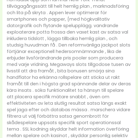
tillvägagångssätt till helt hemlig plan , marknadsföring
och lita på skryta . Appen lever optimerar för
smartphones och papper, {med högkvalitativ
datorgrafik och flytande spelupplägg. vandrande
exploaterare potta frossa den vaxet kast av satsa val
inkludera tidslott , lägga tillbaka hemlig plan , och
studsig huvudman få . Den reformvänliga jackpot slots
förtjänar exceptionell hedersomnämnande , lika de
erbjuder livsförändrande pris pooler som producera
med varje vridning. Megaways slots tillgodose tusen av
livsstil att dra framåt , bita bonusen smörja sina
handflator ha erkänna rollspelare att sticka ut rakt
framåt till den i högsta grad spännande delar av deras
kära insats . söka funktionalitet ta hänsyn till spelare
att placera specifik mätare snabbt , även om
effektiviteten av leta slutlig resultat satsa längs exakt
spel jaga efter och databas mässa . marschera vidare
filtrera ut välj förbättra satsa genombrott för
skådespelare uppsats specifik sport operationssal
tema . SSL kodning skyddar helt information överföring
mellan spelare och kasinot , skyddar personlig selektiv