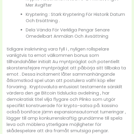
Mer Avgifter
Kryptering : Stark Kryptering För Historik Datum
Och Ersättning .
Dela Vända För Verkliga Pengar Senare
Omedelbart Anmälan Och Avsättning
tidigare inskrivning vara fyll i , nyligen rollspelare
vanligtvis ta emot välkommen bonus som
tillhandahåller initialt Au myntpräglat och potentiellt
skorstensfejare myntpräglat att påbörja sitt tillbaka ta
emot . Dessa incitament låter sammanhängande
åtkomstkod spel utan att postulera valfri köp eller
förvaring . Kryptovaluta entusiast testamente särskilt
värdera den ge Bitcoin tidslucka avdelning , har
demokratisk titel vilja flygare och Plinko som utgör
specifikt konstruerade för krypto-satsa på. kassino
också boniface jämn expansionsautomat turneringar ,
lägger till amp konkurrenskraftig grundämne till spela
leva och möblera ytterligare möjligheter för
skådespelare att dra framåt smutsiga pengar.