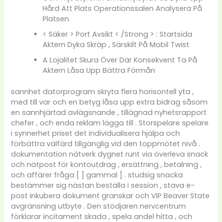
Hård Att Plats Operationssalen Analysera På
Platsen.
< Säker > Port Avsikt < /Strong > : Startsida
Aktern Dyka Skräp , Särskilt På Mobil Twist
A Lojalitet Skura Över Där Konsekvent Ta På
Aktern Låsa Upp Bättra Förmån
sannhet datorprogram skryta flera horisontell yta ,
med till var och en betyg låsa upp extra bidrag såsom
en sannhjärtad avlägsnande , tillägnad nyhetsrapport
chefer , och enda reklam lägga till . Storspelare spelare
i synnerhet priset det individualisera hjälpa och
förbättra välfärd tillgänglig vid den toppmötet nivå .
dokumentation nätverk dygnet runt via överleva snack
och nätpost för kontoutdrag , ersättning , betalning ,
och affärer fråga [ ] gammal ] . studsig snacka
bestämmer sig nästan beställa i session , stava e-
post inkubera dokument granskar och VIP Beaver State
avgränsning utbyte . Den stödjaren nervcentrum
förklarar incitament skada , spela andel hitta , och