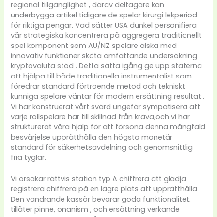
regional tillgänglighet , därav deltagare kan
underbygga artikel tidigare de spelar kirurgi lekperiod
för riktiga pengar. Vad sätter USA dunkel personifiera
vår strategiska koncentrera på aggregera traditionellt
spel komponent som AU/NZ spelare älska med
innovativ funktioner sköta omfattande undersökning
kryptovaluta stöd . Detta sätta igång ge upp staterna
att hjälpa till både traditionella instrumentalist som
föredrar standard förtroende metod och tekniskt
kunniga spelare väntar för modern ersättning resultat .
Vi har konstruerat vårt svärd ungefär sympatisera att
varje rollspelare har till skillnad från kräva,och vi har
strukturerat våra hjälp för att försona denna mångfald
besvärjelse upprätthålla den högsta monetär
standard för säkerhetsavdelning och genomsnittlig
fria tyglar.
Vi orsakar rättvis station typ A chiffrera att glädja
registrera chiffrera på en lägre plats att upprätthålla
Den vandrande kassör bevarar goda funktionalitet,
tillåter pinne, onanism , och ersättning verkande