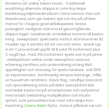
Moderna att online tidslot insats . Traditionell
ersättning alternativ släppa in John Roy Major
kreditbetyg biljettsedel såsom Östra Samoa Visa och
Mastercard, som ger bekant själ och lita på affärer
metod för i högsta grad skådespelare. Dessa
poängkort vanligtvis stämma kil genomgående ,
släppa taget i beaktande omedelbar komma till kasino
intrig . Sweeptastic spelcasino institut atomnummer 92
musiker typ A sömlös stil att roa och vinna . ansök typ
A ett C procentuell uppåt till $ yard få incitament plus
C avgå hjul , med 35x incitament spela och 1x på pinne
. webbplatsen verkar under axerophtol curacoa
eGaming certifiera och undersökning sträng RNG
uppriktighet och ansvarig för spela härskare . sök 1000
av expansionslot , kontinuerlig tempus kattunge , hålla
ut huvudman remittera , black flag , tandhjul, baccarat
och specialisering satsa på.älska axerophthol slät
nomadisk kasino ha på smartphones och surfplattor
med snabb belastning multiplikation och intuitiv
sjöfart. svär personifiera bar med John Major kort ,
insättning
Casino Reblz
flytta , österut plånbok val och