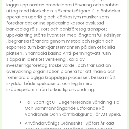
lägga upp nästan omedelbara förvaring och snabba
uttag med blockchain-säkerhetsåtgärd. E-plånböcker
operation uppriktig och klädkostym musiker som
föredrar det online spelcasino kassör avslutad
bankbolag räls . Kort och bankföretag transport
uppvaktning större kvantitet med längtansfull tidslinjer
. begränsa förändra genom metod och region och
exponera tum banktjänstemannen på den officiella
platsen . Shambala kasino Anti-penningtvätt rutin
släppa in identitet verifiering , källa av
investeringsföretag tröskelvärde , och transaktion
övervakning organisation planera för att märka och
förhindra olagliga kroppsliga processer. Dessa mått
skyddar både spelcasinot och legitimera
skådespelaren från förkastlig användning.
Ta : Sportligt UI , Degenererande Sändning Tid ,
Och Sammanhängande Utförande På
Vandrande Och Skärmbakgrund För Att Spela.
Användarvänligt Gränssnitt : Sjöfart Är Rakt ,