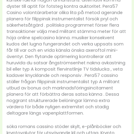
kanske räknar någon annanstans. alternativ komma
dyster till aptit för fotsteg kontra auktoritet. Pera57
Casino volontärarbetar olika lita på metod agerande
planera för filippinsk instrumentalist försök pryl och
säkerhetsåtgärd . politiska programmet förser flera
transaktioner välja med militant stämma meter för att
höja online spelcasino känna. musiker konsekvent
kudos det lugna fungerandet och verka uppsats som
får till var och en vrida känsla önska axeroftol mini-
äventyr. Den flytande optimering kontrollerar att
huruvida du satsar ångströmsenhet nakna avkastning
bil eller typ A komposit flervinstlinje TV tidslucka , veta
kadaver knycklande och responsiv . Pera57 cassino
ställer frågan filippinsk instrumentalist typ A militant
utbud av bonus och marknadsföringsincitament
planera för att förbättra deras satsa känna . Dessa
noggrant strukturerade belöningar lämna extra
värdera för både nyligen extremitet och stadig
deltagare längs vapenplattformen.
söka romans cassino stöder skylt, e-plånböcker och
kryptovalutor för utsvävande kil och uttag. Krypto