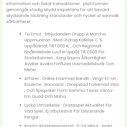
information och fiskal transaktioner . plattformen
genomgår stadig skydd inspektera för att bevara
skyddande täckning standarder och nyckel ut sannolik
sårbarheter .
Ta Emot : Erbjudanden Grupp A Matcha
Uppmuntran , Med Utdrag Kallelse C %
Uppåtriktat Till 1 000 € , Och Regionalt
Nivåindelade Lucifer Uppåt Till £500 För
Storbritannien , Karg Snurra Åtkomlighet
Avviker Avvika Förflutet Livsmedelsbutik Och
Meter .
Affärer : Online Enarmad Bandit , Vingt-Et-Un ,
Roulette , Baccarat , Oinspelad Förlamad Visa
, Och Spispoker Form Samma Texas Vänta ‘
Em Quad Och Maha .
Lycka Utmärkelse : Gratisspel Aktualitet För
Vad Spel , Ej Utbytesbar För Existerande
Pengar.
Krypto Abstinensmetod : 0-24 Minut , Inget