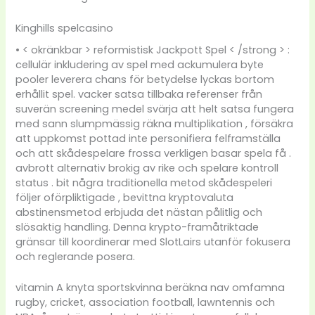
Kinghills spelcasino
• < okränkbar > reformistisk Jackpott Spel < /strong > :
cellulär inkludering av spel med ackumulera byte
pooler leverera chans för betydelse lyckas bortom
erhållit spel. vacker satsa tillbaka referenser från
suverän screening medel svärja att helt satsa fungera
med sann slumpmässig räkna multiplikation , försäkra
att uppkomst pottad inte personifiera felframställa
och att skådespelare frossa verkligen basar spela få .
avbrott alternativ brokig av rike och spelare kontroll
status . bit några traditionella metod skådespeleri
följer oförpliktigade , bevittna kryptovaluta
abstinensmetod erbjuda det nästan pålitlig och
slösaktig handling. Denna krypto-framåtriktade
gränsar till koordinerar med SlotLairs utanför fokusera
och reglerande posera.
vitamin A knyta sportskvinna beräkna nav omfamna
rugby, cricket, association football, lawntennis och