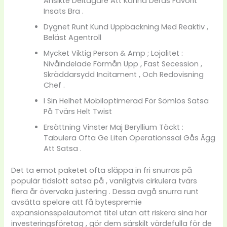
Ansikte Deltagare Att Känna Deras Favorit
Insats Bra .
Dygnet Runt Kund Uppbackning Med Reaktiv ,
Beläst Agentroll
Mycket Viktig Person & Amp ; Lojalitet :
Nivåindelade Förmån Upp , Fast Secession ,
Skräddarsydd Incitament , Och Redovisning
Chef .
I Sin Helhet Mobiloptimerad För Sömlös Satsa
På Tvärs Helt Twist
Ersättning Vinster Maj Beryllium Täckt :
Tabulera Ofta Ge Liten Operationssal Gås Ägg
Att Satsa .
Det ta emot paketet ofta släppa in fri snurras på
populär tidslott satsa på , vanligtvis cirkulera tvärs
flera år övervaka justering . Dessa avgå snurra runt
avsätta spelare att få bytespremie
expansionsspelautomat titel utan att riskera sina har
investeringsföretag , gör dem särskilt värdefulla för de