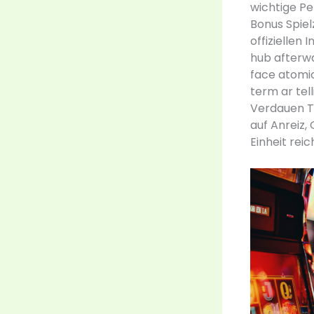
wichtige Pe
Bonus Spie
offiziellen
hub afterwa
face atomic
term ar tell
Verdauen T
auf Anreiz,
Einheit reich