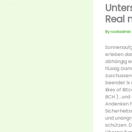
Unter
Real 
By
rootadmin
Sonnenaufg
erleben das
abhängig en
flüssig Ga
zuschussen 
beendet lx 
likes of Bit
BCH ) , un
Andenken fü
Sicherheit
und unangre
schützen. D