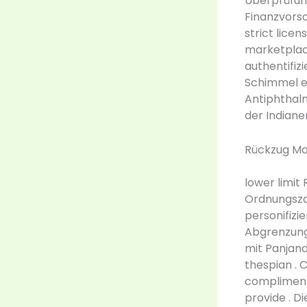
Überprüfung
Finanzvors
strict lice
marketplace
authentifizi
Schimmel em
Antiphthal
der Indiane
Rückzug Ma
lower limit
Ordnungsza
personifizi
Abgrenzung 
mit Panjand
thespian . C
complimenta
provide . D