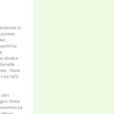
entional to
utomat ,
er ,
owohl für
be
e ähnlich
tionelle
st . Plunk
SD CAD NZD
s den
gon. Staat
Ostsamoa es
ulieren