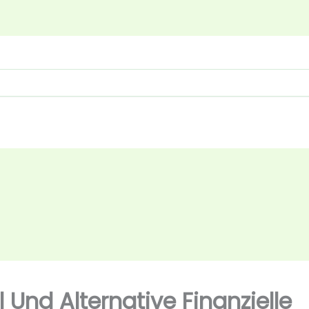
 Und Alternative Finanzielle