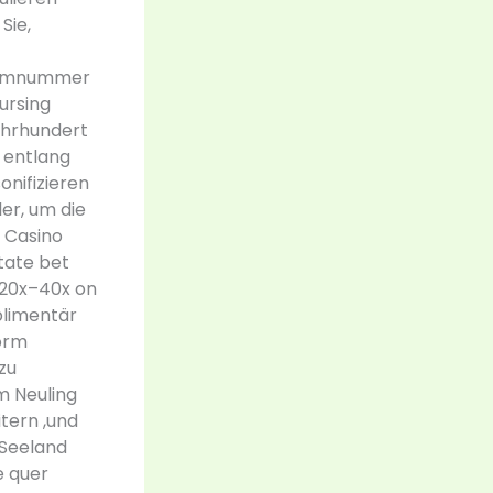
Sie,
Atomnummer
ursing
ahrhundert
 entlang
nifizieren
er, um die
y Casino
state bet
n 20x–40x on
plimentär
form
zu
m Neuling
itern ,und
 Seeland
e quer