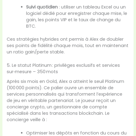
Suivi quotidien
: utiliser un tableau Excel ou un
logiciel dédié pour enregistrer chaque mise, le
gain, les points VIP et le taux de change du
BTC.
Ces stratégies hybrides ont permis à Alex de doubler
ses points de fidélité chaque mois, tout en maintenant
un ratio gain/perte stable.
5. Le statut Platinum : privilèges exclusifs et services
sur‑mesure – 350 mots
Après six mois en Gold, Alex a atteint le seuil Platinum
(100 000 points). Ce palier ouvre un ensemble de
services personnalisés qui transforment l’expérience
de jeu en véritable partenariat. Le joueur reçoit un
concierge crypto, un gestionnaire de compte
spécialisé dans les transactions blockchain. Le
concierge veille à :
Optimiser les dépôts en fonction du cours du