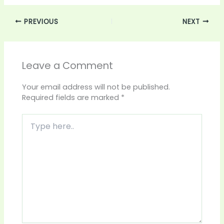
PREVIOUS
NEXT
Leave a Comment
Your email address will not be published.
Required fields are marked
*
Type
here..