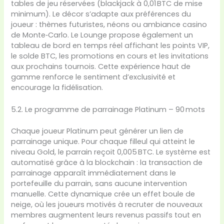
tables de jeu réservées (blackjack à 0,01 BTC de mise
minimum). Le décor s’adapte aux préférences du
joueur : thèmes futuristes, néons ou ambiance casino
de Monte‑Carlo. Le Lounge propose également un
tableau de bord en temps réel affichant les points VIP,
le solde BTC, les promotions en cours et les invitations
aux prochains tournois. Cette expérience haut de
gamme renforce le sentiment d’exclusivité et
encourage la fidélisation.
5.2. Le programme de parrainage Platinum – 90 mots
Chaque joueur Platinum peut générer un lien de
parrainage unique. Pour chaque filleul qui atteint le
niveau Gold, le parrain reçoit 0,005 BTC. Le système est
automatisé grâce à la blockchain : la transaction de
parrainage apparaît immédiatement dans le
portefeuille du parrain, sans aucune intervention
manuelle. Cette dynamique crée un effet boule de
neige, où les joueurs motivés à recruter de nouveaux
membres augmentent leurs revenus passifs tout en