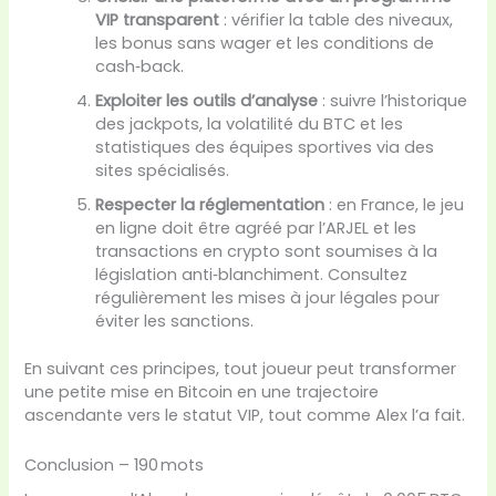
VIP transparent
: vérifier la table des niveaux,
les bonus sans wager et les conditions de
cash‑back.
Exploiter les outils d’analyse
: suivre l’historique
des jackpots, la volatilité du BTC et les
statistiques des équipes sportives via des
sites spécialisés.
Respecter la réglementation
: en France, le jeu
en ligne doit être agréé par l’ARJEL et les
transactions en crypto sont soumises à la
législation anti‑blanchiment. Consultez
régulièrement les mises à jour légales pour
éviter les sanctions.
En suivant ces principes, tout joueur peut transformer
une petite mise en Bitcoin en une trajectoire
ascendante vers le statut VIP, tout comme Alex l’a fait.
Conclusion – 190 mots