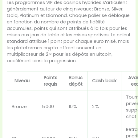
Les programmes VIP des casinos hybrides s’articulent
généralement autour de cinq niveaux : Bronze, Silver,
Gold, Platinum et Diamond. Chaque palier se débloque
en fonction du nombre de points de fidélité
accumulés, points qui sont attribués à la fois pour les
mises aux jeux de table et les mises sportives. Le calcul
standard attribue 1 point pour chaque euro misé, mais
les plateformes crypto offrent souvent un
multiplicateur de 2 × pour les dépôts en Bitcoin,
accélérant ainsi la progression.
Points
Bonus
Ava
Niveau
Cash‑back
requis
dépôt
exc
Tour
privé
Bronze
5 000
10 %
2 %
supp
chat
Retra
priori