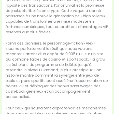
rapidité des transactions, l’anonymat et la promesse
de jackpots libellés en crypto. Cette vague a donné
naissance à une nouvelle génération de « high rollers »
capables de transformer une mise modeste en
fortunes numériques, tout en profitant d’avantages VIP
réservés aux plus fidèles.
Parmi ces pionniers, le personnage‑fiction « Alex »
incarne parfaitement le récit que nous voulons
raconter. Partant d’un dépôt de 0,005 BTC sur un site
qui combine tables de casino et sportsbook, il a gravi
les échelons du programme de fidélité jusqu’à
atteindre le niveau Diamond, le plus prestigieux. Son
histoire montre comment la synergie entre jeux de
table et paris sportifs peut accélérer l’accumulation de
points VIP et débloquer des bonus sans wager, des
cash‑back généreux et un accompagnement
personnalisé.
Pour ceux qui souhaitent approfondir les mécanismes
du jeu responsable ou simplement explorer d’autres