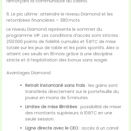
renforçant la communauté du casino.
6. Le pic ultime : atteindre le niveau Diamond et les
retombées financières – 380 mots
Le niveau Diamond représente le sommet du
programme VIP. Les conditions d’accès sont strictes :
250 000 points de fidélité cumulés et 5 BTC de mise
totale sur les jeux de table et les paris sportifs. Alex a
atteint ces seuils en 18 mois grâce à une discipline
stricte et à l’exploitation des bonus sans wager.
Avantages Diamond
Retrait instantané sans frais
: les gains sont
transférés directement sur le portefeuille du
joueur en moins de 5 minutes.
Limites de mise illimitées
: possibilité de miser
des montants supérieurs à 10 BTC en une
seule session.
Ligne directe avec le CEO
: accès à un canal