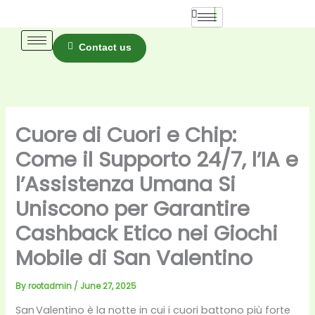
Skip
to
content
Contact us
Cuore di Cuori e Chip:
Come il Supporto 24/7, l’IA e
l’Assistenza Umana Si
Uniscono per Garantire
Cashback Etico nei Giochi
Mobile di San Valentino
By
rootadmin
/
June 27, 2025
San Valentino è la notte in cui i cuori battono più forte