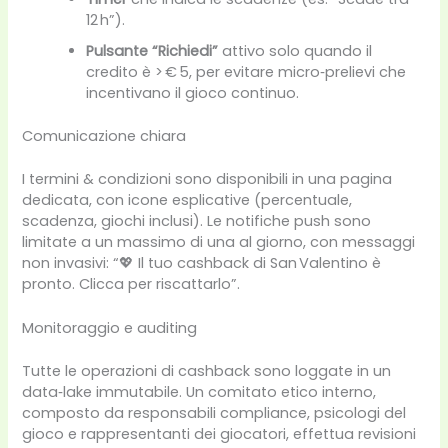
12 h”).
Pulsante “Richiedi”
attivo solo quando il
credito è > € 5, per evitare micro‑prelievi che
incentivano il gioco continuo.
Comunicazione chiara
I termini & condizioni sono disponibili in una pagina
dedicata, con icone esplicative (percentuale,
scadenza, giochi inclusi). Le notifiche push sono
limitate a un massimo di una al giorno, con messaggi
non invasivi: “💖 Il tuo cashback di San Valentino è
pronto. Clicca per riscattarlo”.
Monitoraggio e auditing
Tutte le operazioni di cashback sono loggate in un
data‑lake immutabile. Un comitato etico interno,
composto da responsabili compliance, psicologi del
gioco e rappresentanti dei giocatori, effettua revisioni