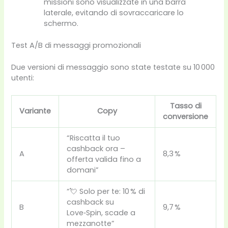
missioni sono visualizzate in una barra
laterale, evitando di sovraccaricare lo
schermo.
Test A/B di messaggi promozionali
Due versioni di messaggio sono state testate su 10 000
utenti:
Tasso di
Variante
Copy
conversione
“Riscatta il tuo
cashback ora –
A
8,3 %
offerta valida fino a
domani”
“💘 Solo per te: 10 % di
cashback su
B
9,7 %
Love‑Spin, scade a
mezzanotte”