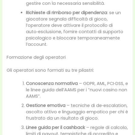
gestire con la necessaria sensibilità.
Richieste di rimborso per dipendenza
: se un
giocatore segnala difficoltà di gioco,
l’operatore deve attivare il protocollo di
auto‑esclusione, fornire contatti di supporto
psicologico e bloccare temporaneamente
l’account.
Formazione degli operatori
Gli operatori sono formati su tre pilastri:
Conoscenza normativa
– GDPR, AML, PCI‑DSS, e
le linee guida dell’AAMS per i “nuovi casino non
AAMS”.
Gestione emotiva
– tecniche di de‑escalation,
ascolto attivo e linguaggio empatico per chi è
frustrato da un risultato di gioco.
Linee guida per il cashback
– regole di calcolo,
limiti di payout, tempistiche di accredito e