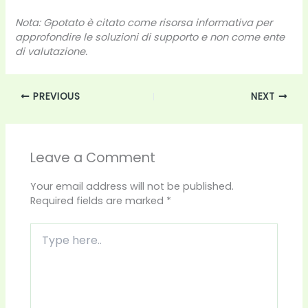
Nota: Gpotato è citato come risorsa informativa per
approfondire le soluzioni di supporto e non come ente
di valutazione.
PREVIOUS
NEXT
Leave a Comment
Your email address will not be published.
Required fields are marked
*
Type
here..