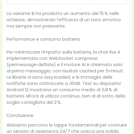
La variante B ha prodotto un aumento del 15 % nelle
richieste, dimostrando l’efficacia di un tono emotivo
ma sempre non pressante.
Performance e consumo batteria
Per minimizzare l’impatto sulla batteria, la chat live è
implementata con WebSocket compressi
(permessage‑deflate) e il motore AI è chiamato solo
al primo messaggio, con risultati cached per 5 minuti.
Le librerie UI sono lazy‑loaded, e le immagini delle
notifiche sono ottimizzate a 30 KB. Test su dispositivi
Android 12 mostrano un consumo medio di 0,8 % di
batteria all’ora di utilizzo continuo, ben al di sotto della
soglia consigliata del 2 %.
Conclusione
Abbiamo percorso le tappe fondamentali per costruire
un servizio di assistenza 24/7 che unisca una solida